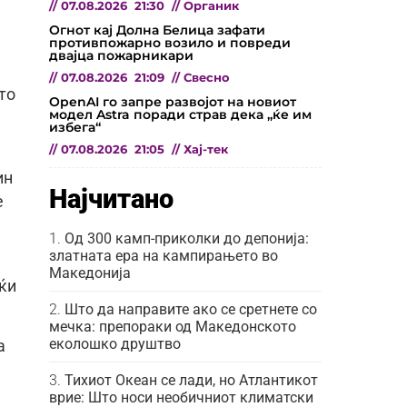
//
07.08.2026
21:30
//
Органик
Огнот кај Долна Белица зафати
противпожарно возило и повреди
двајца пожарникари
//
07.08.2026
21:09
//
Свесно
то
OpenAI го запре развојот на новиот
модел Astra поради страв дека „ќе им
избега“
//
07.08.2026
21:05
//
Хај-тек
ин
Најчитано
е
Од 300 камп-приколки до депонија:
златната ера на кампирањето во
Македонија
јќи
Што да направите ако се сретнете со
мечка: препораки од Македонското
еколошко друштво
а
Тихиот Океан се лади, но Атлантикот
врие: Што носи необичниот климатски