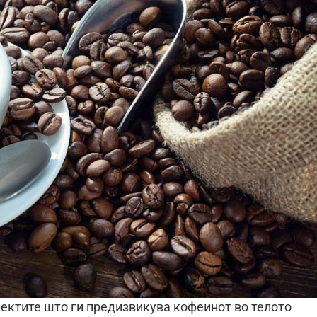
фектите што ги предизвикува кофеинот во телото