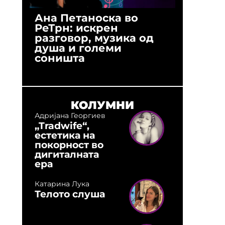
Ана Петаноска во
Ристо 
РеТрн: искрен
(Арханг
разговор, музика од
години
душа и големи
студио:
соништа
музика,
оловни
КОЛУМНИ
Адријана Георгиев
„Tradwife“,
естетика на
покорност во
дигиталната
ера
Катарина Лука
Телото слуша