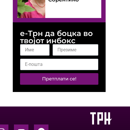
е-Трн да боцка во
твојот инбокс
Претплати се!