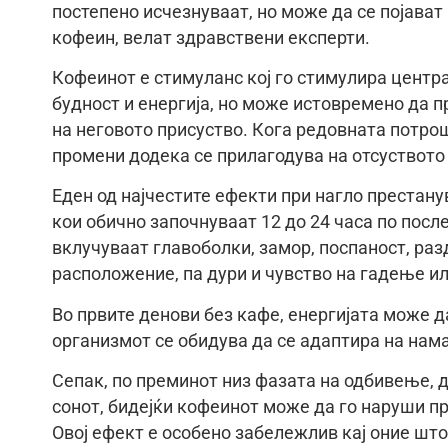
постепено исчезнуваат, но може да се појава
кофеин, велат здравствени експерти.
Кофеинот е стимуланс кој го стимулира центра
будност и енергија, но може истовремено да п
на неговото присуство. Кога редовната потро
промени додека се прилагодува на отсуството 
Еден од најчестите ефекти при нагло престан
кои обично започнуваат 12 до 24 часа по после
вклучуваат главоболки, замор, поспаност, ра
расположение, па дури и чувство на гадење и
Во првите денови без кафе, енергијата може да
организмот се обидува да се адаптира на нам
Сепак, по преминот низ фазата на одбивење, 
сонот, бидејќи кофеинот може да го наруши пр
Овој ефект е особено забележлив кај оние што