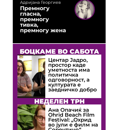
Адријана Георгиев
Премногу
гласна,
премногу
тивка,
премногу жена
БОЦКАМЕ ВО САБОТА
Центар Јадро,
простор каде
уметноста има
политичка
одговорност, а
културата е
заедничко добро
НЕДЕЛЕН ТРН
Ана Опачиќ за
Оhrid Beach Film
Festival: „Охрид
во јули е филм на
Сорентино“