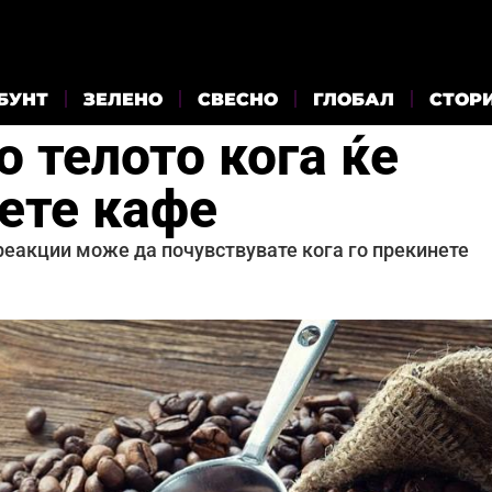
БУНТ
ЗЕЛЕНО
СВЕСНО
ГЛОБАЛ
СТОР
о телото кога ќе
ете кафе
реакции може да почувствувате кога го прекинете