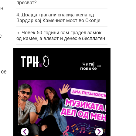
пресврт?
ин
Двајца граѓани спасија жена од
Вардар кај Камениот мост во Скопје
Човек 50 години сам градел замок
с
од камен, а влезот и денес е бесплатен
Читај
повеќе
 се