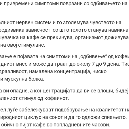
т и привремени симптоми поврзани со одбивањето на
лниот нервен систем и го зголемува чувството на
редизвика зависност, со што телото станува навикна
шувачка на кафе се прекинува, организмот доживува
на овој стимуланс.
ување е појавата на симптоми на „одбивење“ од кофе
дниот внес и може да траат до околу 7 до 9 дена. Ти
здразливост, намалена концентрација, ниско
ли мускулна болка.
 ви опадне, а концентрацијата да ви се влоши, биде
алениот стимул од кофеинот.
дел луѓе забележуваат подобрување на квалитетот н
иродниот циклус на сонот и да го одложи спиењето.
 обично пијат кафе во попладневните часови.