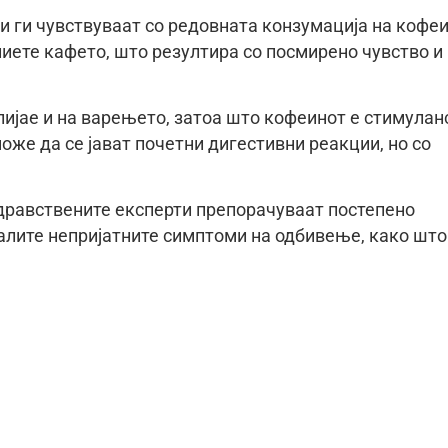
и ги чувствуваат со редовната конзумација на кофе
пиете кафето, што резултира со посмирено чувство и
ијае и на варењето, затоа што кофеинот е стимулан
оже да се јават почетни дигестивни реакции, но со
здравствените експерти препорачуваат постепено
алите непријатните симптоми на одбивење, како што