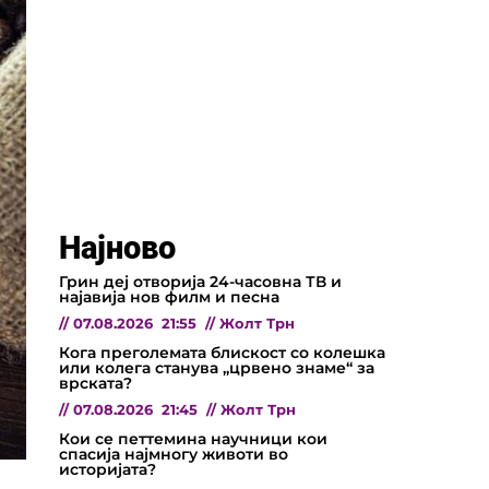
Најново
Грин деј отворија 24-часовна ТВ и
најавија нов филм и песна
//
07.08.2026
21:55
//
Жолт Трн
Кога преголемата блискост со колешка
или колега станува „црвено знаме“ за
врската?
//
07.08.2026
21:45
//
Жолт Трн
Кои се петтемина научници кои
спасија најмногу животи во
историјата?