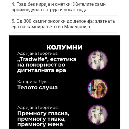
Град без кирија и сметки: Жителите сами
произведуваат струја и носат вода
Од 300 камп-приколки до депонија: златната
ера на кампирањето во Македонија
КОЛУМНИ
Адријана Георгиев
„Tradwife“, естетика
на покорност во
дигиталната ера
Катарина Лука
Телото слуша
Адријана Георгиев
Премногу гласна,
премногу тивка,
премногу жена