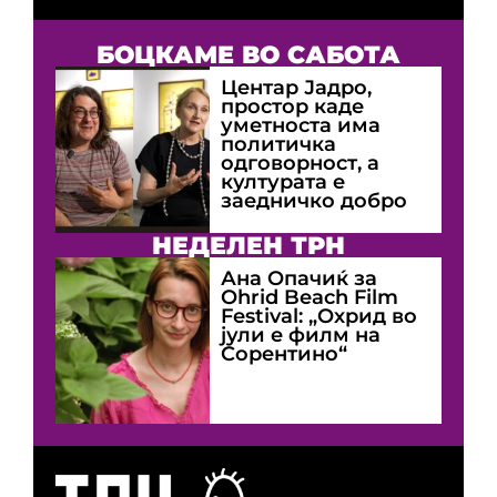
БОЦКАМЕ ВО САБОТА
Центар Јадро,
простор каде
уметноста има
политичка
одговорност, а
културата е
заедничко добро
НЕДЕЛЕН ТРН
Ана Опачиќ за
Оhrid Beach Film
Festival: „Охрид во
јули е филм на
Сорентино“