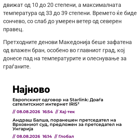
движат од 10 до 20 степени, а максималната
температура од 33 до 39 степени. Времето ќе биде
сончево, со слаб до умерен ветер од северен
правец.
Претходните денови Македонија беше зафатена
од влажен бран, особено во главниот град, кој
донесе пад на температурите и олеснување за
граѓаните.
Најново
Европскиот одговор на Starlink: Доаѓа
сателитскиот интернет IRIS²
//
08.08.2026
16:54
//
Хај-тек
Андраш Балша, поранешен претседател на
Врховниот суд, предложен за претседател на
Унгарија
//
08.08.2026
16:14
//
Глобал