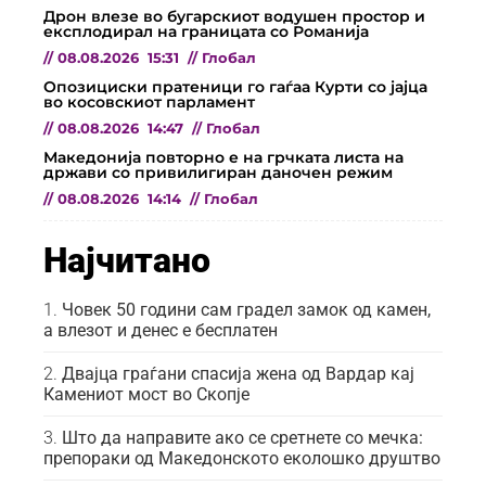
Дрон влезе во бугарскиот водушен простор и
експлодирал на границата со Романија
//
08.08.2026
15:31
//
Глобал
Опозициски пратеници го гаѓаа Курти со јајца
во косовскиот парламент
//
08.08.2026
14:47
//
Глобал
Македонија повторно е на грчката листа на
држави со привилигиран даночен режим
//
08.08.2026
14:14
//
Глобал
Најчитано
Човек 50 години сам градел замок од камен,
а влезот и денес е бесплатен
Двајца граѓани спасија жена од Вардар кај
Камениот мост во Скопје
Што да направите ако се сретнете со мечка:
препораки од Македонското еколошко друштво