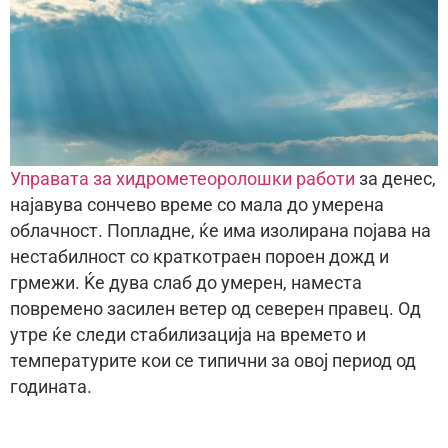
Управата за хидрометеоролошки работи
за денес,
најавува сончево време со мала до умерена
облачност. Попладне, ќе има изолирана појава на
нестабилност со краткотраен пороен дожд и
грмежи. Ќе дува слаб до умерен, наместа
повремено засилен ветер од северен правец. Од
утре ќе следи стабилизација на времето и
температурите кои се типични за овој период од
годината.