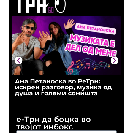
Ана Петаноска во РеТрн:
Ри
искрен разговор, музика од
го
душа и големи соништа
За
и 
е-Трн да боцка во
твојот инбокс