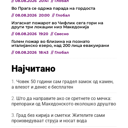
//
08.08.2026
20:41
//
Глобал
Во Прага се одржа парада на гордоста
//
08.08.2026
20:00
//
Глобал
Изгаснат пожарот во Чифлик сега гори на
други три локации низ Македонија
//
08.08.2026
19:20
//
Свесно
Голем пожар во близина на познато
италијанско езеро, над 200 лица евакуирани
//
08.08.2026
18:43
//
Глобал
Најчитано
Човек 50 години сам градел замок од камен,
а влезот и денес е бесплатен
Што да направите ако се сретнете со мечка:
препораки од Македонското еколошко друштво
Град без кирија и сметки: Жителите сами
произведуваат струја и носат вода