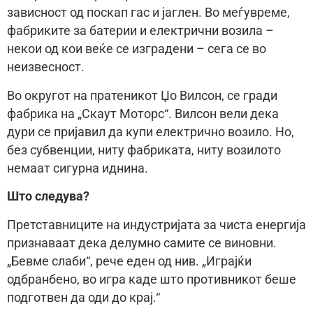
зависност од поскап гас и јаглен. Во меѓувреме,
фабриките за батерии и електрични возила –
некои од кои веќе се изградени – сега се во
неизвесност.
Во округот на пратеникот Џо Вилсон, се гради
фабрика на „Скаут Моторс“. Вилсон вели дека
дури се пријавил да купи електрично возило. Но,
без субвенции, ниту фабриката, ниту возилото
немаат сигурна иднина.
Што следува?
Претставниците на индустријата за чиста енергија
признаваат дека делумно самите се виновни.
„Бевме слаби“, рече еден од нив. „Играјќи
одбранбено, во игра каде што противникот беше
подготвен да оди до крај.“