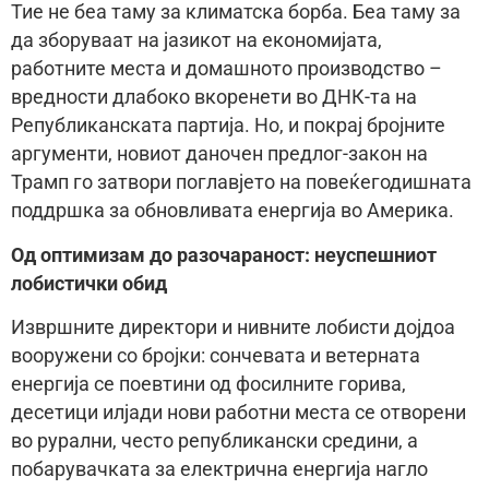
Тие не беа таму за климатска борба. Беа таму за
да зборуваат на јазикот на економијата,
работните места и домашното производство –
вредности длабоко вкоренети во ДНК-та на
Републиканската партија. Но, и покрај бројните
аргументи, новиот даночен предлог-закон на
Трамп го затвори поглавјето на повеќегодишната
поддршка за обновливата енергија во Америка.
Од оптимизам до разочараност: неуспешниот
лобистички обид
Извршните директори и нивните лобисти дојдоа
вооружени со бројки: сончевата и ветерната
енергија се поевтини од фосилните горива,
десетици илјади нови работни места се отворени
во рурални, често републикански средини, а
побарувачката за електрична енергија нагло