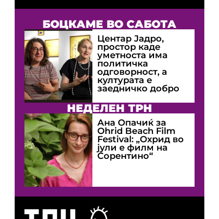
БОЦКАМЕ ВО САБОТА
Центар Јадро,
простор каде
уметноста има
политичка
одговорност, а
културата е
заедничко добро
НЕДЕЛЕН ТРН
Ана Опачиќ за
Оhrid Beach Film
Festival: „Охрид во
јули е филм на
Сорентино“