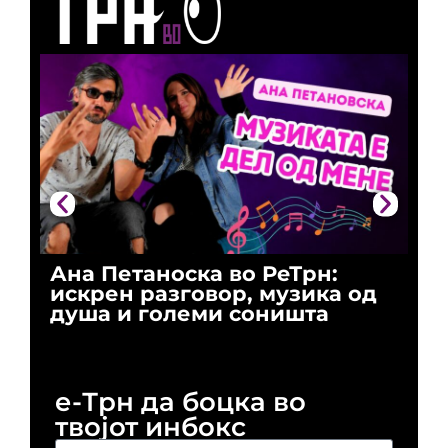
Ана Петаноска во РеТрн:
Ри
искрен разговор, музика од
го
душа и големи соништа
За
и 
е-Трн да боцка во
твојот инбокс