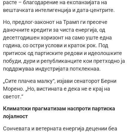
расте – благодарение на експанзијата на
вештачката интелигенција и дата-центрите.
Но, предлог-законот на Трамп ги пресече
даночните кредити за чиста енергија, од
десетгодишен хоризонт на само уште една
година, со остри услови и краток рок. Под
притисок од партиските редови и идеолошките
побуди, дури и републиканците кои претходно ја
поддржуваа индустријата потклекнаа.
„Сите плачеа малку“, изјави сенаторот Берни
Морено. „Но, вистината е дека не е крај на
светот.“
Климатски прагматизам наспроти партиска
лојалност
Сончевата и ветерната енергија децении беа