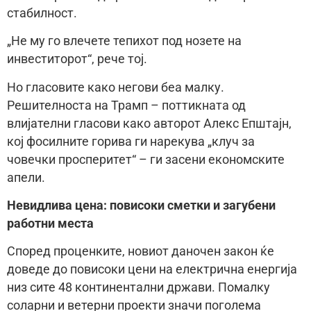
стабилност.
„Не му го влечете тепихот под нозете на
инвеститорот“, рече тој.
Но гласовите како негови беа малку.
Решителноста на Трамп – поттикната од
влијателни гласови како авторот Алекс Епштајн,
кој фосилните горива ги нарекува „клуч за
човечки просперитет“ – ги засени економските
апели.
Невидлива цена: повисоки сметки и загубени
работни места
Според проценките, новиот даночен закон ќе
доведе до повисоки цени на електрична енергија
низ сите 48 континентални држави. Помалку
соларни и ветерни проекти значи поголема