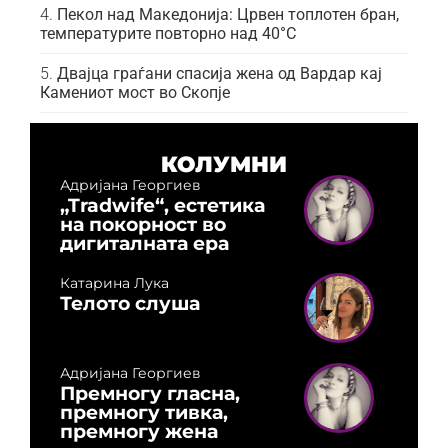
Пекол над Македонија: Црвен топлотен бран,
температурите повторно над 40°C
Двајца граѓани спасија жена од Вардар кај
Камениот мост во Скопје
КОЛУМНИ
Адријана Георгиев
„Tradwife“, естетика
на покорност во
дигиталната ера
Катарина Лука
Телото слуша
Адријана Георгиев
Премногу гласна,
премногу тивка,
премногу жена