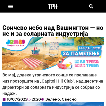
Сончево небо над Вашингтон — но
не и за соларната индустрија
Во мај, додека утринското сонце се преливаше
низ прозорците на „Capitol Hill Club“, над десетина
директори од соларната индустрија се собраа со
надеж.
18/07/2025
21:20
Зелено
,
Свесно