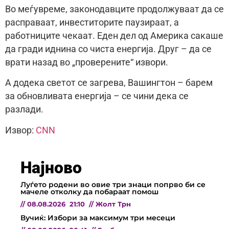
Во меѓувреме, законодавците продолжуваат да се
расправаат, инвеститорите паузираат, а
работниците чекаат. Еден дел од Америка сакаше
да гради иднина со чиста енергија. Друг – да се
врати назад во „проверените“ извори.
А додека светот се загрева, Вашингтон – барем
за обновливата енергија – се чини дека се
разлади.
Извор:
CNN
Најново
Луѓето родени во овие три знаци попрво би се
мачеле отколку да побараат помош
//
08.08.2026
21:10
//
Жолт Трн
Вучиќ: Избори за максимум три месеци