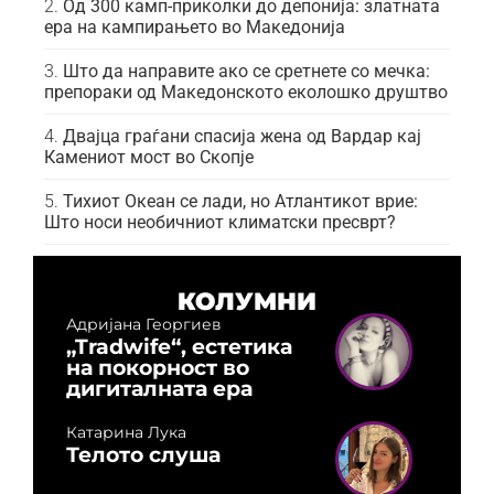
Од 300 камп-приколки до депонија: златната
ера на кампирањето во Македонија
Што да направите ако се сретнете со мечка:
препораки од Македонското еколошко друштво
Двајца граѓани спасија жена од Вардар кај
Камениот мост во Скопје
Тихиот Океан се лади, но Атлантикот врие:
Што носи необичниот климатски пресврт?
КОЛУМНИ
Адријана Георгиев
„Tradwife“, естетика
на покорност во
дигиталната ера
Катарина Лука
Телото слуша