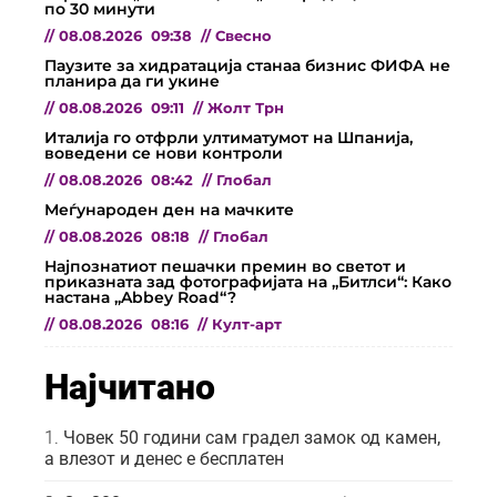
по 30 минути
//
08.08.2026
09:38
//
Свесно
Паузите за хидратација станаа бизнис ФИФА не
планира да ги укине
//
08.08.2026
09:11
//
Жолт Трн
Италија го отфрли ултиматумот на Шпанија,
воведени се нови контроли
//
08.08.2026
08:42
//
Глобал
Меѓународен ден на мачките
//
08.08.2026
08:18
//
Глобал
Најпознатиот пешачки премин во светот и
приказната зад фотографијата на „Битлси“: Како
настана „Abbey Road“?
//
08.08.2026
08:16
//
Култ-арт
Најчитано
Човек 50 години сам градел замок од камен,
а влезот и денес е бесплатен