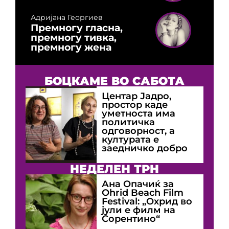
Адријана Георгиев
Премногу гласна,
премногу тивка,
премногу жена
БОЦКАМЕ ВО САБОТА
Центар Јадро,
простор каде
уметноста има
политичка
одговорност, а
културата е
заедничко добро
НЕДЕЛЕН ТРН
Ана Опачиќ за
Оhrid Beach Film
Festival: „Охрид во
јули е филм на
Сорентино“