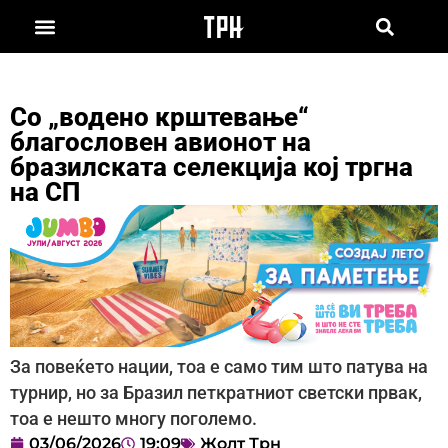
Со „водено крштевање“
благословен авионот на
бразилската селекција кој тргна
на СП
За повеќето нации, тоа е само тим што патува на
турнир, но за Бразил петкратниот светски првак,
тоа е нешто многу поголемо.
03/06/2026
19:09
Жолт Трн