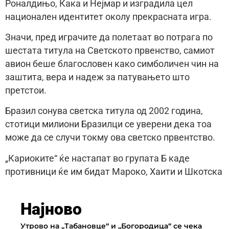
Роналдињо, Кака и Нејмар и изградила цел
национален идентитет околу прекрасната игра.
Значи, пред играчите да полетаат во потрага по
шестата титула на Светското првенство, самиот
авион беше благословен како симболичен чин на
заштита, вера и надеж за патувањето што
претстои.
Бразил сонува светска титула од 2002 година,
стотици милиони Бразилци се уверени дека тоа
може да се случи токму ова светско првентство.
„Кариоките“ ќе настапат во групата Б каде
противници ќе им бидат Мароко, Хаити и Шкотска
Најново
Утрово на „Табановце“ и „Богородица“ се чека