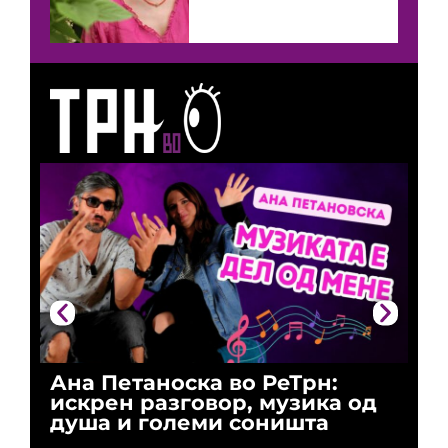
Ана Петаноска во РеТрн:
Ри
искрен разговор, музика од
го
душа и големи соништа
За
и 