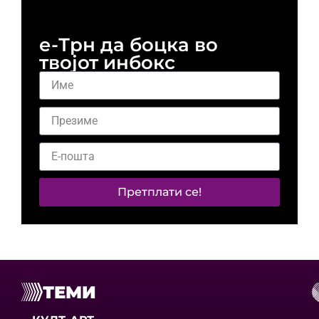
е-Трн да боцка во
твојот инбокс
Претплати се!
ТЕМИ