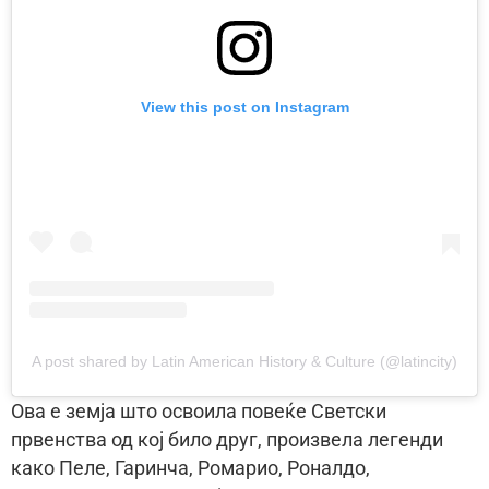
View this post on Instagram
A post shared by Latin American History & Culture (@latincity)
Ова е земја што освоила повеќе Светски
првенства од кој било друг, произвела легенди
како Пеле, Гаринча, Ромарио, Роналдо,