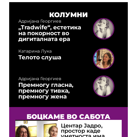
КОЛУМНИ
Адријана Георгиев
„Tradwife“, естетика
на покорност во
дигиталната ера
Катарина Лука
Телото слуша
Адријана Георгиев
Премногу гласна,
премногу тивка,
премногу жена
БОЦКАМЕ ВО САБОТА
Центар Јадро,
простор каде
уметноста има