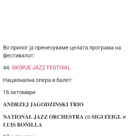
Во прилог ја пренесуваме целата програма на
фестивалот:
44.
SKOPJE JAZZ FESTIVAL
Национална опера и балет:
16 октомври
𝐀𝐍𝐃𝐑𝐙𝐄𝐉 𝐉𝐀𝐆𝐎𝐃𝐙𝐈𝐍𝐒𝐊𝐈 𝐓𝐑𝐈𝐎
𝐍𝐀𝐓𝐈𝐎𝐍𝐀𝐋 𝐉𝐀𝐙𝐙 𝐎𝐑𝐂𝐇𝐄𝐒𝐓𝐑𝐀 со 𝐒𝐈𝐆𝐈 𝐅𝐄𝐈𝐆𝐋 и
𝐋𝐔𝐈𝐒 𝐁𝐎𝐍𝐈𝐋𝐋𝐀