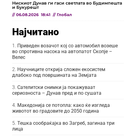
Нискиот Дунав ги гаси светлата во Будимпешта
и Букурешт
//
06.08.2026
18:41
//
Глобал
Најчитано
Приведен возачот кој со автомобил возеше
во спротивна насока на автопатот Скопје –
Велес
Научниците открија сложен екосистем
длабоко под површината на Земјата
Сателитски снимки ја покажуваат
сериозноста – Дунав пред и по сушата
Македонија се потопла: како ќе изгледа
животот во градовите до 2050 година
Тешка сообраќајка во Загреб, загинаа три
лица