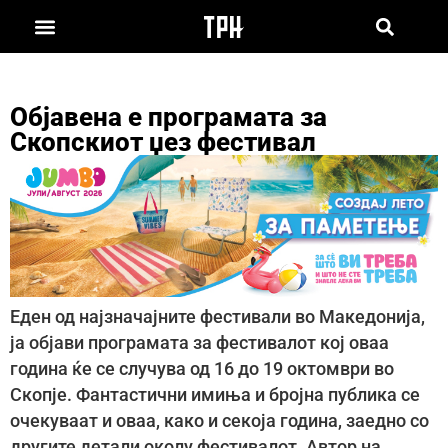
Објавена е програмата за
Скопскиот џез фестивал
Еден од најзначајните фестивали во Македонија,
ја објави програмата за фестивалот кој оваа
година ќе се случува од 16 до 19 октомври во
Скопје. Фантастични имиња и бројна публика се
очекуваат и оваа, како и секоја година, заедно со
другите детали околу фестивалот. Автор на