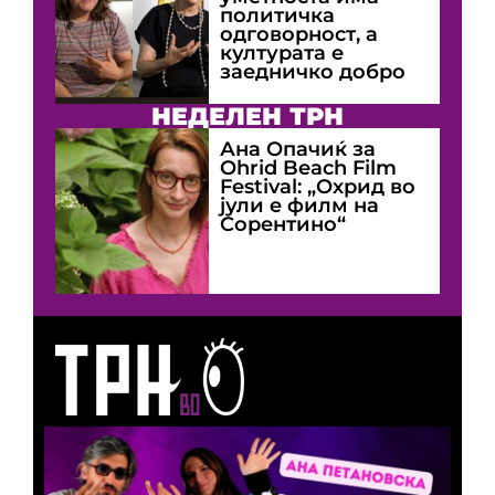
политичка
одговорност, а
културата е
заедничко добро
НЕДЕЛЕН ТРН
Ана Опачиќ за
Оhrid Beach Film
Festival: „Охрид во
јули е филм на
Сорентино“