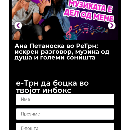
Ана Петаноска во РеТрн:
Ри
искрен разговор, музика од
го
душа и големи соништа
За
и 
е-Трн да боцка во
твојот инбокс