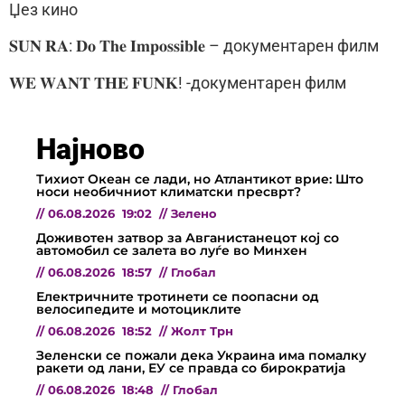
Џез кино
𝐒𝐔𝐍 𝐑𝐀: 𝐃𝐨 𝐓𝐡𝐞 𝐈𝐦𝐩𝐨𝐬𝐬𝐢𝐛𝐥𝐞 – документарен филм
𝐖𝐄 𝐖𝐀𝐍𝐓 𝐓𝐇𝐄 𝐅𝐔𝐍𝐊! -документарен филм
Најново
Тихиот Океан се лади, но Атлантикот врие: Што
носи необичниот климатски пресврт?
//
06.08.2026
19:02
//
Зелено
Доживотен затвор за Авганистанецот кој со
автомобил се залета во луѓе во Минхен
//
06.08.2026
18:57
//
Глобал
Електричните тротинети се поопасни од
велосипедите и мотоциклите
//
06.08.2026
18:52
//
Жолт Трн
Зеленски се пожали дека Украина има помалку
ракети од лани, ЕУ се правда со бирократија
//
06.08.2026
18:48
//
Глобал