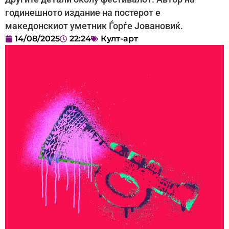
годинешното издание на постерот е
македонскиот уметник Ѓорѓе Јовановиќ.
14/08/2025
22:24
Култ-арт