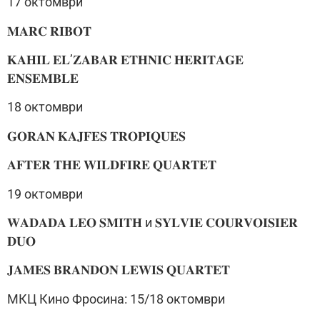
17 октомври
𝐌𝐀𝐑𝐂 𝐑𝐈𝐁𝐎𝐓
𝐊𝐀𝐇𝐈𝐋 𝐄𝐋’𝐙𝐀𝐁𝐀𝐑 𝐄𝐓𝐇𝐍𝐈𝐂 𝐇𝐄𝐑𝐈𝐓𝐀𝐆𝐄
𝐄𝐍𝐒𝐄𝐌𝐁𝐋𝐄
18 октомври
𝐆𝐎𝐑𝐀𝐍 𝐊𝐀𝐉𝐅𝐄𝐒 𝐓𝐑𝐎𝐏𝐈𝐐𝐔𝐄𝐒
𝐀𝐅𝐓𝐄𝐑 𝐓𝐇𝐄 𝐖𝐈𝐋𝐃𝐅𝐈𝐑𝐄 𝐐𝐔𝐀𝐑𝐓𝐄𝐓
19 октомври
𝐖𝐀𝐃𝐀𝐃𝐀 𝐋𝐄𝐎 𝐒𝐌𝐈𝐓𝐇 и 𝐒𝐘𝐋𝐕𝐈𝐄 𝐂𝐎𝐔𝐑𝐕𝐎𝐈𝐒𝐈𝐄𝐑
𝐃𝐔𝐎
𝐉𝐀𝐌𝐄𝐒 𝐁𝐑𝐀𝐍𝐃𝐎𝐍 𝐋𝐄𝐖𝐈𝐒 𝐐𝐔𝐀𝐑𝐓𝐄𝐓
МКЦ Кино Фросина: 15/18 октомври