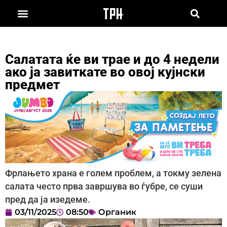
Салатата ќе ви трае и до 4 недели
ако ја завиткате во овој кујнски
предмет
Фрлањето храна е голем проблем, а токму зелена
салата често прва завршува во ѓубре, се суши
пред да ја изедеме.
03/11/2025
08:50
Органик