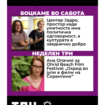
БОЦКАМЕ ВО САБОТА
Центар Јадро,
простор каде
уметноста има
политичка
одговорност, а
културата е
заедничко добро
НЕДЕЛЕН ТРН
Ана Опачиќ за
Оhrid Beach Film
Festival: „Охрид во
јули е филм на
Сорентино“