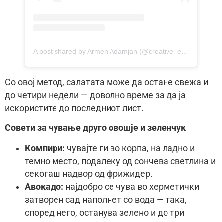
A post shared by Armen Adamjan (@creative_explained)
Со овој метод, салатата може да остане свежа и
до четири недели — доволно време за да ја
искористите до последниот лист.
Совети за чување друго овошје и зеленчук
Компири:
чувајте ги во корпа, на ладно и
темно место, подалеку од сончева светлина и
секогаш надвор од фрижидер.
Авокадо:
најдобро се чува во херметички
затворен сад наполнет со вода — така,
според него, останува зелено и до три