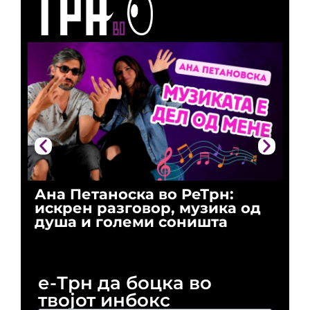
Ана Петаноска во РеТрн:
Ри
искрен разговор, музика од
го
душа и големи соништа
За
и 
е-Трн да боцка во
твојот инбокс