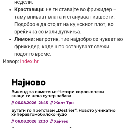
недели.
Краставици:
не ги ставајте во фрижидер –
таму впиваат влага и стануваат кашести.
Подобро е да стојат на кујнскиот плот, во
вреќичка со мали дупчиња.
Лимони:
напротив, тие најдобро се чуваат во
фрижидер, каде што остануваат свежи
подолго време.
Извор:
Index.hr
Најново
Викенд за паметење: Четири хороскопски
знаци ги чека супер забава
//
06.08.2026
21:45
//
Жолт Трн
Бугати го претстави „Destrier“: Новото уникатно
хиперавтомобилско чудо
//
06.08.2026
21:30
//
Хај-тек