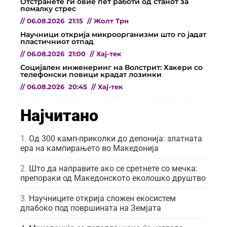
Отстранете ги овие пет работи од станот за
помалку стрес
//
06.08.2026
21:15
//
Жолт Трн
Научници открија микроорганизми што го јадат
пластичниот отпад
//
06.08.2026
21:00
//
Хај-тек
Социјален инженеринг на Волстрит: Хакери со
телефонски повици крадат лозинки
//
06.08.2026
20:45
//
Хај-тек
Најчитано
Од 300 камп-приколки до депонија: златната
ера на кампирањето во Македонија
Што да направите ако се сретнете со мечка:
препораки од Македонското еколошко друштво
Научниците открија сложен екосистем
длабоко под површината на Земјата