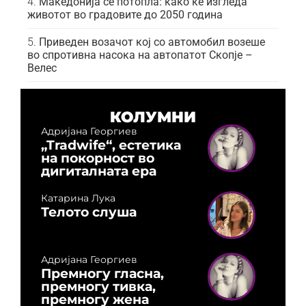
Македонија се потопла: како ќе изгледа
животот во градовите до 2050 година
Приведен возачот кој со автомобил возеше
во спротивна насока на автопатот Скопје –
Велес
КОЛУМНИ
Адријана Георгиев
„Tradwife“, естетика
на покорност во
дигиталната ера
Катарина Лука
Телото слуша
Адријана Георгиев
Премногу гласна,
премногу тивка,
премногу жена