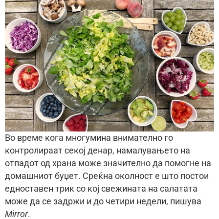
Во време кога многумина внимателно го
контролираат секој денар, намалувањето на
отпадот од храна може значително да помогне на
домашниот буџет. Среќна околност е што постои
едноставен трик со кој свежината на салатата
може да се задржи и до четири недели, пишува
Mirror
.