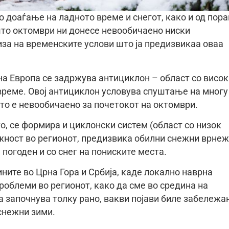
о доаѓање на ладното време и снегот, како и од пор
ошто октомври ни донесе невообичаено ниски
за на временските услови што ја предизвикаа оваа
на Европа се задржува антициклон – област со висок
 време. Овој антициклон условува спуштање на многу
то е невообичаено за почетокот на октомври.
о, се формира и циклонски систем (област со низок
ажност во регионот, предизвика обилни снежни врнеж
 погоден и со снег на пониските места.
ите во Црна Гора и Србија, каде локално наврна
роблеми во регионот, како да сме во средина на
а започнува толку рано, вакви појави биле забележа
 снежни зими.