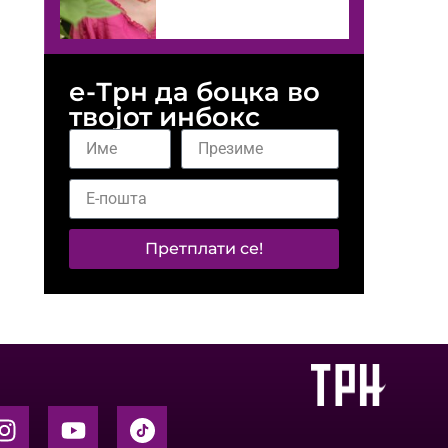
е-Трн да боцка во
твојот инбокс
Претплати се!