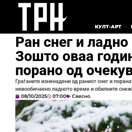
КУЛТ-АРТ
Ран снег и ладно
Зошто оваа годи
порано од очеку
Граѓаните изненадени од раниот снег и порана
невообичаено ладното време и обилните снеж
08/10/2025
07:00
Свесно