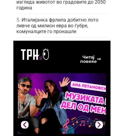
изгледа животот во градовите до 2050
година
Италијанка фрлила добитно лото
ливче од милион евра во ѓубре,
комуналците го пронашле
Читај
повеќе