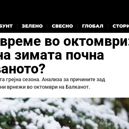
БУНТ
ЗЕЛЕНО
СВЕСНО
ГЛОБАЛ
СТОР
 време во октомври
на зимата почна
ваното?
та грејна сезона. Анализа за причините зад
ни врнежи во октомври на Балканот.