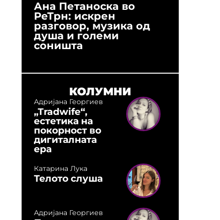
Ана Петаноска во
Ристо 
РеТрн: искрен
(Арханг
разговор, музика од
години
душа и големи
студио:
соништа
музика,
оловни
КОЛУМНИ
Адријана Георгиев
„Tradwife“,
естетика на
покорност во
дигиталната
ера
Катарина Лука
Телото слуша
Адријана Георгиев