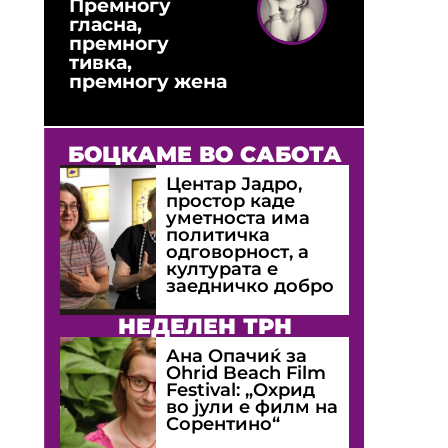
Премногу
гласна,
премногу
тивка,
премногу жена
БОЦКАМЕ ВО САБОТА
Центар Јадро,
простор каде
уметноста има
политичка
одговорност, а
културата е
заедничко добро
НЕДЕЛЕН ТРН
Ана Опачиќ за
Оhrid Beach Film
Festival: „Охрид
во јули е филм на
Сорентино“