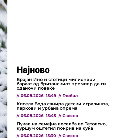
Најново
Брајан Ино и стотици милионери
бараат од британскиот премиер да ги
оданочи повеќе
//
06.08.2026
15:49
//
Глобал
Кисела Вода санира детски игралишта,
паркови и урбана опрема
//
06.08.2026
15:45
//
Свесно
Пукал на семејна веселба во Тетовско,
куршум оштетил покрив на куќа
//
06.08.2026
15:30
//
Свесно