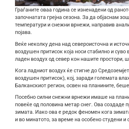
Граѓаните оваа година се изненадени од ранот
започнатата грејна сезона. За да објаснам з
температури и снежни врнежи, направив анали
појава.
Веќе неколку дена над североисточна и источ
воздушен притисок која носи стабилно и суво
ладен воздух од север кон нашите простори, ш
Кога ладниот воздух ќе стигне до Средоземјет
воздушен притисок), кој, заради големата вл
Балканскиот регион, освен на планините, беше
Посебно силни снежни врнежи имаше на планин
повеќе од половина метар снег. Ова создаде п
зимата. Иако ова е редок феномен кога зимат
и во минатото, за време на особено студени и