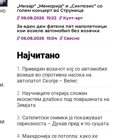
„Мизар“ „Меморија“ и „Синтезис“ со
голем концерт во Струмица
ано
//
06.08.2026
15:22
//
Култ-арт
За еден ден фатени пет малолетници
кои возеле автомобил без возачка
//
06.08.2026
15:04
//
Свесно
Најчитано
Приведен возачот кој со автомобил
возеше во спротивна насока на
автопатот Скопје – Велес
и.
Научниците открија сложен
екосистем длабоко под површината на
Земјата
Сателитски снимки ја покажуваат
ни
сериозноста – Дунав пред и по сушата
Македонија се потопла: како ќе