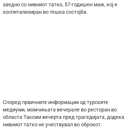
заедно со нивниот татко, 57-годишен маж, кој е
хоспитализиран во тешка состојба.
Според првичните информации од турските
медиуми, момчињата вечерале во ресторан во
областа Таксим вечерта пред трагедијата, додека
нивниот татко не учествувал во оброкот.