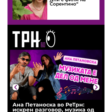
Сорентино“
Ана Петаноска во РеТрн:
Ри
искрен разговор, музика од
го