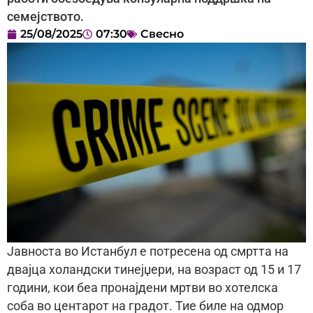
семејството.
25/08/2025
07:30
Свесно
Јавноста во Истанбул е потресена од смртта на
двајца холандски тинејџери, на возраст од 15 и 17
години, кои беа пронајдени мртви во хотелска
соба во центарот на градот. Тие биле на одмор