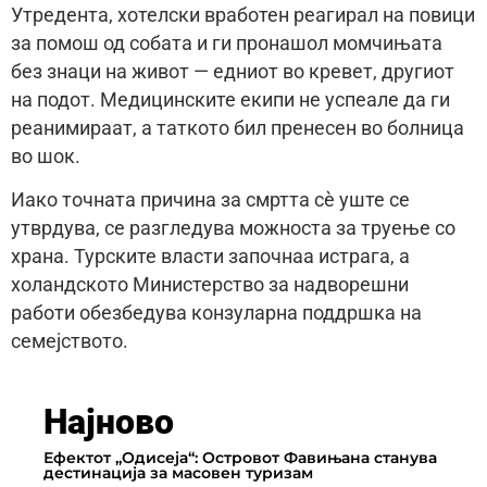
Утредента, хотелски вработен реагирал на повици
за помош од собата и ги пронашол момчињата
без знаци на живот — едниот во кревет, другиот
на подот. Медицинските екипи не успеале да ги
реанимираат, а таткото бил пренесен во болница
во шок.
Иако точната причина за смртта сè уште се
утврдува, се разгледува можноста за труење со
храна. Турските власти започнаа истрага, а
холандското Министерство за надворешни
работи обезбедува конзуларна поддршка на
семејството.
Најново
Ефектот „Одисеја“: Островот Фавињана станува
дестинација за масовен туризам