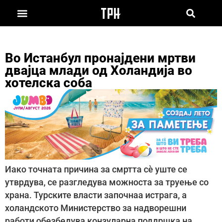
Во Истанбул пронајдени мртви
двајца млади од Холандија во
хотелска соба
Иако точната причина за смртта сè уште се
утврдува, се разгледува можноста за труење со
храна. Турските власти започнаа истрага, а
холандското Министерство за надворешни
работи обезбедува конзуларна поддршка на