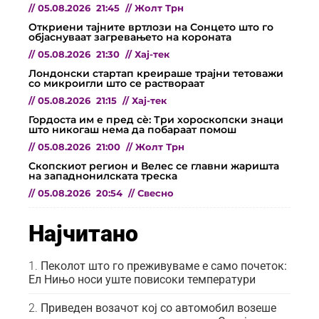
//
05.08.2026
21:45
//
Жолт Трн
Откриени тајните вртлози на Сонцето што го
објаснуваат загревањето на короната
//
05.08.2026
21:30
//
Хај-тек
Лондонски стартап креираше трајни тетоважи
со микроигли што се раствораат
//
05.08.2026
21:15
//
Хај-тек
Гордоста им е пред сѐ: Три хороскопски знаци
што никогаш нема да побараат помош
//
05.08.2026
21:00
//
Жолт Трн
Скопскиот регион и Велес се главни жаришта
на западнонилската треска
//
05.08.2026
20:54
//
Свесно
Најчитано
Пеколот што го преживуваме е само почеток:
Ел Нињо носи уште повисоки температури
Приведен возачот кој со автомобил возеше