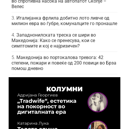
во спротивна насока на автопатот Скопје –
Велес
Италијанка фрлила добитно лото ливче од
милион евра во ѓубре, комуналците го пронашле
Западнонилската треска се шири во
Македонија: Како се пренесува, кои се
симптомите и кој е најризичен?
Македонија во портокалова тревога: 42
степени, пожари и повеќе од 200 повици во Брза
помош дневно
КОЛУМНИ
Адријана Георгиев
„Tradwife“, естетика
на покорност во
дигиталната ера
Катарина Лука
Телото слуша