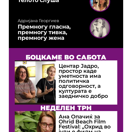
Адријана Георгиев
Премногу гласна,
премногу тивка,
премногу жена
БОЦКАМЕ ВО САБОТА
Центар Јадро,
простор каде
уметноста има
политичка
одговорност, а
културата е
заедничко добро
НЕДЕЛЕН ТРН
Ана Опачиќ за
Оhrid Beach Film
Festival: „Охрид во
јули е филм на