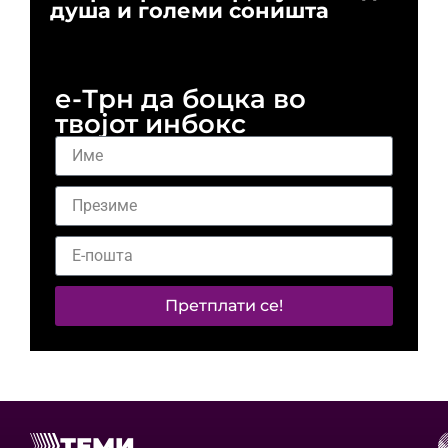
душа и големи соништа
За
и 
е-Трн да боцка во
твојот инбокс
Претплати се!
ТЕМИ