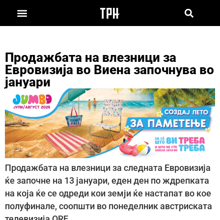
Продажбата на влезници за
Евровизија во Виена започнува во
јануари
Продажбата на влезници за следната Евровизија
ќе започне на 13 јануари, еден ден по ждрепката
на која ќе се одреди кои земји ќе настапат во кое
полуфинале, соопшти во понеделник австриската
телевизија ORF.