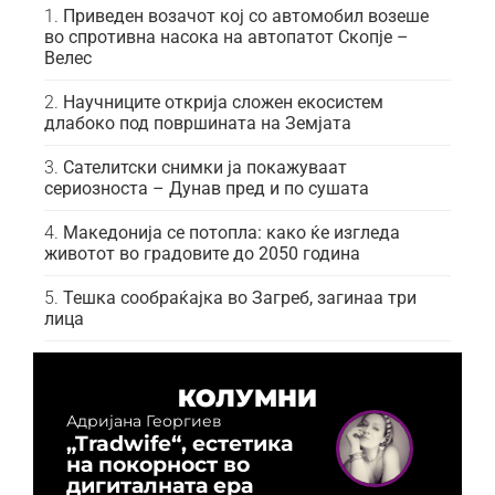
Приведен возачот кој со автомобил возеше
во спротивна насока на автопатот Скопје –
Велес
Научниците открија сложен екосистем
длабоко под површината на Земјата
Сателитски снимки ја покажуваат
сериозноста – Дунав пред и по сушата
Македонија се потопла: како ќе изгледа
животот во градовите до 2050 година
Тешка сообраќајка во Загреб, загинаа три
лица
КОЛУМНИ
Адријана Георгиев
„Tradwife“, естетика
на покорност во
дигиталната ера