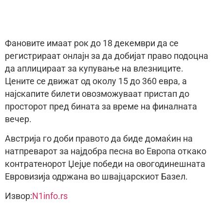
Фановите имаат рок до 18 декември да се
регистрираат онлајн за да добијат право подоцна
да аплицираат за купување на влезниците.
Цените се движат од околу 15 до 360 евра, а
најскапите билети овозможуваат пристап до
просторот пред бината за време на финалната
вечер.
Австрија го доби правото да биде домаќин на
натпреварот за најдобра песна во Европа откако
контратенорот Џејџе победи на овогодинешната
Евровизија одржана во швајцарскиот Базел.
Извор:
N1info.rs