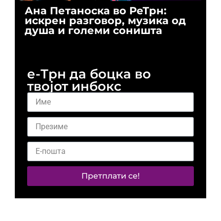
Ана Петаноска во РеТрн:
Ри
искрен разговор, музика од
го
душа и големи соништа
За
и 
е-Трн да боцка во
твојот инбокс
Претплати се!