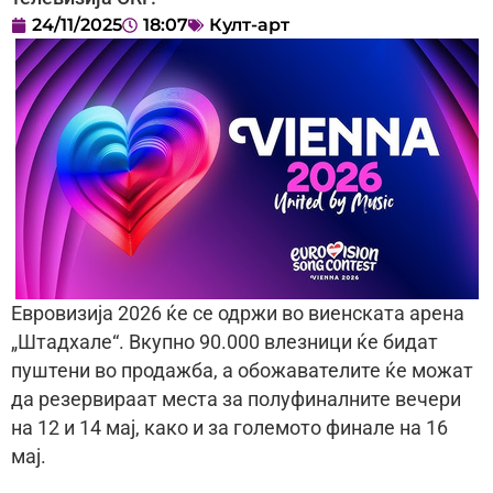
24/11/2025
18:07
Култ-арт
Евровизија 2026 ќе се одржи во виенската арена
„Штадхале“. Вкупно 90.000 влезници ќе бидат
пуштени во продажба, а обожавателите ќе можат
да резервираат места за полуфиналните вечери
на 12 и 14 мај, како и за големото финале на 16
мај.