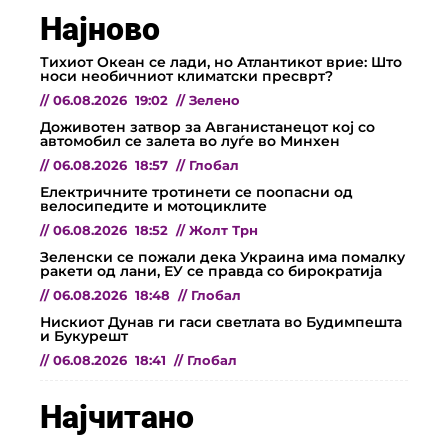
Најново
Тихиот Океан се лади, но Атлантикот врие: Што
носи необичниот климатски пресврт?
//
06.08.2026
19:02
//
Зелено
Доживотен затвор за Авганистанецот кој со
автомобил се залета во луѓе во Минхен
//
06.08.2026
18:57
//
Глобал
Електричните тротинети се поопасни од
велосипедите и мотоциклите
//
06.08.2026
18:52
//
Жолт Трн
Зеленски се пожали дека Украина има помалку
ракети од лани, ЕУ се правда со бирократија
//
06.08.2026
18:48
//
Глобал
Нискиот Дунав ги гаси светлата во Будимпешта
и Букурешт
//
06.08.2026
18:41
//
Глобал
Најчитано