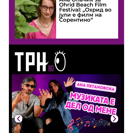
Оhrid Beach Film
Festival: „Охрид во
јули е филм на
Сорентино“