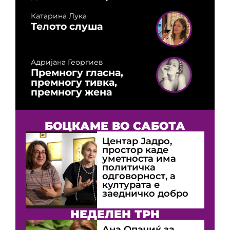
Катарина Лука
Телото слуша
Адријана Георгиев
Премногу гласна,
премногу тивка,
премногу жена
БОЦКАМЕ ВО САБОТА
Центар Јадро,
простор каде
уметноста има
политичка
одговорност, а
културата е
заедничко добро
НЕДЕЛЕН ТРН
Ана Опачиќ за