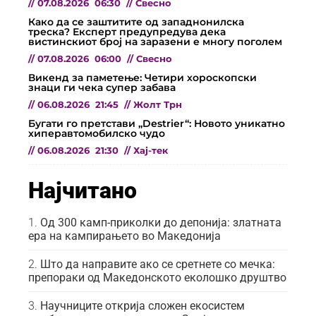
//
07.08.2026
06:30
//
Свесно
Како да се заштитите од западнонилска
треска? Експерт предупредува дека
вистинскиот број на заразени е многу поголем
//
07.08.2026
06:00
//
Свесно
Викенд за паметење: Четири хороскопски
знаци ги чека супер забава
//
06.08.2026
21:45
//
Жолт Трн
Бугати го претстави „Destrier“: Новото уникатно
хиперавтомобилско чудо
//
06.08.2026
21:30
//
Хај-тек
Најчитано
Од 300 камп-приколки до депонија: златната
ера на кампирањето во Македонија
Што да направите ако се сретнете со мечка:
препораки од Македонското еколошко друштво
Научниците открија сложен екосистем