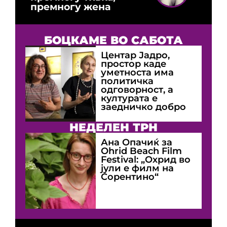
премногу жена
БОЦКАМЕ ВО САБОТА
Центар Јадро,
простор каде
уметноста има
политичка
одговорност, а
културата е
заедничко добро
НЕДЕЛЕН ТРН
Ана Опачиќ за
Оhrid Beach Film
Festival: „Охрид во
јули е филм на
Сорентино“