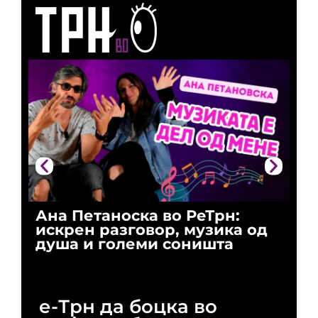
Ана Петаноска во РеТрн:
Ри
искрен разговор, музика од
го
душа и големи соништа
За
и 
е-Трн да боцка во