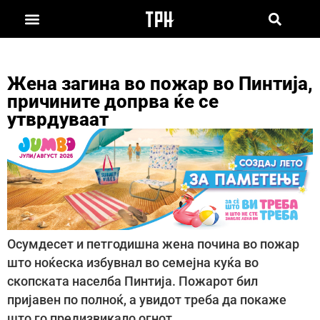
Жена загина во пожар во Пинтија,
причините допрва ќе се
утврдуваат
Осумдесет и петгодишна жена почина во пожар
што ноќеска избувнал во семејна куќа во
скопската населба Пинтија. Пожарот бил
пријавен по полноќ, а увидот треба да покаже
што го предизвикало огнот.