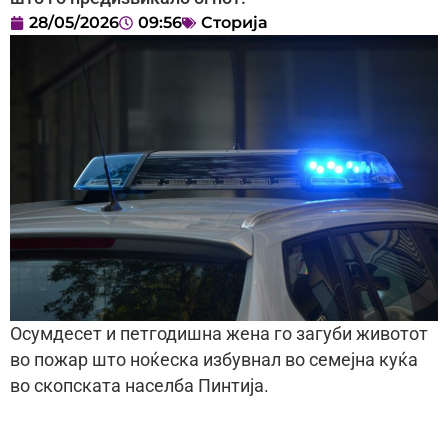
28/05/2026
09:56
Сторија
Осумдесет и петгодишна жена го загуби животот
во пожар што ноќеска избувнал во семејна куќа
во скопската населба Пинтија.