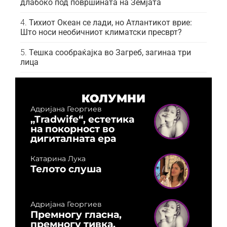
длабоко под површината на Земјата
Тихиот Океан се лади, но Атлантикот врие:
Што носи необичниот климатски пресврт?
Тешка сообраќајка во Загреб, загинаа три
лица
КОЛУМНИ
Адријана Георгиев
„Tradwife“, естетика
на покорност во
дигиталната ера
Катарина Лука
Телото слуша
Адријана Георгиев
Премногу гласна,
премногу тивка,