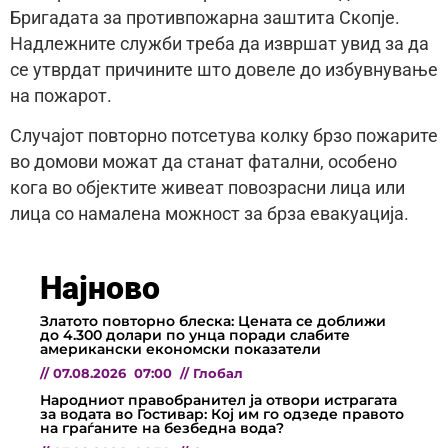
Бригадата за противпожарна заштита Скопје.
Надлежните служби треба да извршат увид за да
се утврдат причините што довеле до избувнување
на пожарот.
Случајот повторно потсетува колку брзо пожарите
во домови можат да станат фатални, особено
кога во објектите живеат повозрасни лица или
лица со намалена можност за брза евакуација.
Најново
Златото повторно блеска: Цената се доближи
до 4.300 долари по унца поради слабите
американски економски показатели
//
07.08.2026
07:00
//
Глобал
Народниот правобранител ја отвори истрагата
за водата во Гостивар: Кој им го одзеде правото
на граѓаните на безбедна вода?