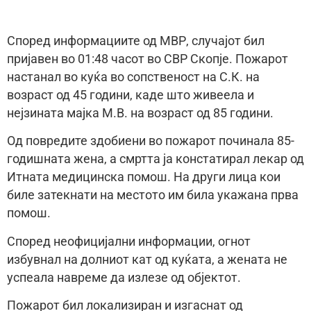
Според информациите од МВР, случајот бил
пријавен во 01:48 часот во СВР Скопје. Пожарот
настанал во куќа во сопственост на С.К. на
возраст од 45 години, каде што живеела и
нејзината мајка М.В. на возраст од 85 години.
Од повредите здобиени во пожарот починала 85-
годишната жена, а смртта ја констатирал лекар од
Итната медицинска помош. На други лица кои
биле затекнати на местото им била укажана прва
помош.
Според неофицијални информации, огнот
избувнал на долниот кат од куќата, а жената не
успеала навреме да излезе од објектот.
Пожарот бил локализиран и изгаснат од