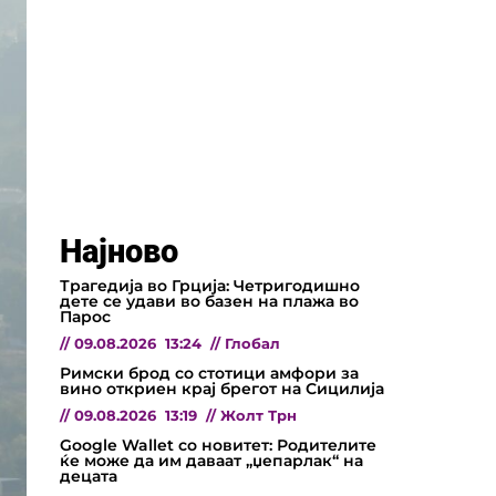
Најново
Трагедија во Грција: Четригодишно
дете се удави во базен на плажа во
Парос
//
09.08.2026
13:24
//
Глобал
Римски брод со стотици амфори за
вино откриен крај брегот на Сицилија
//
09.08.2026
13:19
//
Жолт Трн
Google Wallet со новитет: Родителите
ќе може да им даваат „џепарлак“ на
децата