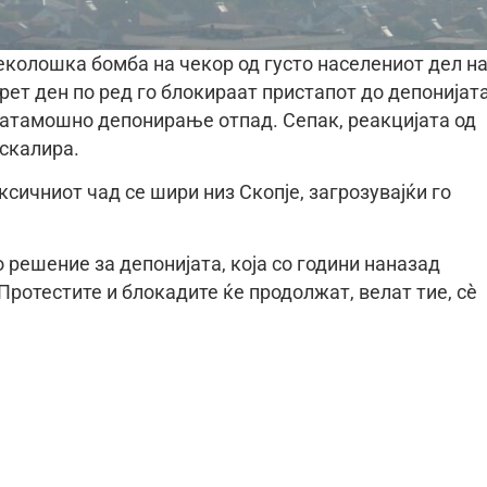
еколошка бомба на чекор од густо населениот дел н
рет ден по ред го блокираат пристапот до депонијат
натамошно депонирање отпад. Сепак, реакцијата од
ескалира.
ксичниот чад се шири низ Скопје, загрозувајќи го
 решение за депонијата, која со години наназад
Протестите и блокадите ќе продолжат, велат тие, сè