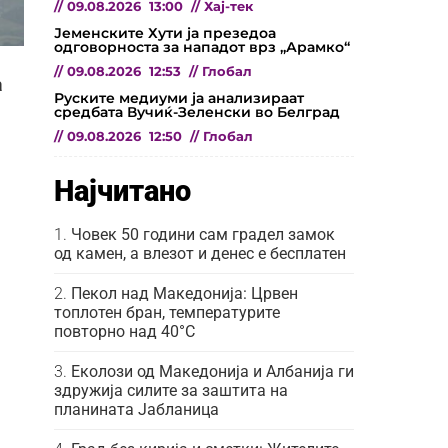
//
09.08.2026
13:00
//
Хај-тек
Јеменските Хути ја презедоа
одговорноста за нападот врз „Арамко“
а
//
09.08.2026
12:53
//
Глобал
а
Руските медиуми ја анализираат
средбата Вучиќ-Зеленски во Белград
//
09.08.2026
12:50
//
Глобал
Најчитано
Човек 50 години сам градел замок
од камен, а влезот и денес е бесплатен
Пекол над Македонија: Црвен
топлотен бран, температурите
повторно над 40°C
Еколози од Македонија и Албанија ги
здружија силите за заштита на
планината Јабланица