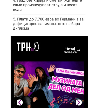
Град без кирија и сметки: Жителите
сами произведуваат струја и носат
вода
Плати до 7.700 евра во Германија за
дефицитарно занимање што не бара
диплома
Читај
повеќе