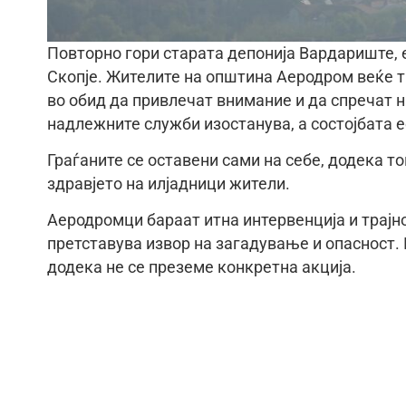
Повторно гори старата депонија Вардариште, 
Скопје. Жителите на општина Аеродром веќе т
во обид да привлечат внимание и да спречат 
надлежните служби изостанува, а состојбата 
Граѓаните се оставени сами на себе, додека то
здравјето на илјадници жители.
Аеродромци бараат итна интервенција и трајно
претставува извор на загадување и опасност. 
додека не се преземе конкретна акција.