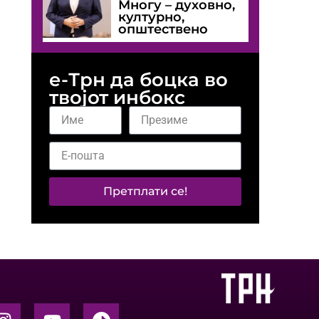
Многу – духовно,
културно,
општествено
е-Трн да боцка во
твојот инбокс
Претплати се!