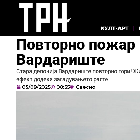
КУЛТ-АРТ
Повторно пожар 
Вардариште
Стара депонија Вардариште повторно гори! Жи
ефект додека загадувањето расте
05/09/2025
08:55
Свесно