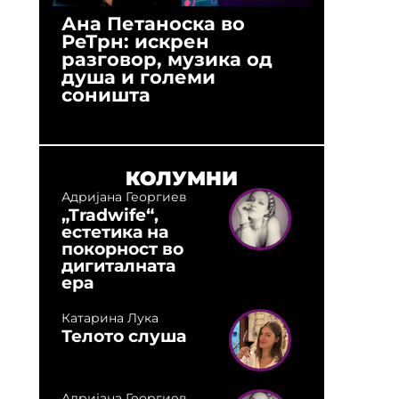
Ана Петаноска во
Ристо 
РеТрн: искрен
(Арханг
разговор, музика од
години
душа и големи
студио:
соништа
музика,
оловни
КОЛУМНИ
Адријана Георгиев
„Tradwife“,
естетика на
покорност во
дигиталната
ера
Катарина Лука
Телото слуша
Адријана Георгиев