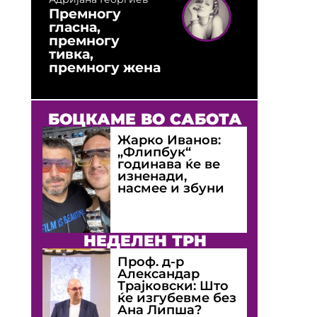
Премногу
гласна,
премногу
тивка,
премногу жена
БОЦКАМЕ ВО САБОТА
Жарко Иванов:
„Флипбук“
годинава ќе ве
изненади,
насмее и збуни
НЕДЕЛЕН ТРН
Проф. д-р
Александар
Трајковски: Што
ќе изгубевме без
Ана Липша?