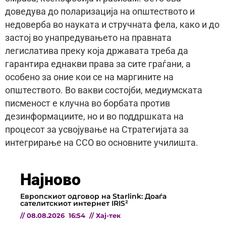
доведува до поларизација на општеството и
недоверба во науката и стручната фела, како и до
застој во унапредувањето на правната
легислатива преку која државата треба да
гарантира еднакви права за сите граѓани, а
особено за оние кои се на маргините на
општеството. Во вакви состојби, медиумската
писменост е клучна во борбата против
дезинформациите, но и во поддршката на
процесот за усвојување на Стратегијата за
интегрирање на ССО во основните училишта.
Најново
Европскиот одговор на Starlink: Доаѓа
сателитскиот интернет IRIS²
//
08.08.2026
16:54
//
Хај-тек