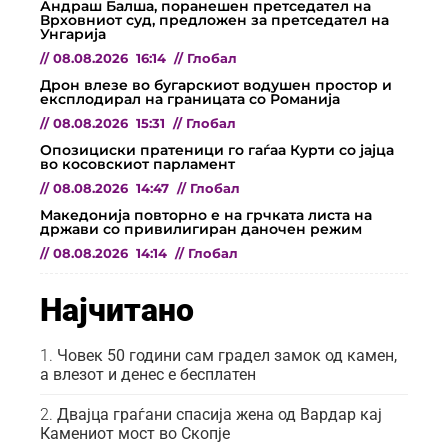
Андраш Балша, поранешен претседател на
Врховниот суд, предложен за претседател на
Унгарија
//
08.08.2026
16:14
//
Глобал
Дрон влезе во бугарскиот водушен простор и
експлодирал на границата со Романија
//
08.08.2026
15:31
//
Глобал
Опозициски пратеници го гаѓаа Курти со јајца
во косовскиот парламент
//
08.08.2026
14:47
//
Глобал
Македонија повторно е на грчката листа на
држави со привилигиран даночен режим
//
08.08.2026
14:14
//
Глобал
Најчитано
Човек 50 години сам градел замок од камен,
а влезот и денес е бесплатен
Двајца граѓани спасија жена од Вардар кај
Камениот мост во Скопје