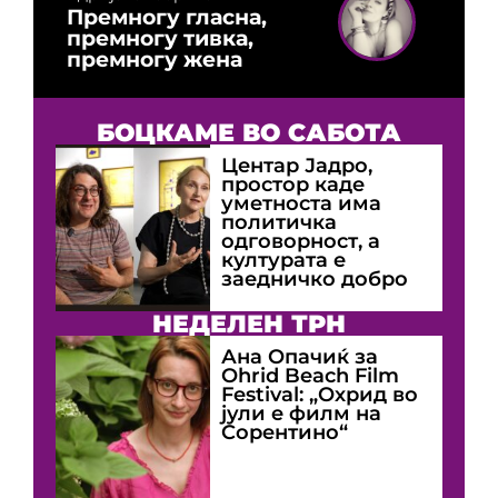
Премногу гласна,
премногу тивка,
премногу жена
БОЦКАМЕ ВО САБОТА
Центар Јадро,
простор каде
уметноста има
политичка
одговорност, а
културата е
заедничко добро
НЕДЕЛЕН ТРН
Ана Опачиќ за
Оhrid Beach Film
Festival: „Охрид во
јули е филм на
Сорентино“