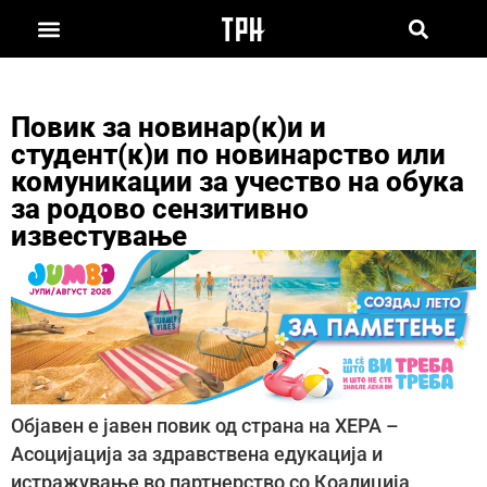
Повик за новинар(к)и и
студент(к)и по новинарство или
комуникации за учество на обука
за родово сензитивно
известување
Објавен е јавен повик од страна на ХЕРА –
Асоцијација за здравствена едукација и
истражување во партнерство со Коалиција