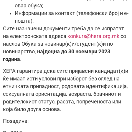
оваа обука;
Информации за контакт (телефонски број и е-
пошта).
Сите назначени документи треба да се испратат
на електронската адреса
konkurs@hera.org.mk
со
наслов Обука за новинар(к)и/студент(к)и по
новинарство,
најдоцна до 30
ноември 2023
година
.
ХЕРА гарантира дека сите пријавени кандидат(к)и
ќе имаат исти услови при изборот без оглед на
етничката припадност, родовата идентификација,
сексуалната ориентација, возраста, брачниот и
родителскиот статус, расата, попреченоста или
која било друга основа.
Позадина: