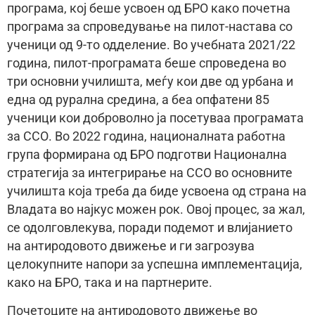
програма, кој беше усвоен од БРО како почетна
програма за спроведување на пилот-настава со
ученици од 9-то одделение. Во учебната 2021/22
година, пилот-програмата беше спроведена во
три основни училишта, меѓу кои две од урбана и
една од рурална средина, а беа опфатени 85
ученици кои доброволно ја посетуваа програмата
за ССО. Во 2022 година, националната работна
група формирана од БРО подготви Национална
стратегија за интегрирање на ССО во основните
училишта која треба да биде усвоена од страна на
Владата во најкус можен рок. Овој процес, за жал,
се одолговлекува, поради подемот и влијанието
на антиродовото движење и ги загрозува
целокупните напори за успешна имплементација,
како на БРО, така и на партнерите.
Почетоците на антиродовото движење во