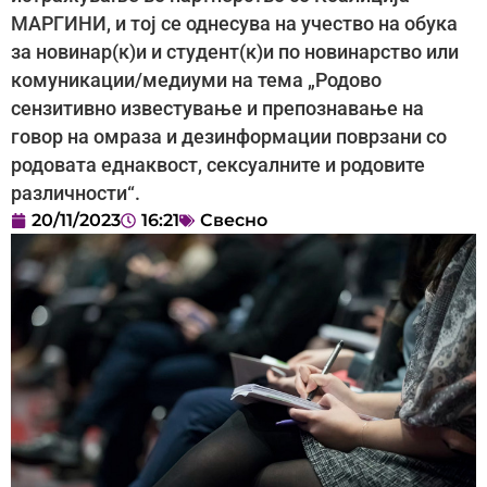
МАРГИНИ, и тој се однесува на учество на обука
за новинар(к)и и студент(к)и по новинарство или
комуникации/медиуми на тема „Родово
сензитивно известување и препознавање на
говор на омраза и дезинформации поврзани со
родовата еднаквост, сексуалните и родовите
различности“.
20/11/2023
16:21
Свесно