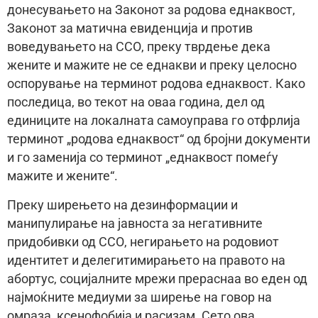
донесувањето на Законот за родова еднаквост,
Законот за матична евиденција и против
воведувањето на ССО, преку тврдење дека
жените и мажите не се еднакви и преку целосно
оспорување на терминот родова еднаквост. Како
последица, во текот на оваа година, дел од
единиците на локалната самоуправа го отфрлија
терминот „родова еднаквост“ од бројни документи
и го заменија со терминот „еднаквост помеѓу
мажите и жените“.
Преку ширењето на дезинформации и
манипулирање на јавноста за негативните
придобивки од ССО, негирањето на родовиот
идентитет и делегитимирањето на правото на
абортус, социјалните мрежи прераснаа во еден од
најмоќните медиуми за ширење на говор на
омраза, ксенофобија и расизам. Сето ова