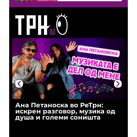
Ана Петаноска во РеТрн:
Ри
искрен разговор, музика од
го
душа и големи соништа
За
и 