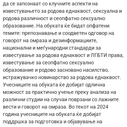
да се запознаат со клучните аспекти на
известувањето за родова еднаквост, сексуална и
родова различност и сеопфатно сексуално
образование. На обуката ќе бидат опфатени
темите: препознавање и соодветен одговор на
говорот на омраза и дезинформациите,
национални и меѓународни стандарди за
известување за родова еднаквост и ЛГБТИ права,
известување за сеопфатно сексуално
образование и родово засновано насилство,
истражувачко новинарство за родова еднаквост.
Учесниците на обуката ќе добијат одлична
можност за практично учење преку анализа на
различни студии на случаи поврзани со лажните
вести и говорот на омраза. Во текот на 2024
година учесниците на обуката ќе добијат
поддршка за подготовка и објавување на