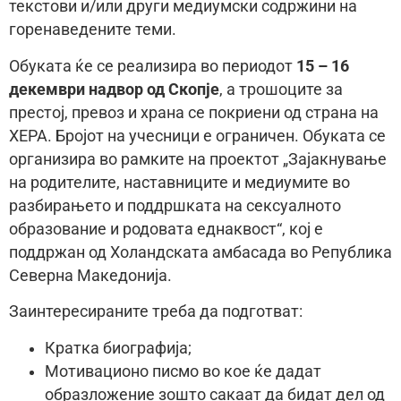
текстови и/или други медиумски содржини на
горенаведените теми.
Обуката ќе се реализира во периодот
15 – 16
декември надвор од Скопје
, а трошоците за
престој, превоз и храна се покриени од страна на
ХЕРА. Бројот на учесници е ограничен. Обуката се
организира во рамките на проектот „Зајакнување
на родителите, наставниците и медиумите во
разбирањето и поддршката на сексуалното
образование и родовата еднаквост“, кој е
поддржан од Холандската амбасада во Република
Северна Македонија.
Заинтересираните треба да подготват:
Кратка биографија;
Мотивационо писмо во кое ќе дадат
образложение зошто сакаат да бидат дел од