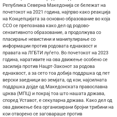
Република Северна Македонија се бележат на
почетокот на 2021 година, најпрво како реакција
на Концепцијата за основно образование во која
ССО се препознава како дел од родово-
сензитивното образование, а продолжува со
пласирање невистини и манипулирање со
информации против родовата еднаквост и
правата на ЛГБТИ луѓето. Во почетокот на 2023
година, наративите на ова движење особено се
засилија против Нацрт-Законот за родова
еднаквост, а за сето тоа добија поддршка од пет
верски заедници во земјата, од кои, најсилната
поддршка дојде од Македонската православна
црква (МПЦ) и покрај тоа што нашата држава,
според Уставот, е секуларна држава. Како дел од
ова движење беа организирани бројни трибини на
кои отворено се заговараше против