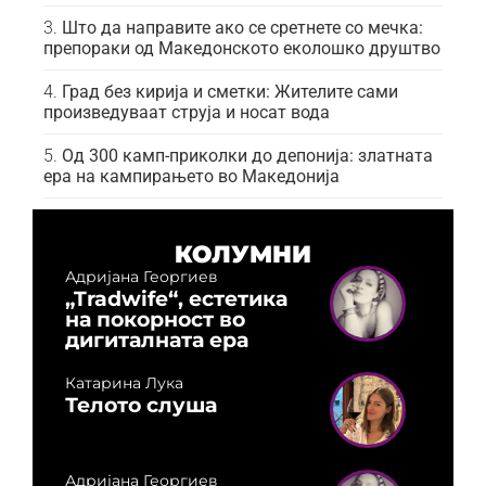
Што да направите ако се сретнете со мечка:
препораки од Македонското еколошко друштво
Град без кирија и сметки: Жителите сами
произведуваат струја и носат вода
Од 300 камп-приколки до депонија: златната
ера на кампирањето во Македонија
КОЛУМНИ
Адријана Георгиев
„Tradwife“, естетика
на покорност во
дигиталната ера
Катарина Лука
Телото слуша
Адријана Георгиев