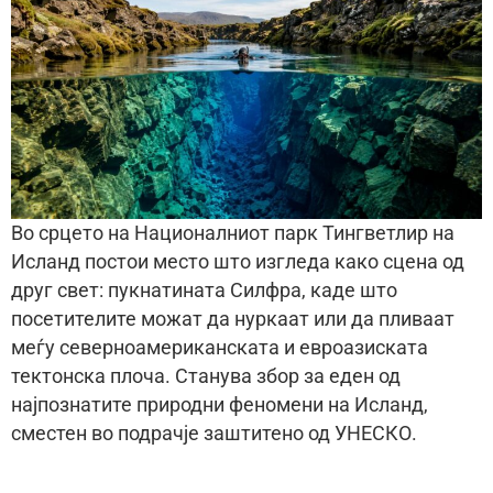
Во срцето на Националниот парк Тингветлир на
Исланд постои место што изгледа како сцена од
друг свет: пукнатината Силфра, каде што
посетителите можат да нуркаат или да пливаат
меѓу северноамериканската и евроазиската
тектонска плоча. Станува збор за еден од
најпознатите природни феномени на Исланд,
сместен во подрачје заштитено од УНЕСКО.