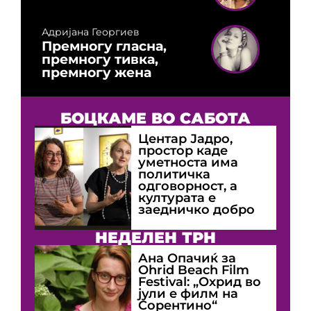
Адријана Георгиев
Премногу гласна,
премногу тивка,
премногу жена
БОЦКАМЕ ВО САБОТА
Центар Јадро,
простор каде
уметноста има
политичка
одговорност, а
културата е
заедничко добро
НЕДЕЛЕН ТРН
Ана Опачиќ за
Оhrid Beach Film
Festival: „Охрид во
јули е филм на
Сорентино“