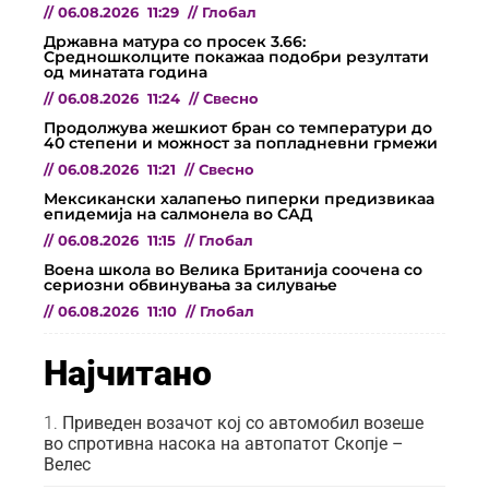
//
06.08.2026
11:29
//
Глобал
Државна матура со просек 3.66:
Средношколците покажаа подобри резултати
од минатата година
//
06.08.2026
11:24
//
Свесно
Продолжува жешкиот бран со температури до
40 степени и можност за попладневни грмежи
//
06.08.2026
11:21
//
Свесно
Мексикански халапењо пиперки предизвикаа
епидемија на салмонела во САД
//
06.08.2026
11:15
//
Глобал
Воена школа во Велика Британија соочена со
сериозни обвинувања за силување
//
06.08.2026
11:10
//
Глобал
Најчитано
Приведен возачот кој со автомобил возеше
во спротивна насока на автопатот Скопје –
Велес