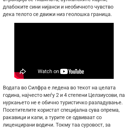
длабоките сини нијанси и необичното чувство
дека телото се движи низ геолошка граница.
Водата во Силфра е ледена во текот на целата
година, најчесто меѓу 2 и 4 степени Целзиусови, па
нуркањето не е обично туристичко разладување.
Посетителите користат специјална сува опрема,
ракавици и капи, а турите се одвиваат со
лиценцирани водичи. Токму таа суровост, за