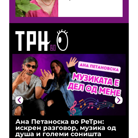
Ана Петаноска во РеТрн:
Ри
искрен разговор, музика од
го
душа и големи соништа
За