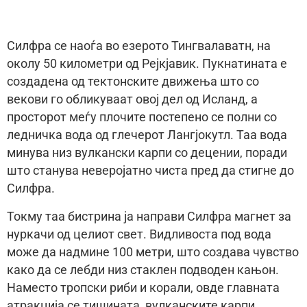
Силфра се наоѓа во езерото Тингвалаватн, на
околу 50 километри од Рејкјавик. Пукнатината е
создадена од тектонските движења што со
векови го обликуваат овој дел од Исланд, а
просторот меѓу плочите постепено се полни со
ледничка вода од глечерот Лангјокутл. Таа вода
минува низ вулкански карпи со децении, поради
што станува неверојатно чиста пред да стигне до
Силфра.
Токму таа бистрина ја направи Силфра магнет за
нуркачи од целиот свет. Видливоста под вода
може да надмине 100 метри, што создава чувство
како да се лебди низ стаклен подводен кањон.
Наместо тропски риби и корали, овде главната
атракција се тишината, вулканските карпи,