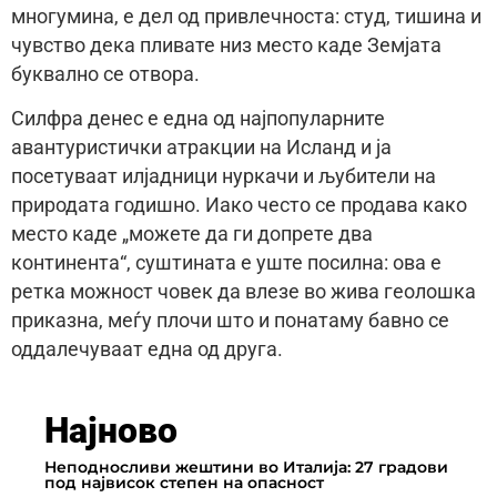
многумина, е дел од привлечноста: студ, тишина и
чувство дека пливате низ место каде Земјата
буквално се отвора.
Силфра денес е една од најпопуларните
авантуристички атракции на Исланд и ја
посетуваат илјадници нуркачи и љубители на
природата годишно. Иако често се продава како
место каде „можете да ги допрете два
континента“, суштината е уште посилна: ова е
ретка можност човек да влезе во жива геолошка
приказна, меѓу плочи што и понатаму бавно се
оддалечуваат една од друга.
Најново
Неподносливи жештини во Италија: 27 градови
под највисок степен на опасност