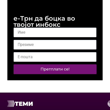
и 
е-Трн да боцка во
твојот инбокс
Претплати се!
ТЕМИ