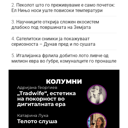
Пеколот што го преживуваме е само почеток:
Ел Нињо носи уште повисоки температури
Научниците открија сложен екосистем
длабоко под површината на Земјата
Сателитски снимки ја покажуваат
сериозноста – Дунав пред и по сушата
Италијанка фрлила добитно лото ливче од
милион евра во ѓубре, комуналците го пронашле
КОЛУМНИ
Адријана Георгиев
„Tradwife“, естетика
на покорност во
дигиталната ера
Катарина Лука
Телото слуша