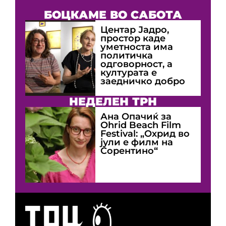
БОЦКАМЕ ВО САБОТА
Центар Јадро,
простор каде
уметноста има
политичка
одговорност, а
културата е
заедничко добро
НЕДЕЛЕН ТРН
Ана Опачиќ за
Оhrid Beach Film
Festival: „Охрид во
јули е филм на
Сорентино“