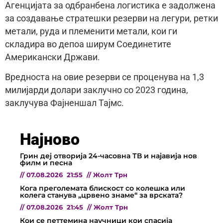
Агенцијата за одбранбена логистика е задолжена
за создавање стратешки резерви на легури, ретки
метали, руда и племенити метали, кои ги
складира во депоа ширум Соединетите
Американски Држави.
Вредноста на овие резерви се проценува на 1,3
милијарди долари заклучно со 2023 година,
заклучува Фајненшал Тајмс.
Најново
Грин деј отворија 24-часовна ТВ и најавија нов
филм и песна
//
07.08.2026
21:55
//
Жолт Трн
Кога преголемата блискост со колешка или
колега станува „црвено знаме“ за врската?
//
07.08.2026
21:45
//
Жолт Трн
Кои се петтемина научници кои спасија