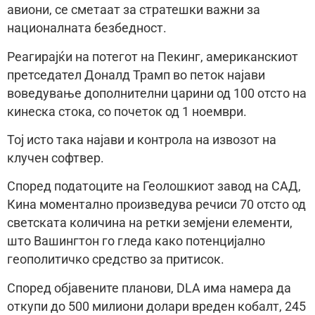
авиони, се сметаат за стратешки важни за
националната безбедност.
Реагирајќи на потегот на Пекинг, американскиот
претседател Доналд Трамп во петок најави
воведување дополнителни царини од 100 отсто на
кинеска стока, со почеток од 1 ноември.
Тој исто така најави и контрола на извозот на
клучен софтвер.
Според податоците на Геолошкиот завод на САД,
Кина моментално произведува речиси 70 отсто од
светската количина на ретки земјени елементи,
што Вашингтон го гледа како потенцијално
геополитичко средство за притисок.
Според објавените планови, DLA има намера да
откупи до 500 милиони долари вреден кобалт, 245