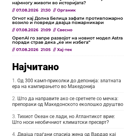
најмногу животи во историјата?
//
07.08.2026
21:30
//
Органик
Огнот кај Долна Белица зафати противпожарно
возило и повреди двајца пожарникари
//
07.08.2026
21:09
//
Свесно
OpenAI го запре развојот на новиот модел Astra
поради страв дека „ќе им избега“
//
07.08.2026
21:05
//
Хај-тек
Најчитано
Од 300 камп-приколки до депонија: златната
ера на кампирањето во Македонија
Што да направите ако се сретнете со мечка:
препораки од Македонското еколошко друштво
Тихиот Океан се лади, но Атлантикот врие:
Што носи необичниот климатски пресврт?
Двајца граѓани спасија жена од Вардар кај