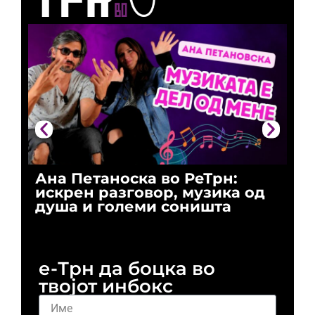
Ана Петаноска во РеТрн:
Ри
искрен разговор, музика од
го
душа и големи соништа
За
и 
е-Трн да боцка во
твојот инбокс