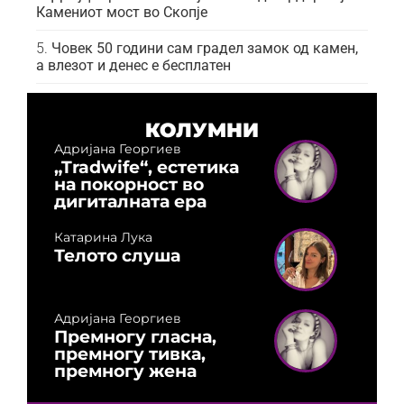
Камениот мост во Скопје
Човек 50 години сам градел замок од камен,
а влезот и денес е бесплатен
КОЛУМНИ
Адријана Георгиев
„Tradwife“, естетика
на покорност во
дигиталната ера
Катарина Лука
Телото слуша
Адријана Георгиев
Премногу гласна,
премногу тивка,
премногу жена