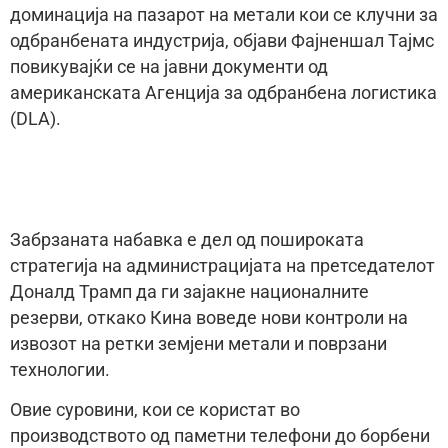
доминација на пазарот на метали кои се клучни за
одбранбената индустрија, објави Фајненшал Тајмс
повикувајќи се на јавни документи од
американската Агенција за одбранбена логистика
(DLA).
Забрзаната набавка е дел од пошироката
стратегија на администрацијата на претседателот
Доналд Трамп да ги зајакне националните
резерви, откако Кина воведе нови контроли на
извозот на ретки земјени метали и поврзани
технологии.
Овие суровини, кои се користат во
производството од паметни телефони до борбени