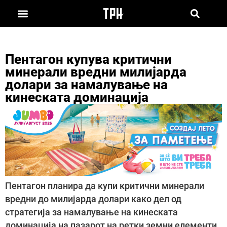
Пентагон купува критични
минерали вредни милијарда
долари за намалување на
кинеската доминација
Пентагон планира да купи критични минерали
вредни до милијарда долари како дел од
стратегија за намалување на кинеската
доминација на пазарот на ретки земни елементи,