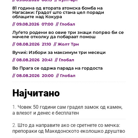
81 година од втората атомска бомба на
Нагасаки: Градот што стана цел поради
облаците над Кокура
//
09.08.2026
07:00
//
Глобал
Луѓето родени во овие три знаци попрво би се
мачеле отколку да побараат помош
//
08.08.2026
21:10
//
Жолт Трн
Вучиќ: Избори за максимум три месеци
//
08.08.2026
20:41
//
Глобал
Во Прага се одржа парада на гордоста
//
08.08.2026
20:00
//
Глобал
Најчитано
Човек 50 години сам градел замок од камен,
а влезот и денес е бесплатен
Што да направите ако се сретнете со мечка:
препораки од Македонското еколошко друштво