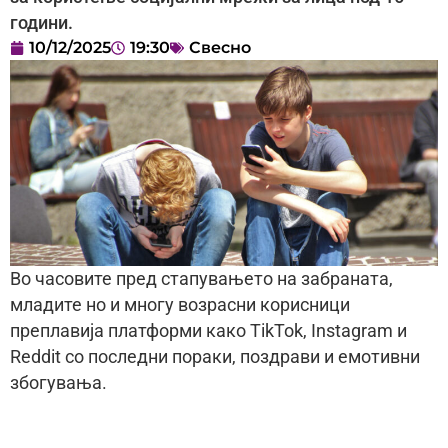
години.
10/12/2025
19:30
Свесно
Во часовите пред стапувањето на забраната,
младите но и многу возрасни корисници
преплавија платформи како TikTok, Instagram и
Reddit со последни пораки, поздрави и емотивни
збогувања.