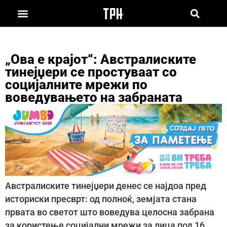
„Ова е крајот“: Австралиските
тинејџери се простуваат со
социјалните мрежи по
воведувањето на забраната
Австралиските тинејџери денес се најдоа пред
историски пресврт: од полноќ, земјата стана
првата во светот што воведува целосна забрана
за користење социјални мрежи за лица под 16