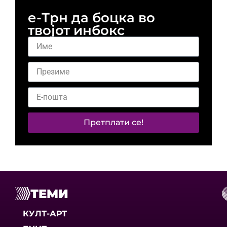
е-Трн да боцка во
твојот инбокс
Претплати се!
ТЕМИ
КУЛТ-АРТ