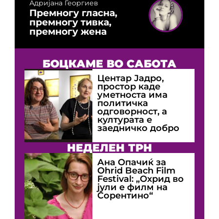
Адријана Георгиев
Премногу гласна,
премногу тивка,
премногу жена
БОЦКАМЕ ВО САБОТА
Центар Јадро,
простор каде
уметноста има
политичка
одговорност, а
културата е
заедничко добро
НЕДЕЛЕН ТРН
Ана Опачиќ за
Оhrid Beach Film
Festival: „Охрид во
јули е филм на
Сорентино“