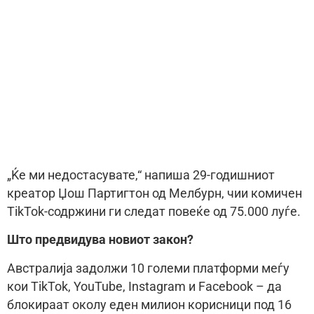
„Ќе ми недостасувате,“ напиша 29-годишниот
креатор Џош Партигтон од Мелбурн, чии комичен
TikTok-содржини ги следат повеќе од 75.000 луѓе.
Што предвидува новиот закон?
Австралија задолжи 10 големи платформи меѓу
кои TikTok, YouTube, Instagram и Facebook – да
блокираат околу еден милион корисници под 16