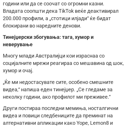
години или да се соочат со огромни казни.
Владата соопшти дека TikTok веќе деактивирал
200.000 профили, а „стотици илјади“ ќе бидат
блокирани во наредните денови.
Тинејџерски збогувања: тага, хумор и
неверување
Многу млади Австралијци кои израснаа со
социјалните мрежи реагираа со мешавина од шок,
хумор и очај.
„Ќе ми недостасувате сите, особено смешните
видеа,“ напиша еден тинејџер. „Се гледаме за
неколку години, ако профилот ми преживее.“
Други постираа последни мемиња, носталгични
видеа и повици следбениците да преминат на
алтернативни апликации како Yope, Lemon8 и