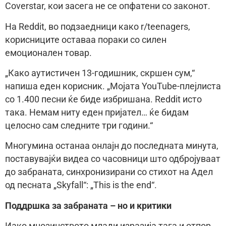
Coverstar, кои засега не се опфатени со законот.
На Reddit, во подзаедници како r/teenagers,
корисниците оставаа пораки со силен
емоционален товар.
„Како аутистичен 13-годишник, скршен сум,“
напиша еден корисник. „Мојата YouTube-плејлиста
со 1.400 песни ќе биде избришана. Reddit исто
така. Немам ниту еден пријател… ќе бидам
целосно сам следните три години.“
Многумина останаа онлајн до последната минута,
поставувајќи видеа со часовници што одбројуваат
до забраната, синхронизирани со стихот на Адел
од песната „Skyfall“: „This is the end“.
Поддршка за забраната – но и критики