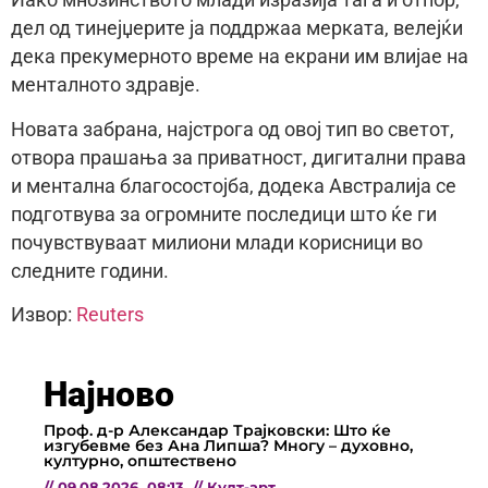
Иако мнозинството млади изразија тага и отпор,
дел од тинејџерите ја поддржаа мерката, велејќи
дека прекумерното време на екрани им влијае на
менталното здравје.
Новата забрана, најстрога од овој тип во светот,
отвора прашања за приватност, дигитални права
и ментална благосостојба, додека Австралија се
подготвува за огромните последици што ќе ги
почувствуваат милиони млади корисници во
следните години.
Извор:
Reuters
Најново
Проф. д-р Александар Трајковски: Што ќе
изгубевме без Ана Липша? Многу – духовно,
културно, општествено
//
09.08.2026
08:13
//
Култ-арт