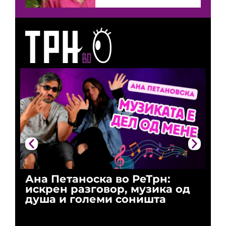
Ана Петаноска во РеТрн:
Ри
искрен разговор, музика од
го
душа и големи соништа
За
и 