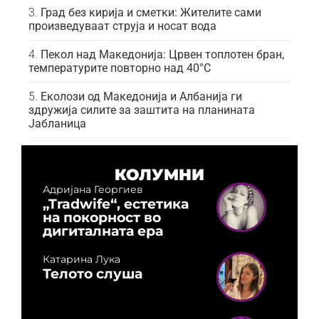
Град без кирија и сметки: Жителите сами
произведуваат струја и носат вода
Пекол над Македонија: Црвен топлотен бран,
температурите повторно над 40°C
Еколози од Македонија и Албанија ги
здружија силите за заштита на планината
Јабланица
КОЛУМНИ
Адријана Георгиев
„Tradwife“, естетика
на покорност во
дигиталната ера
Катарина Лука
Телото слуша