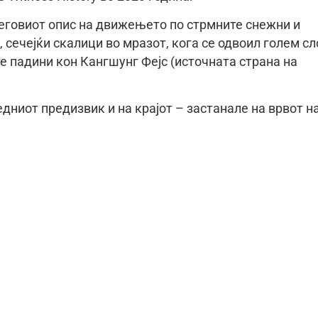
неговиот опис на движењето по стрмните снежни и
, сечејќи скалици во мразот, кога се одвоил голем сл
те падини кон Кангшунг Фејс (источната страна на
дниот предизвик и на крајот – застанале на врвот н