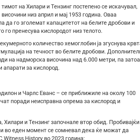
 тимот на Хилари и Тензинг постепено се искачувал,
височини низ април и мај 1953 година. Оваа
а да го зголемат капацитетот на белите дробови и
о го пренесува кислородот низ телото.
рекумерното количество хемоглобин ја згуснува крвт
мулација на течност во белите дробови. Дополнител
ди на надморска височина над 6.000 метри, па затоа
и апарати за кислород.
урдилон и Чарлс Еванс – се приближиле на околу 100
ечат поради неисправна опрема за кислород и
а, Хилари и Тензинг започнале втор обид. Пробивајќи
ри во еден момент се сомневал дека ќе можат да
Witness History во 2023 година: