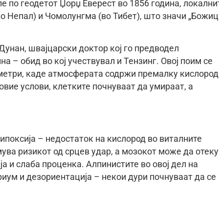
е по геодетот Џорџ Еверест во 1856 година, локални
о Непал) и Чомолунгма (во Тибет), што значи „Божи
-Дунан, швајцарски доктор кој го предводел
а – обид во кој учествувал и Тензинг. Овој поим се
 метри, каде атмосферата содржи премалку кислород
вие услови, клетките почнуваат да умираат, а
 хипоксија – недостаток на кислород во виталните
мува ризикот од срцев удар, а мозокот може да отеку
а и слаба проценка. Алпинистите во овој дел на
иум и дезориентација – некои дури почнуваат да се