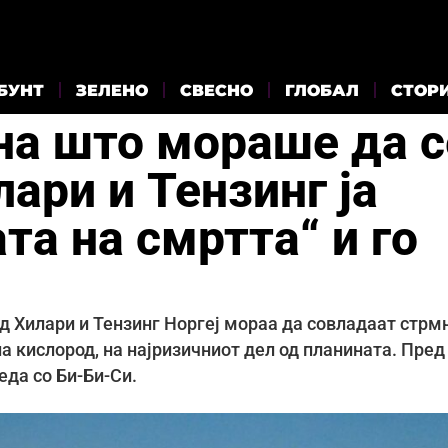
БУНТ
ЗЕЛЕНО
СВЕСНО
ГЛОБАЛ
СТОР
на што мораше да с
лари и Тензинг ја
та на смртта“ и го
нд Хилари и Тензинг Норгеј мораа да совладаат стрм
а кислород, на најризичниот дел од планината. Пред
еда со Би-Би-Си.