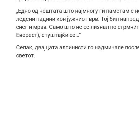
„Едно од нештата што најмногу ги паметам е 
ледени падини кон јужниот врв. Тој бил напред
снег и мраз. Само што не се лизнал по стрмни
Еверест), спуштајќи се…“
Сепак, двајцата алпинисти го надминале после
светот.