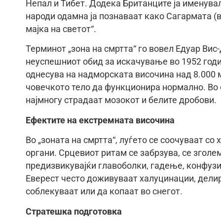
Непал и Тибет. Додека Британците ја именувал
народи одамна ја познаваат како Сагармата (в
мајка на светот“.
Терминот „зона на смртта“ го вовел Едуар Вис
неуспешниот обид за искачување во 1952 годин
однесува на надморската височина над 8.000
човечкото тело да функционира нормално. Во о
најмногу страдаат мозокот и белите дробови.
Ефектите на екстремната височина
Во „зоната на смртта“, луѓето се соочуваат со
органи. Срцевиот ритам се забрзува, се зголе
предизвикувајќи главоболки, гадење, конфузиј
Еверест често доживуваат халуцинации, делир
соблекуваат или да копаат во снегот.
Стратешка подготовка