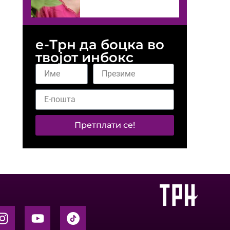
е-Трн да боцка во
твојот инбокс
Претплати се!