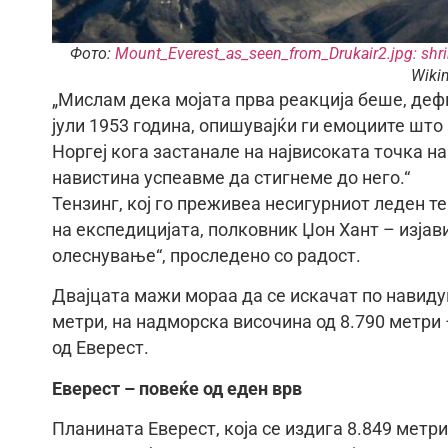
Фото:
Mount_Everest_as_seen_from_Drukair2.jpg: shr
Wiki
„Мислам дека мојата прва реакција беше, дефи
јули 1953 година, опишувајќи ги емоциите што
Норгеј кога застанале на највисоката точка н
навистина успеавме да стигнеме до него.“
Тензинг, кој го преживеа несигурниот леден т
на експедицијата, полковник Џон Хант – изјав
олеснување“, проследено со радост.
Двајцата мажи мораа да се искачат по навиду
метри, на надморска височина од 8.790 метри 
од Еверест.
Еверест – повеќе од еден врв
Планината Еверест, која се издига 8.849 метр