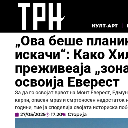
КУЛТ-АРТ
„Ова беше плани
искачи“: Како Хи
преживеаја „зона
освоија Еверест
За да го освојат врвот на Монт Еверест, Едму
карпи, опасен мраз и смртоносен недостаток н
години, тие ја споделија својата историска поб
27/05/2025
17:20
Сторија