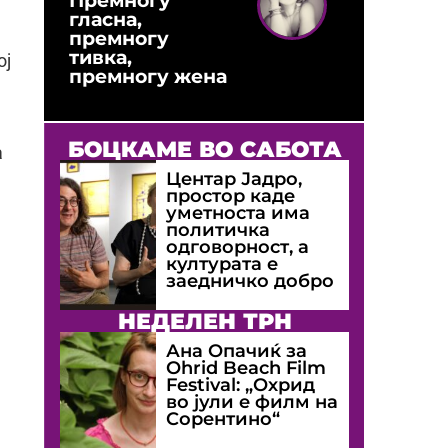
гласна,
премногу
тивка,
ој
премногу жена
БОЦКАМЕ ВО САБОТА
а
Центар Јадро,
простор каде
уметноста има
политичка
одговорност, а
културата е
заедничко добро
НЕДЕЛЕН ТРН
Ана Опачиќ за
Оhrid Beach Film
Festival: „Охрид
во јули е филм на
Сорентино“