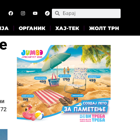
ИЈА
ОРГАНИК
ХАЈ-ТЕК
ЖОЛТ ТРН
е
ни
 72