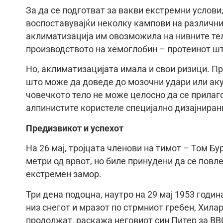
За да се подготват за вакви екстремни услови,
воспоставувајќи неколку кампови на различни 
аклиматизација им овозможила на нивните тел
производството на хемоглобин – протеинот шт
Но, аклиматизацијата имала и свои ризици. П
што може да доведе до мозочни удари или аку
човечкото тело не може целосно да се прилаго
алпинистите користеле специјално дизајниран
Предизвикот и успехот
На 26 мај, тројцата членови на тимот – Том Б
метри од врвот, но биле принудени да се повл
екстремен замор.
Три дена подоцна, наутро на 29 мај 1953 годин
низ снегот и мразот по стрмниот гребен, Хила
продолжат, раскажа неговиот син Питер за BBC 