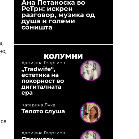
Ана Петаноска во
Ристо 
РеТрн: искрен
(Арханг
разговор, музика од
години
душа и големи
студио:
соништа
музика,
оловни
а,
но,
КОЛУМНИ
Адријана Георгиев
„Tradwife“,
естетика на
покорност во
дигиталната
ера
Катарина Лука
Телото слуша
 се
Адријана Георгиев
Премногу