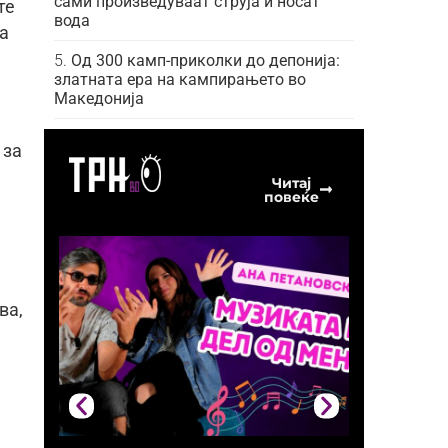
сами произведуваат струја и носат
те
вода
ца
Од 300 камп-приколки до депонија:
златната ера на кампирањето во
Македонија
 за
Читај
повеќе
ва,