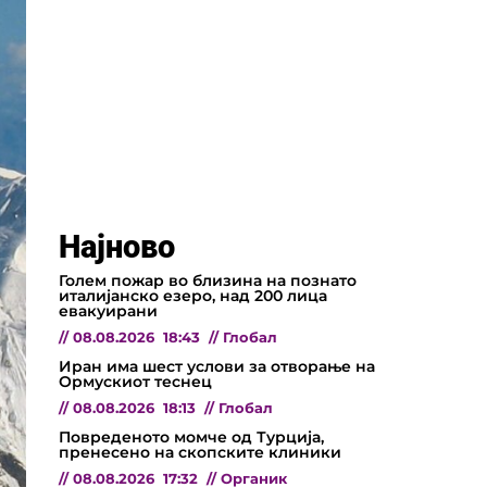
Најново
Голем пожар во близина на познато
италијанско езеро, над 200 лица
евакуирани
//
08.08.2026
18:43
//
Глобал
Иран има шест услови за отворање на
Ормускиот теснец
//
08.08.2026
18:13
//
Глобал
Повреденото момче од Турција,
пренесено на скопските клиники
//
08.08.2026
17:32
//
Органик