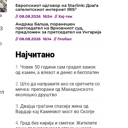
Европскиот одговор на Starlink: Доаѓа
сателитскиот интернет IRIS²
ia
//
08.08.2026
16:54
//
Хај-тек
Андраш Балша, поранешен
претседател на Врховниот суд,
 3
предложен за претседател на Унгарија
//
08.08.2026
16:14
//
Глобал
о
Најчитано
т
Човек 50 години сам градел замок
од камен, а влезот и денес е бесплатен
Што да направите ако се сретнете со
мечка: препораки од Македонското
ел
еколошко друштво
Двајца граѓани спасија жена од
Вардар кај Камениот мост во Скопје
Град без кирија и сметки: Жителите