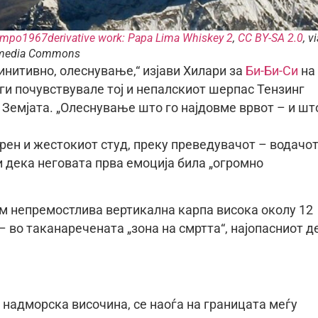
impo1967derivative work: Papa Lima Whiskey 2
,
CC BY-SA 2.0
, v
media Commons
нитивно, олеснување,“ изјави Хилари за
Би-Би-Си
на
 ги почувствувале тој и непалскиот шерпас Тензинг
а Земјата. „Олеснување што го најдовме врвот – и шт
ерен и жестокиот студ, преку преведувачот – водачо
и дека неговата прва емоција била „огромно
м непремостлива вертикална карпа висока околу 12
– во таканаречената „зона на смртта“, најопасниот д
и надморска височина, се наоѓа на границата меѓу