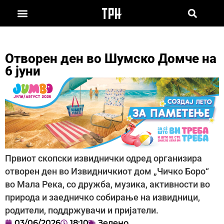
Отворен ден во Шумско Домче на
6 јуни
Првиот скопски извиднички одред организира
отворен ден во Извидничкиот дом „Чичко Боро“
во Мала Река, со дружба, музика, активности во
природа и заедничко собирање на извидници,
родители, поддржувачи и пријатели.
03/06/2026
18:10
Зелено