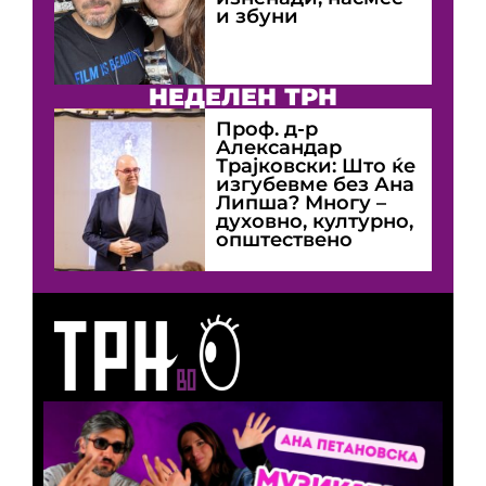
и збуни
НЕДЕЛЕН ТРН
Проф. д-р
Александар
Трајковски: Што ќе
изгубевме без Ана
Липша? Многу –
духовно, културно,
општествено