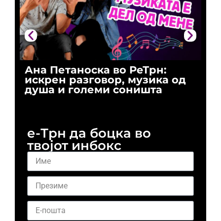
Ана Петаноска во РеТрн:
Ри
искрен разговор, музика од
го
душа и големи соништа
За
и 
е-Трн да боцка во
твојот инбокс