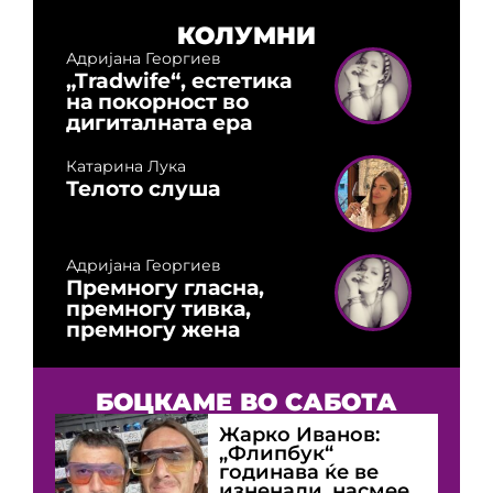
КОЛУМНИ
Адријана Георгиев
„Tradwife“, естетика
на покорност во
дигиталната ера
Катарина Лука
Телото слуша
Адријана Георгиев
Премногу гласна,
премногу тивка,
премногу жена
БОЦКАМЕ ВО САБОТА
Жарко Иванов:
„Флипбук“
годинава ќе ве
изненади, насмее