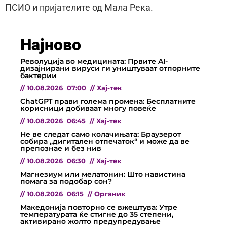
ПСИО и пријателите од Мала Река.
Најново
Револуција во медицината: Првите AI-
дизајнирани вируси ги уништуваат отпорните
бактерии
//
10.08.2026
07:00
//
Хај-тек
ChatGPT прави голема промена: Бесплатните
корисници добиваат многу повеќе
//
10.08.2026
06:45
//
Хај-тек
Не ве следат само колачињата: Браузерот
собира „дигитален отпечаток“ и може да ве
препознае и без нив
//
10.08.2026
06:30
//
Хај-тек
Магнезиум или мелатонин: Што навистина
помага за подобар сон?
//
10.08.2026
06:15
//
Органик
Македонија повторно се вжештува: Утре
температурата ќе стигне до 35 степени,
активирано жолто предупредување