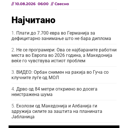
//
10.08.2026
06:00
//
Свесно
Најчитано
Плати до 7.700 евра во Германија за
дефицитарно занимање што не бара диплома
Не се програмери: Ова се најбараните работни
места во Европа во 2026 година, а Македонија
веќе го чувствува истиот проблем
ВИДЕО: Орбан снимен на ракија во Гуча со
клучните луѓе од МОЛ
Дрво од 84 метри откриено во досега
неистражена шума
Еколози од Македонија и Албанија ги
здружија силите за заштита на планината
Јабланица