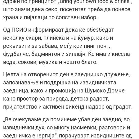
одржи по принципот „Bring your own food & drinks“,
што значи дека секој посетител треба да понесе
храна и пијалаци по сопствен избор.
Од ПСИО информираат дека ќе обезбедат
неколку скари, плинска и на ќумур, како и
реквизити за забава, меѓу кои пинг-понг,
фудбалче, бадминтон и зиплајн. Ќе има и кисела
вода, сокови, музика и нешто благо.
Целта на отворениот ден е заедничко дружење,
запознавање и поддршка на извидничката
заедница, како и промоција на Шумско Домче
како простор за природа, детска радост,
пријателство и активен викенд надвор од градот.
„Ве очекуваме да поминеме убав ден заедно, во
извиднички дух, со многу насмевки, разговори и
заедничка енергија“, порачуваат извидниците од