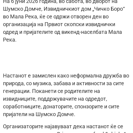
На 6 јуни 2026 година, во сабота, во дворот на
Шумско Домче, Извидничкиот дом „Чичко Боро“
во Мала Река, ќе се одржи отворен ден во
организација на Првиот скопски извиднички
одред и пријателите од викенд-населбата Мала
Река.
Настанот е замислен како неформална дружба во
природа, со музика, забава и активности за сите
генерации. Поканети се родителите на
извидниците, поддржувачите на одредот,
соработниците, донаторите, спонзорите и сите
пријатели на Шумско Домче.
Организаторите најавуваат дека настанот ќе се