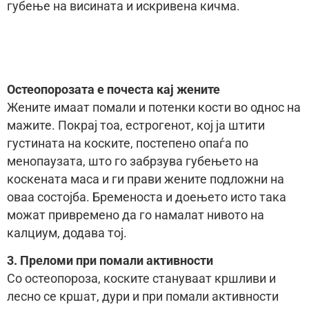
губење на висината и искривена кичма.
Остеопорозата е почеста кај жените
Жените имаат помали и потенки кости во однос на
мажите. Покрај тоа, естрогенот, кој ја штити
густината на коските, постепено опаѓа по
менопаузата, што го забрзува губењето на
коскената маса и ги прави жените подложни на
оваа состојба. Бременоста и доењето исто така
можат привремено да го намалат нивото на
калциум, додава тој.
3. Преломи при помали активности
Со остеопороза, коските стануваат кршливи и
лесно се кршат, дури и при помали активности