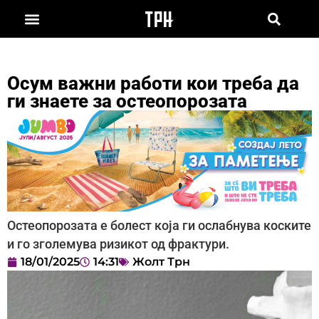
Осум важни работи кои треба да
ги знаете за остеопорозата
Остеопорозата е болест која ги ослабнува коските
и го зголемува ризикот од фрактури.
18/01/2025
14:31
Жолт Трн