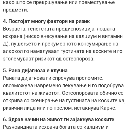
како што се прекршување или преместување
предмети.
4. Постојат многу фактори на ризик
Возраста, генетската предиспозиција, лошата
исхрана (ниско внесување на калциум и витамин
Д), пушењето и прекумерното консумирање на
алкохол го намалуваат густината на коските и го
зголемуваат ризикот од остеопороза.
5. Рана дијагноза е клучна
Раната дијагноза ги спречува преломите,
овозможува навремено лекување и го подобрува
квалитетот на животот. Остеопорозата обично се
открива со скенирање на густината на коските кај
ризични лица или по прелом, истакнува Карне.
6. Здрав начин на живот ги зајакнува коските
Разновидната исхрана богата со калциум и