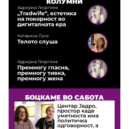
КОЛУМНИ
Адријана Георгиев
„Tradwife“, естетика
на покорност во
дигиталната ера
Катарина Лука
Телото слуша
Адријана Георгиев
Премногу гласна,
премногу тивка,
премногу жена
БОЦКАМЕ ВО САБОТА
Центар Јадро,
простор каде
уметноста има
политичка
одговорност, а