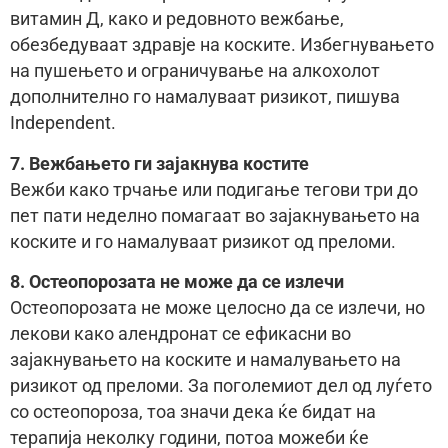
витамин Д, како и редовното вежбање,
обезбедуваат здравје на коските. Избегнувањето
на пушењето и ограничување на алкохолот
дополнително го намалуваат ризикот, пишува
Independent.
7. Вежбањето ги зајакнува костите
Вежби како трчање или подигање тегови три до
пет пати неделно помагаат во зајакнувањето на
коските и го намалуваат ризикот од преломи.
8. Остеопорозата не може да се излечи
Остеопорозата не може целосно да се излечи, но
лекови како алендронат се ефикасни во
зајакнувањето на коските и намалувањето на
ризикот од преломи. За поголемиот дел од луѓето
со остеопороза, тоа значи дека ќе бидат на
терапија неколку години, потоа можеби ќе