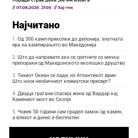
поради страв дека „ќе им избега“
//
07.08.2026
21:05
//
Хај-тек
Најчитано
Од 300 камп-приколки до депонија: златната
ера на кампирањето во Македонија
Што да направите ако се сретнете со мечка:
препораки од Македонското еколошко друштво
Тихиот Океан се лади, но Атлантикот врие:
Што носи необичниот климатски пресврт?
Двајца граѓани спасија жена од Вардар кај
Камениот мост во Скопје
Човек 50 години сам градел замок од камен,
а влезот и денес е бесплатен