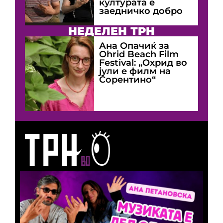
културата е
заедничко добро
НЕДЕЛЕН ТРН
Ана Опачиќ за
Оhrid Beach Film
Festival: „Охрид во
јули е филм на
Сорентино“