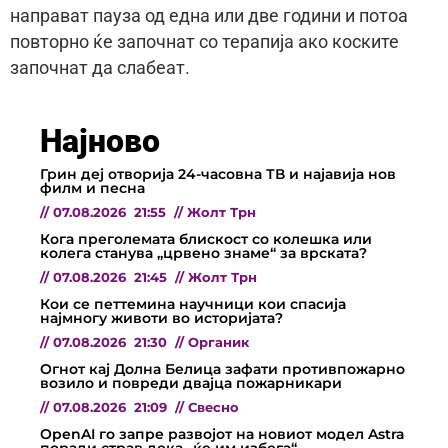
направат пауза од една или две години и потоа
повторно ќе започнат со терапија ако коските
започнат да слабеат.
Најново
Грин деј отворија 24-часовна ТВ и најавија нов
филм и песна
//
07.08.2026
21:55
//
Жолт Трн
Кога преголемата блискост со колешка или
колега станува „црвено знаме“ за врската?
//
07.08.2026
21:45
//
Жолт Трн
Кои се петтемина научници кои спасија
најмногу животи во историјата?
//
07.08.2026
21:30
//
Органик
Огнот кај Долна Белица зафати противпожарно
возило и повреди двајца пожарникари
//
07.08.2026
21:09
//
Свесно
OpenAI го запре развојот на новиот модел Astra