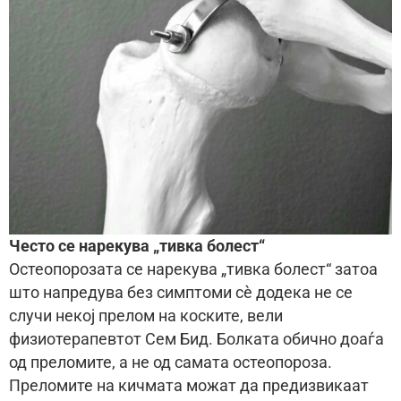
Често се нарекува „тивка болест“
Остеопорозата се нарекува „тивка болест“ затоа
што напредува без симптоми сè додека не се
случи некој прелом на коските, вели
физиотерапевтот Сем Бид. Болката обично доаѓа
од преломите, а не од самата остеопороза.
Преломите на кичмата можат да предизвикаат