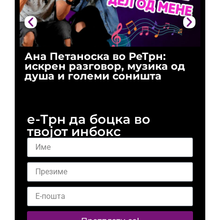
Ана Петаноска во РеТрн:
Ри
искрен разговор, музика од
го
душа и големи соништа
За
и 
е-Трн да боцка во
твојот инбокс