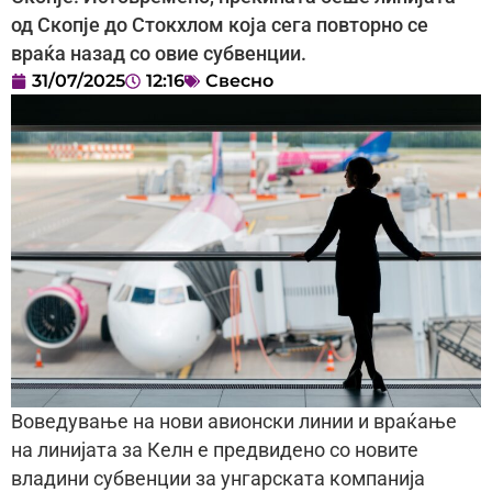
од Скопје до Стокхлом која сега повторно се
враќа назад со овие субвенции.
31/07/2025
12:16
Свесно
Воведување на нови авионски линии и враќање
на линијата за Келн е предвидено со новите
владини субвенции за унгарската компанија