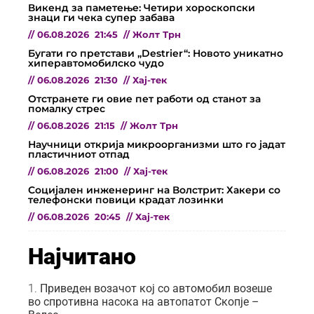
Викенд за паметење: Четири хороскопски
знаци ги чека супер забава
//
06.08.2026
21:45
//
Жолт Трн
Бугати го претстави „Destrier“: Новото уникатно
хиперавтомобилско чудо
//
06.08.2026
21:30
//
Хај-тек
Отстранете ги овие пет работи од станот за
помалку стрес
//
06.08.2026
21:15
//
Жолт Трн
Научници открија микроорганизми што го јадат
пластичниот отпад
//
06.08.2026
21:00
//
Хај-тек
Социјален инженеринг на Волстрит: Хакери со
телефонски повици крадат лозинки
//
06.08.2026
20:45
//
Хај-тек
Најчитано
Приведен возачот кој со автомобил возеше
во спротивна насока на автопатот Скопје –