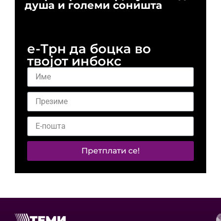
душа и големи соништа
За
и 
е-Трн да боцка во
твојот инбокс
Претплати се!
ТЕМИ