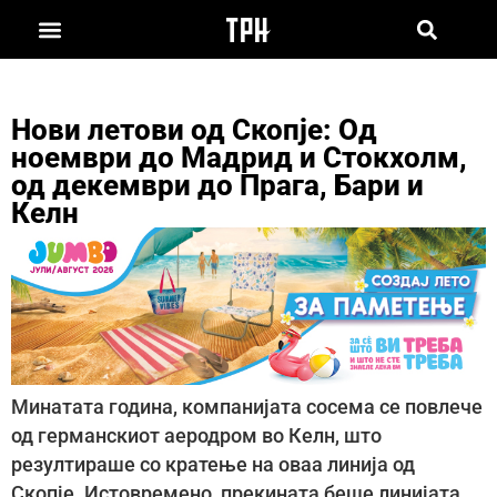
Нови летови од Скопје: Oд
ноември до Мадрид и Стокхолм,
од декември до Прага, Бари и
Келн
Минатата година, компанијата сосема се повлече
од германскиот аеродром во Келн, што
резултираше со кратење на оваа линија од
Скопје. Истовремено, прекината беше линијата