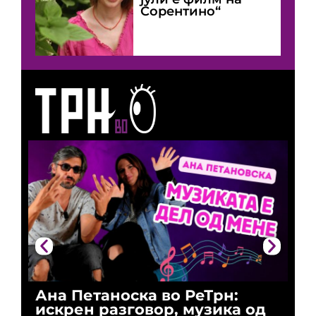
Сорентино“
Ана Петаноска во РеТрн:
Ри
искрен разговор, музика од
го