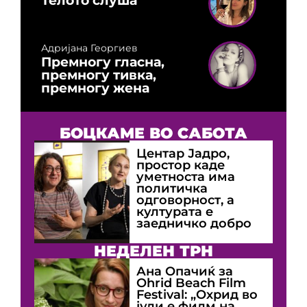
Адријана Георгиев
Премногу гласна,
премногу тивка,
премногу жена
БОЦКАМЕ ВО САБОТА
Центар Јадро,
простор каде
уметноста има
политичка
одговорност, а
културата е
заедничко добро
НЕДЕЛЕН ТРН
Ана Опачиќ за
Оhrid Beach Film
Festival: „Охрид во
јули е филм на