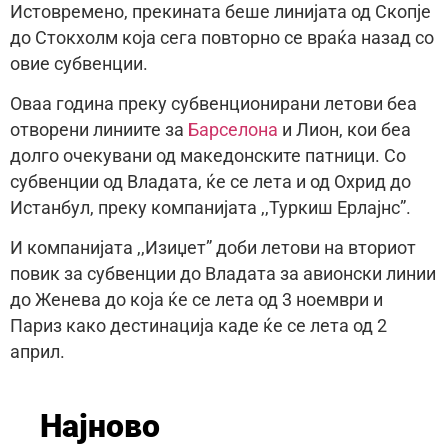
Истовремено, прекината беше линијата од Скопје
до Стокхолм која сега повторно се враќа назад со
овие субвенции.
Оваа година преку субвенционирани летови беа
отворени линиите за
Барселона
и Лион, кои беа
долго очекувани од македонските патници. Со
субвенции од Владата, ќе се лета и од Охрид до
Истанбул, преку компанијата ,,Туркиш Ерлајнс”.
И компанијата ,,Изиџет” доби летови на вториот
повик за субвенции до Владата за авионски линии
до Женева до која ќе се лета од 3 ноември и
Париз како дестинација каде ќе се лета од 2
април.
Најново