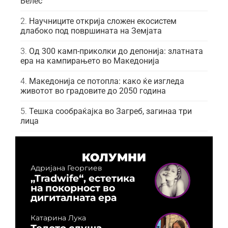
Велес
Научниците открија сложен екосистем
длабоко под површината на Земјата
Од 300 камп-приколки до депонија: златната
ера на кампирањето во Македонија
Македонија се потопла: како ќе изгледа
животот во градовите до 2050 година
Тешка сообраќајка во Загреб, загинаа три
лица
КОЛУМНИ
Адријана Георгиев
„Tradwife“, естетика
на покорност во
дигиталната ера
Катарина Лука
Телото слуша