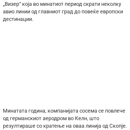
„Визер“ која во минатиот период скрати неколку
авио линии од главниот град до повеќе европски
дестинации.
Минатата година, компанијата сосема се повлече
од германскиот аеродром во Келн, што
резултираше со кратење на оваа линија од Скопје.