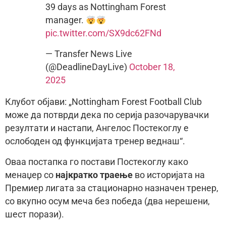
39 days as Nottingham Forest
manager.
pic.twitter.com/SX9dc62FNd
— Transfer News Live
(@DeadlineDayLive)
October 18,
2025
Клубот објави: „Nottingham Forest Football Club
може да потврди дека по серија разочарувачки
резултати и настапи, Ангелос Постекоглу е
ослободен од функцијата тренер веднаш“.
Оваа постапка го постави Постекоглу како
менаџер со
најкратко траење
во историјата на
Премиер лигата за стационарно назначен тренер,
со вкупно осум меча без победа (два нерешени,
шест порази).