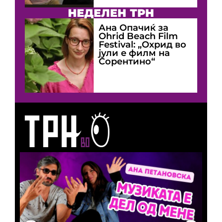
НЕДЕЛЕН ТРН
Ана Опачиќ за
Оhrid Beach Film
Festival: „Охрид во
јули е филм на
Сорентино“