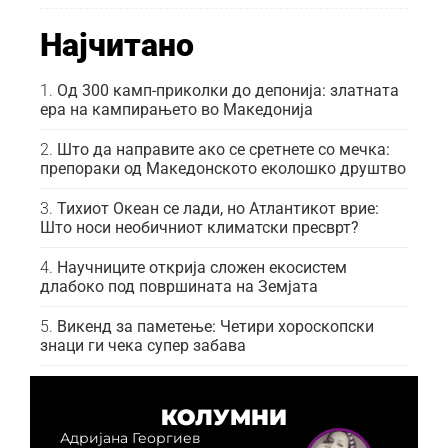
Најчитано
Од 300 камп-приколки до депонија: златната
ера на кампирањето во Македонија
Што да направите ако се сретнете со мечка:
препораки од Македонското еколошко друштво
Тихиот Океан се лади, но Атлантикот врие:
Што носи необичниот климатски пресврт?
Научниците открија сложен екосистем
длабоко под површината на Земјата
Викенд за паметење: Четири хороскопски
знаци ги чека супер забава
КОЛУМНИ
Адријана Георгиев