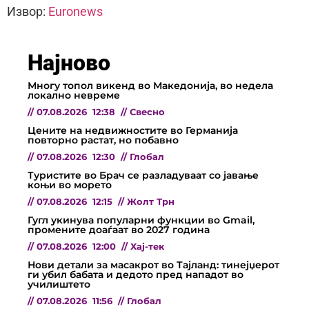
Извор:
Euronews
Најново
Многу топол викенд во Македонија, во недела
локално невреме
//
07.08.2026
12:38
//
Свесно
Цените на недвижностите во Германија
повторно растат, но побавно
//
07.08.2026
12:30
//
Глобал
Туристите во Брач се разладуваат со јавање
коњи во морето
//
07.08.2026
12:15
//
Жолт Трн
Гугл укинува популарни функции во Gmail,
промените доаѓаат во 2027 година
//
07.08.2026
12:00
//
Хај-тек
Нови детали за масакрот во Тајланд: тинејџерот
ги убил бабата и дедото пред нападот во
училиштето
//
07.08.2026
11:56
//
Глобал