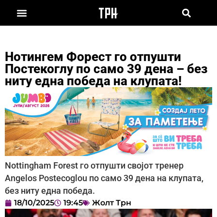
Нотингем Форест го отпушти
Постекоглу по само 39 дена – без
ниту една победа на клупата!
Nottingham Forest го отпушти својот тренер
Angelos Postecoglou по само 39 дена на клупата,
без ниту една победа.
18/10/2025
19:45
Жолт Трн