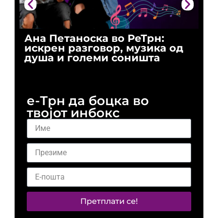
Ана Петаноска во РеТрн:
Ри
искрен разговор, музика од
го
душа и големи соништа
За
и 
е-Трн да боцка во
твојот инбокс
Претплати се!