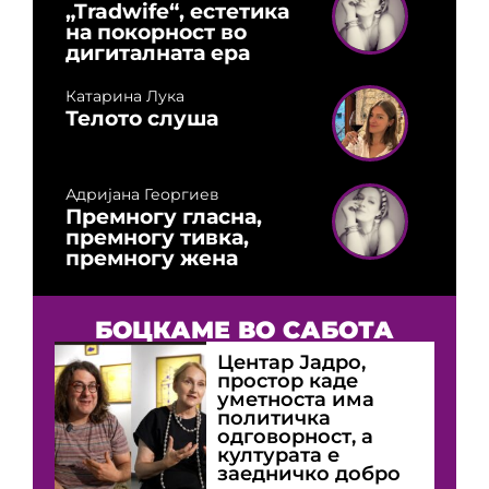
„Tradwife“, естетика
на покорност во
дигиталната ера
Катарина Лука
Телото слуша
Адријана Георгиев
Премногу гласна,
премногу тивка,
премногу жена
БОЦКАМЕ ВО САБОТА
Центар Јадро,
простор каде
уметноста има
политичка
одговорност, а
културата е
заедничко добро