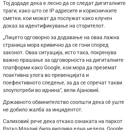
Тој додаде дека е лесно да се следат дигиталните
траги, како што се IP адресите и корисничките
сметки, кои можат да послужат како клучен
доказ за идентификување на сторителот.
„Лицето одговорно за додавање на оваа лажна
страница мора кривично да се гони според
законот. Оваа ситуација, исто така, покренува
важно прашање за одговорноста на дигиталните
платформи како Google, кои мора да преземат
поактивна улога во превенцијата и
поефективното следење, за да се спречат такви
злоупотреби во иднина“, вели Ајановиќ.
Државното обвинителство соопшти дека сè уште
не добило жалба за инцидентот.
Салиховиќ рече дека откако ознаката на паркот
Ратко Младиќ била видлива една недела, Google