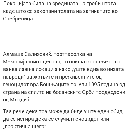
Локацијата била на средината на гробиштата
каде што се закопани телата на загинатите во
Сребреница.
Алмаша Салиховиќ, портпаролка на
Меморијалниот центар, го опиша ставањето на
ваква лажна локација како „уште една во низата
навреди“ за жртвите и преживеаните од
геноцидот врз Бошњаците во јули 1995 година од
страна на силите на босанските Срби предводени
од Младиќ.
Таа рече дека тоа може да биде уште еден обид
да се негира дека се случил геноцидот или
„практична шега“.