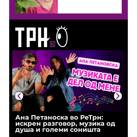
Ана Петаноска во РеТрн:
Ри
искрен разговор, музика од
го
душа и големи соништа
За
и 