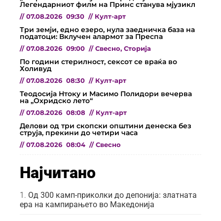
Легендарниот филм на Принс станува мјузикл
//
07.08.2026
09:30
//
Култ-арт
Три земји, едно езеро, нула заедничка база на
податоци: Вклучен алармот за Преспа
//
07.08.2026
09:00
//
Свесно
,
Сторија
По години стерилност, сексот се враќа во
Холивуд
//
07.08.2026
08:30
//
Култ-арт
Теодосија Нтоку и Масимо Полидори вечерва
на „Охридско лето“
//
07.08.2026
08:08
//
Култ-арт
Делови од три скопски општини денеска без
струја, прекини до четири часа
//
07.08.2026
08:04
//
Свесно
Најчитано
Од 300 камп-приколки до депонија: златната
ера на кампирањето во Македонија