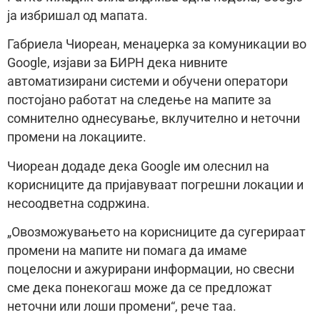
ја избришал од мапата.
Габриела Чиореан, менаџерка за комуникации во
Google, изјави за БИРН дека нивните
автоматизирани системи и обучени оператори
постојано работат на следење на мапите за
сомнително однесување, вклучително и неточни
промени на локациите.
Чиореан додаде дека Google им олеснил на
корисниците да пријавуваат погрешни локации и
несоодветна содржина.
„Овозможувањето на корисниците да сугерираат
промени на мапите ни помага да имаме
поцелосни и ажурирани информации, но свесни
сме дека понекогаш може да се предложат
неточни или лоши промени“, рече таа.