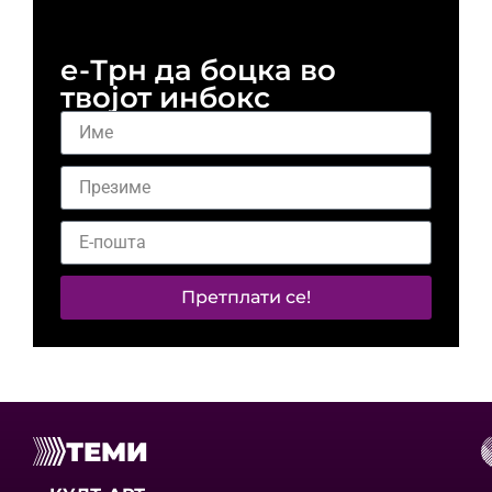
е-Трн да боцка во
твојот инбокс
Претплати се!
ТЕМИ