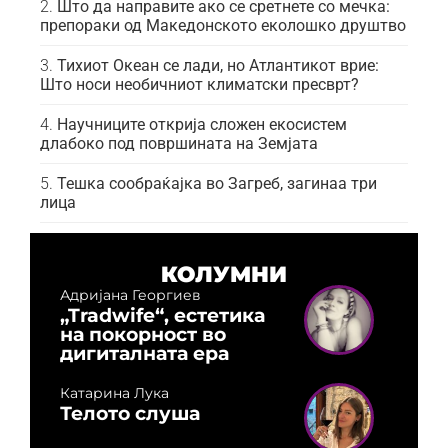
Што да направите ако се сретнете со мечка:
препораки од Македонското еколошко друштво
Тихиот Океан се лади, но Атлантикот врие:
Што носи необичниот климатски пресврт?
Научниците открија сложен екосистем
длабоко под површината на Земјата
Тешка сообраќајка во Загреб, загинаа три
лица
КОЛУМНИ
Адријана Георгиев
„Tradwife“, естетика
на покорност во
дигиталната ера
Катарина Лука
Телото слуша