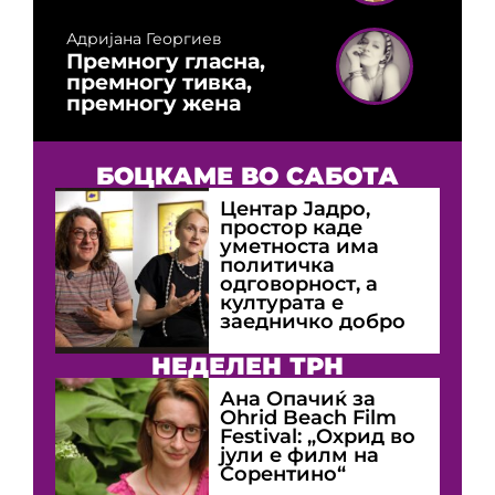
Адријана Георгиев
Премногу гласна,
премногу тивка,
премногу жена
БОЦКАМЕ ВО САБОТА
Центар Јадро,
простор каде
уметноста има
политичка
одговорност, а
културата е
заедничко добро
НЕДЕЛЕН ТРН
Ана Опачиќ за
Оhrid Beach Film
Festival: „Охрид во
јули е филм на
Сорентино“