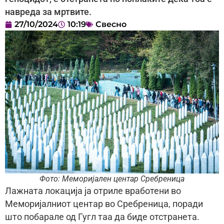
навреда за мртвите.
27/10/2024
10:19
Свесно
Фото: Меморијален центар Сребреница
Лажната локација ја отриле вработени во
Меморијалниот центар во Сребреница, поради
што побарале од Гугл таа да биде отстранета.