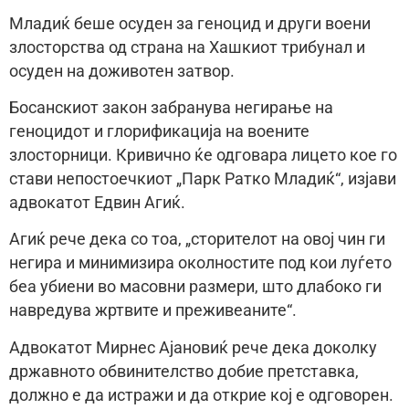
Младиќ беше осуден за геноцид и други воени
злосторства од страна на Хашкиот трибунал и
осуден на доживотен затвор.
Босанскиот закон забранува негирање на
геноцидот и глорификација на воените
злосторници. Кривично ќе одговара лицето кое го
стави непостоечкиот „Парк Ратко Младиќ“, изјави
адвокатот Едвин Агиќ.
Агиќ рече дека со тоа, „сторителот на овој чин ги
негира и минимизира околностите под кои луѓето
беа убиени во масовни размери, што длабоко ги
навредува жртвите и преживеаните“.
Адвокатот Мирнес Ајановиќ рече дека доколку
државното обвинителство добие претставка,
должно е да истражи и да открие кој е одговорен.