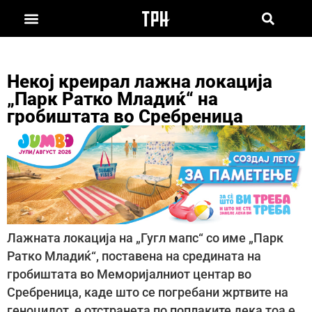
Некој креирал лажна локација
„Парк Ратко Младиќ“ на
гробиштата во Сребреница
Лажната локација на „Гугл мапс“ со име „Парк
Ратко Младиќ“, поставена на средината на
гробиштата во Меморијалниот центар во
Сребреница, каде што се погребани жртвите на
геноцидот, е отстранета по поплаките дека тоа е