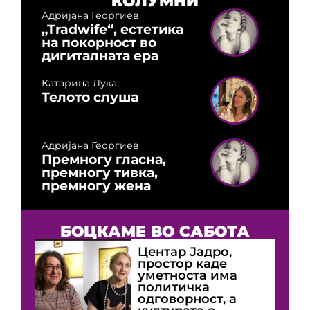
КОЛУМНИ
Адријана Георгиев
„Tradwife“, естетика
на покорност во
дигиталната ера
Катарина Лука
Телото слуша
Адријана Георгиев
Премногу гласна,
премногу тивка,
премногу жена
БОЦКАМЕ ВО САБОТА
Центар Јадро,
простор каде
уметноста има
политичка
одговорност, а