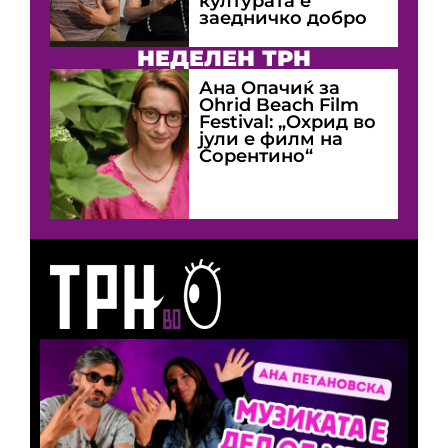
културата е
заедничко добро
НЕДЕЛЕН ТРН
Ана Опачиќ за
Оhrid Beach Film
Festival: „Охрид во
јули е филм на
Сорентино“