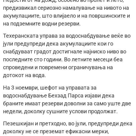
Недостигот на дожд, особено во пролет и лето,
предизвикал сериозно намалување на нивото на
акумулациите, што влијаело и на површинските и
на подземните водни резерви.
Техеранската управа за водоснабдување веќе во
јули предупреди дека акумулациите кои го
снабдуваат градот достигнале најниско ниво во
последните сто години. Во летните месеци беа
спроведени и повремени ограничувања на
дотокот на вода.
На 3 ноември, шефот на управата за
водоснабдување Бехзад Парса изјави дека
браните имаат резерви доволни за само уште две
недели, доколку сушните услови продолжат.
Пезешкијан и претходно, во јули, предупреди дека
доколку не се преземат ефикасни мерки,