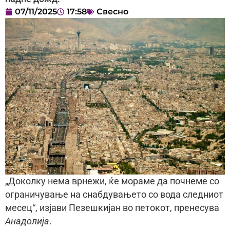
07/11/2025
17:58
Свесно
„Доколку нема врнежи, ќе мораме да почнеме со
ограничување на снабдувањето со вода следниот
месец“, изјави Пезешкијан во петокот, пренесува
Анадолија
.