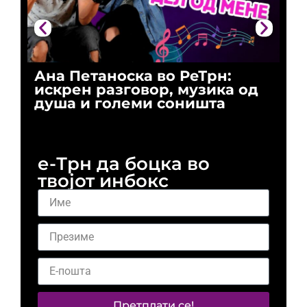
Ана Петаноска во РеТрн:
Ри
искрен разговор, музика од
го
душа и големи соништа
За
и 
е-Трн да боцка во
твојот инбокс
Претплати се!