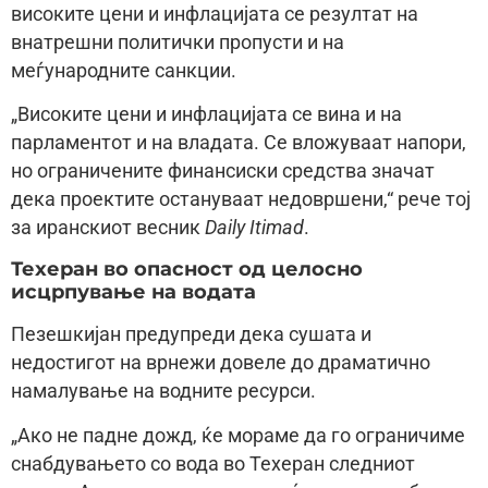
високите цени и инфлацијата се резултат на
внатрешни политички пропусти и на
меѓународните санкции.
„Високите цени и инфлацијата се вина и на
парламентот и на владата. Се вложуваат напори,
но ограничените финансиски средства значат
дека проектите остануваат недовршени,“ рече тој
за иранскиот весник
Daily Itimad
.
Техеран во опасност од целосно
исцрпување на водата
Пезешкијан предупреди дека сушата и
недостигот на врнежи довеле до драматично
намалување на водните ресурси.
„Ако не падне дожд, ќе мораме да го ограничиме
снабдувањето со вода во Техеран следниот