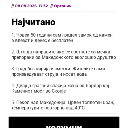
//
08.08.2026
17:32
//
Органик
Најчитано
Човек 50 години сам градел замок од камен,
а влезот и денес е бесплатен
Што да направите ако се сретнете со мечка:
препораки од Македонското еколошко друштво
Град без кирија и сметки: Жителите сами
произведуваат струја и носат вода
Двајца граѓани спасија жена од Вардар кај
Камениот мост во Скопје
Пекол над Македонија: Црвен топлотен бран,
температурите повторно над 40°C