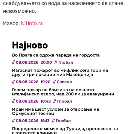
снабдувањето со вода за населението ќе стане
невозможно.
Извор:
N1info.rs
Најново
Во Прага се одржа парада на гордоста
//
08.08.2026
20:00
//
Глобал
Изгаснат пожарот во Чифлик сега гори на
други три локации низ Македонија
//
08.08.2026
19:20
//
Свесно
Голем пожар во близина на познато
италијанско езеро, над 200 лица евакуирани
//
08.08.2026
18:43
//
Глобал
Иран има шест услови за отворање на
Ормускиот теснец
//
08.08.2026
18:13
//
Глобал
Повреденото момче од Турција, пренесено на
скопските клиники