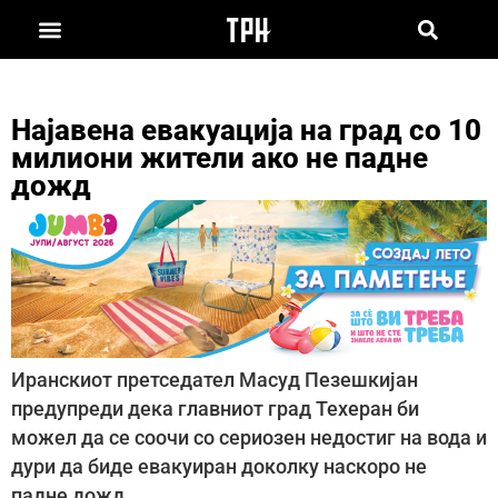
Најавена евакуација на град со 10
милиони жители ако не падне
дожд
Иранскиот претседател Масуд Пезешкијан
предупреди дека главниот град Техеран би
можел да се соочи со сериозен недостиг на вода и
дури да биде евакуиран доколку наскоро не
падне дожд.