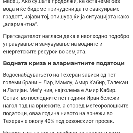
месец. Ако сушата продолжи, ќе останеме без
вода и ќе бидеме принудени да го евакуираме
градот“, изјави тој, опишувајќи ја ситуацијата како
„алармантна“.
Претседателот нагласи дека е неопходно подобро
управување и зачувување на водните и
енергетските ресурси во земјата.
Водната криза и алармантните податоци
Водоснабдувањето на Техеран зависи од пет
големи брани – Лар, Мамлу, Амир Кабир, Талекан
и Латијан. Меѓу нив, најголема е Амир Кабир.
Сепак, во последните пет години Иран бележи
нагол пад на врнежите, а според метеоролошките
податоци, оваа година нивото на врнежи во
Техеран е околу 40% под сезонскиот просек.