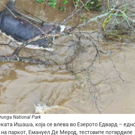
runga National Park
ката Ишаша, која се влева во Езерото Едвард – едн
 на паркот, Емануел Де Мерод, тестовите потврдиле