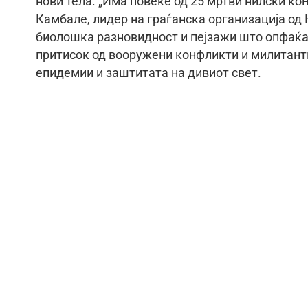
нови тела. „Има повеќе од 25 мртви нилски ко
Камбале, лидер на граѓанска организација од
биолошка разновидност и пејзажи што опфаќаат
притисок од вооружени конфликти и милитантн
епидемии и заштитата на дивиот свет.