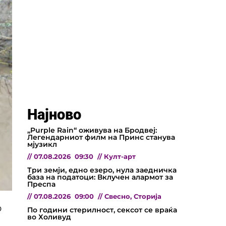
Најново
„Purple Rain“ оживува на Бродвеј:
Легендарниот филм на Принс станува
мјузикл
//
07.08.2026
09:30
//
Култ-арт
Три земји, едно езеро, нула заедничка
база на податоци: Вклучен алармот за
Преспа
//
07.08.2026
09:00
//
Свесно
,
Сторија
о
По години стерилност, сексот се враќа
во Холивуд