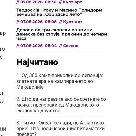
//
07.08.2026
08:30
//
Култ-арт
Теодосија Нтоку и Масимо Полидори
вечерва на „Охридско лето“
//
07.08.2026
08:08
//
Култ-арт
Делови од три скопски општини
дар
денеска без струја, прекини до четири
часа
//
07.08.2026
08:04
//
Свесно
то
де
Најчитано
Од 300 камп-приколки до депонија:
златната ера на кампирањето во
Македонија
кт
Што да направите ако се сретнете со
ва
мечка: препораки од Македонското
еколошко друштво
Тихиот Океан се лади, но Атлантикот
врие: Што носи необичниот климатски
ани
пресврт?