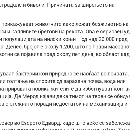
 страдале и биволи. Причината за ширењето на
ги прикажуваат животните како лежат безживотно на
нки и калливите брегови на реката. Ова е сериозен у
ови популацијата на нилски коњи – од над 20.000 пред
а. Денес, бројот е околу 1.200, што го прави масовно
тни се појавиле пред околу пет дена, во област ка
уваат бактерии кои природно се наоѓаат во почвата.
и голтање на спорите од заразена почва, вода или
 на природата повика жителите да избегнуваат конта
ација. Де Мерод изјави дека тимот на терен се обиду
тоа е отежнато поради недостаток на механизација и
евер во Езерото Едвард, каде што веќе се забележ