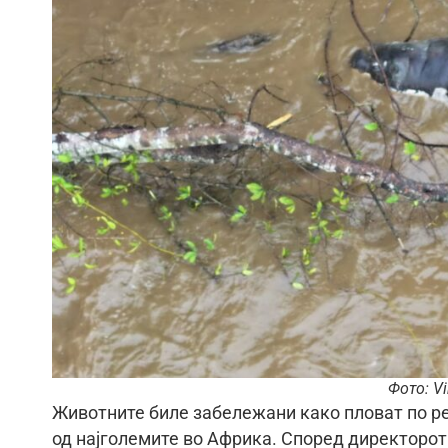
Фото: Vi
Животните биле забележани како пловат по ре
од најголемите во Африка. Според директорот