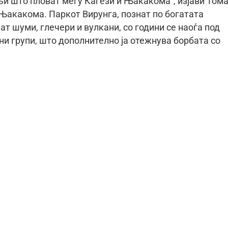
њи што пловат меѓу Кагези и Њакакома“, изјави Том
 Њакакома. Паркот Вирунга, познат по богатата
 шуми, глечери и вулкани, со години се наоѓа под
и групи, што дополнително ја отежнува борбата со