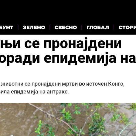
БУНТ
ЗЕЛЕНО
СВЕСНО
ГЛОБАЛ
СТОР
оњи се пронајдени
поради епидемија н
 животни се пронајдени мртви во источен Конго,
вила епидемија на антракс.