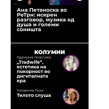
Ана Петаноска во
Ристо 
РеТрн: искрен
(Арханг
разговор, музика од
години
душа и големи
студио:
соништа
музика,
оловни
КОЛУМНИ
Адријана Георгиев
„Tradwife“,
естетика на
покорност во
дигиталната
ера
Катарина Лука
Телото слуша