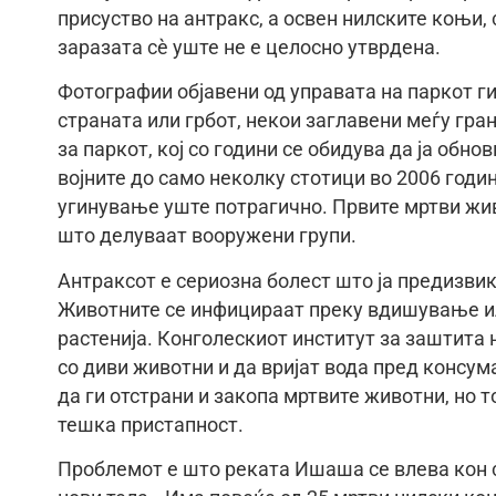
присуство на антракс, а освен нилските коњи,
заразата сè уште не е целосно утврдена.
Фотографии објавени од управата на паркот 
страната или грбот, некои заглавени меѓу гра
за паркот, кој со години се обидува да ја обн
војните до само неколку стотици во 2006 годин
угинување уште потрагично. Првите мртви живо
што делуваат вооружени групи.
Антраксот е сериозна болест што ја предизвик
Животните се инфицираат преку вдишување ил
растенија. Конголескиот институт за заштита
со диви животни и да вријат вода пред консум
да ги отстрани и закопа мртвите животни, но 
тешка пристапност.
Проблемот е што реката Ишаша се влева кон с