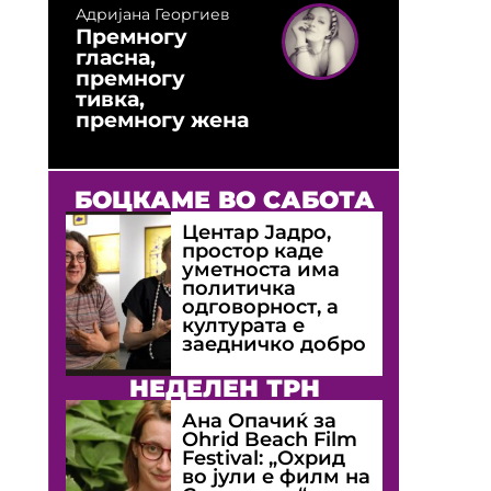
Адријана Георгиев
Премногу
гласна,
премногу
тивка,
премногу жена
БОЦКАМЕ ВО САБОТА
Центар Јадро,
простор каде
уметноста има
политичка
одговорност, а
културата е
заедничко добро
НЕДЕЛЕН ТРН
Ана Опачиќ за
Оhrid Beach Film
Festival: „Охрид
во јули е филм на