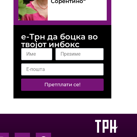
Сорентино“
е-Трн да боцка во
твојот инбокс
Претплати се!