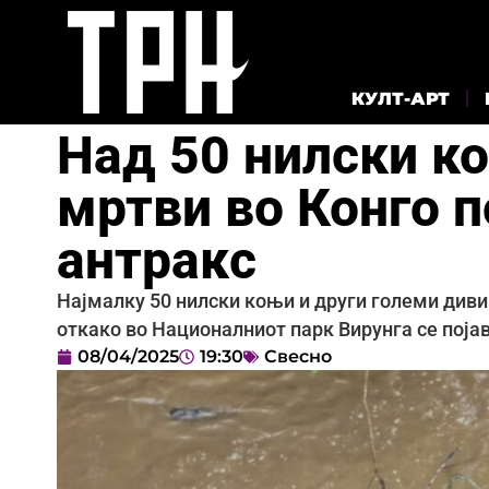
КУЛТ-АРТ
Над 50 нилски к
мртви во Конго 
антракс
Најмалку 50 нилски коњи и други големи диви
откако во Националниот парк Вирунга се поја
08/04/2025
19:30
Свесно