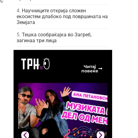
ас
Научниците открија сложен
екосистем длабоко под површината на
Земјата
Тешка сообраќајка во Загреб,
загинаа три лица
Читај
повеќе