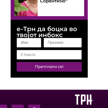
Сорентино“
е-Трн да боцка во
твојот инбокс
Претплати се!