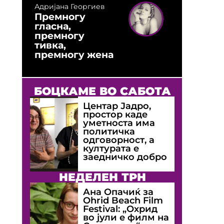
Адријана Георгиев
Премногу
гласна,
премногу
тивка,
премногу жена
БОЦКАМЕ ВО САБОТА
Центар Јадро,
простор каде
уметноста има
политичка
одговорност, а
културата е
заедничко добро
НЕДЕЛЕН ТРН
Ана Опачиќ за
Оhrid Beach Film
Festival: „Охрид
во јули е филм на