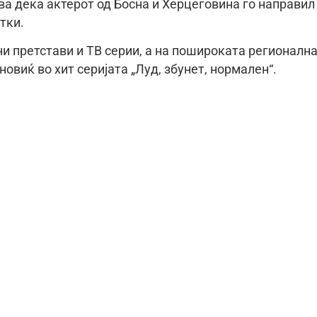
ва дека актерот од Босна и Херцеговина го направил
тки.
ни претстави и ТВ серии, а на пошироката регионалн
овиќ во хит серијата „Луд, збунет, нормален“.