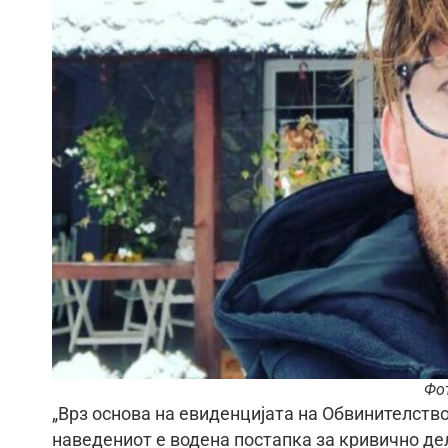
Фо
„Врз основа на евиденцијата на Обвинителств
наведениот е водена постапка за кривично де