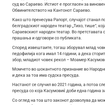
суд во Сараево. Истиот е прогласен за виновен
Обвинителството на Кантонот Сараево.
Како што пренесува Рапорт, случајот станал п
белградскиот народен театар „Тихо, тише“, ко
Сараевскиот народен театар. Во претставата 
прашања и одговори со публиката.
Според извештаите, тогаш зборувал млад чове
педофилија кога имал 14 години, а дека стори
збор, младиот човек рекол – Моамер Касумови
Момчето во шокантното признание во Народнио
и дека за тоа има судска пресуда.
Настанот се случил во 2021 година, а потоа сл
пресуда со која Касумовиќ доби една година з
Со оглед на тоа што законот дозволува да може