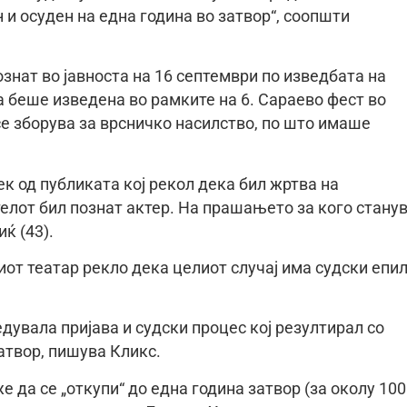
 и осуден на една година во затвор“, соопшти
ознат во јавноста на 16 септември по изведбата на
ја беше изведена во рамките на 6. Сараево фест во
се зборува за врсничко насилство, по што имаше
к од публиката кој рекол дека бил жртва на
телот бил познат актер. На прашањето за кого стану
ќ (43).
т театар рекло дека целиот случај има судски епи
едувала пријава и судски процес кој резултирал со
атвор, пишува Кликс.
 да се „откупи“ до една година затвор (за околу 100