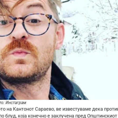
то: Инстаграм
ото на Кантонот Сараево, ве известуваме дека проти
ло блуд, која конечно е заклучена пред Општинскиот