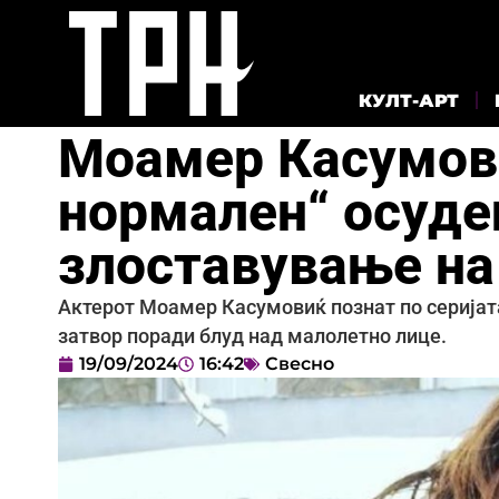
КУЛТ-АРТ
Моамер Касумови
нормален“ осуде
злоставување на
Актерот Моамер Касумовиќ познат по серијата
затвор поради блуд над малолетно лице.
19/09/2024
16:42
Свесно