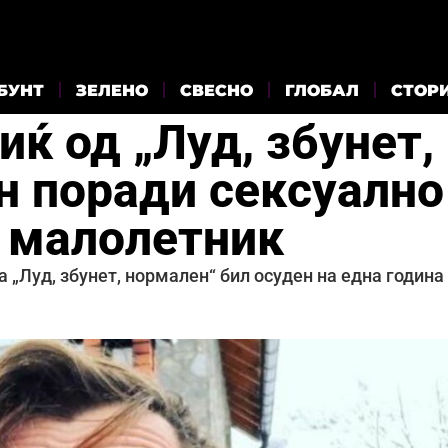
БУНТ
ЗЕЛЕНО
СВЕСНО
ГЛОБАЛ
СТОР
ќ од „Луд, збунет,
н поради сексуално
 малолетник
 „Луд, збунет, нормален“ бил осуден на една година