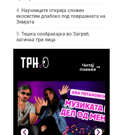
Научниците открија сложен
екосистем длабоко под површината на
а
Земјата
Тешка сообраќајка во Загреб,
загинаа три лица
Читај
повеќе