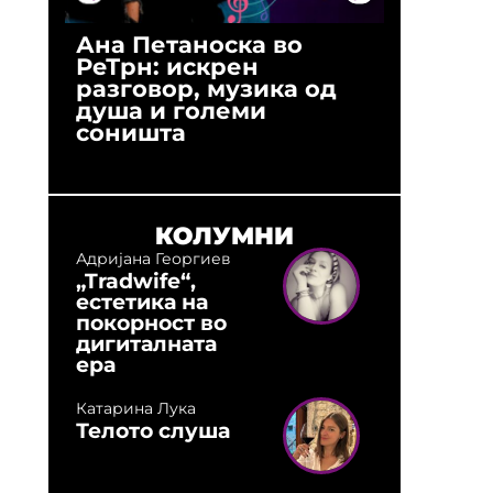
Ана Петаноска во
Ристо 
РеТрн: искрен
(Арханг
разговор, музика од
години
душа и големи
студио:
соништа
музика,
оловни
КОЛУМНИ
Адријана Георгиев
„Tradwife“,
естетика на
покорност во
дигиталната
ера
Катарина Лука
Телото слуша