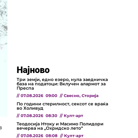
Најново
Три земји, едно езеро, нула заедничка
база на податоци: Вклучен алармот за
Преспа
//
07.08.2026
09:00
//
Свесно
,
Сторија
По години стерилност, сексот се враќа
во Холивуд
//
07.08.2026
08:30
//
Култ-арт
Теодосија Нтоку и Масимо Полидори
в
вечерва на „Охридско лето“
//
07.08.2026
08:08
//
Култ-арт