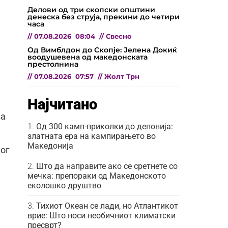
Делови од три скопски општини
денеска без струја, прекини до четири
часа
//
07.08.2026
08:04
//
Свесно
Од Вимблдон до Скопје: Јелена Докиќ
воодушевена од македонската
престолнина
//
07.08.2026
07:57
//
Жолт Трн
Најчитано
ва
Од 300 камп-приколки до депонија:
златната ера на кампирањето во
Македонија
лог
Што да направите ако се сретнете со
мечка: препораки од Македонското
еколошко друштво
Тихиот Океан се лади, но Атлантикот
врие: Што носи необичниот климатски
пресврт?