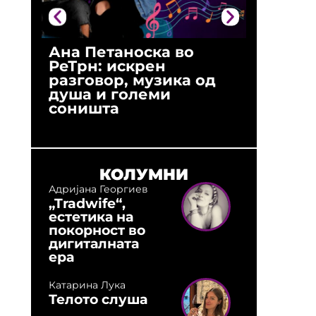
Ана Петаноска во
Ристо 
РеТрн: искрен
(Арханг
разговор, музика од
години
душа и големи
студио:
соништа
музика,
оловни
КОЛУМНИ
Адријана Георгиев
„Tradwife“,
естетика на
покорност во
дигиталната
ера
Катарина Лука
Телото слуша