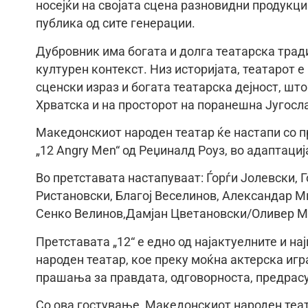
носејќи на својата сцена разновидни продукц
публика од сите генерации.
Дубровник има богата и долга театарска тради
културен контекст. Низ историјата, театарот 
сценски израз и богата театарска дејност, шт
Хрватска и на просторот на поранешна Југосла
Македонскиот народен театар ќе настапи со пр
„12 Angry Men“ од Реџиналд Роуз, во адаптаци
Во претставата настапуваат: Ѓорѓи Јолевски, 
Ристановски, Благој Веселинов, Александар М
Сенко Велинов,Дамјан Цветановски/Оливер М
Претставата „12“ е едно од најактуелните и 
народен театар, кое преку моќна актерска игр
прашања за правдата, одговорноста, предрасу
Со ова гостување, Македонскиот народен теа