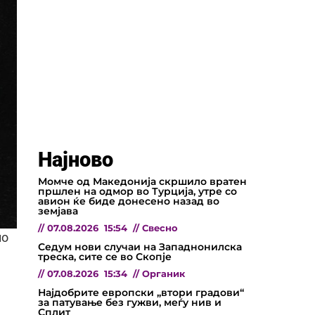
Најново
Момче од Македонија скршило вратен
пршлен на одмор во Турција, утре со
авион ќе биде донесено назад во
земјава
//
07.08.2026
15:54
//
Свесно
но
Седум нови случаи на Западнонилска
треска, сите се во Скопје
//
07.08.2026
15:34
//
Органик
Најдобрите европски „втори градови“
за патување без гужви, меѓу нив и
Сплит