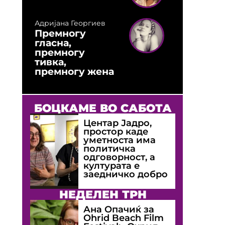
Адријана Георгиев
Премногу
гласна,
премногу
тивка,
премногу жена
БОЦКАМЕ ВО САБОТА
Центар Јадро,
простор каде
уметноста има
политичка
одговорност, а
културата е
заедничко добро
НЕДЕЛЕН ТРН
Ана Опачиќ за
Оhrid Beach Film