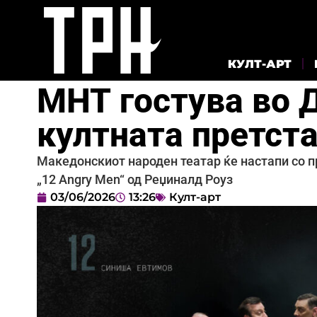
КУЛТ-АРТ
МНТ гостува во 
култната претста
Македонскиот народен театар ќе настапи со пр
„12 Angry Men“ од Реџиналд Роуз
03/06/2026
13:26
Култ-арт