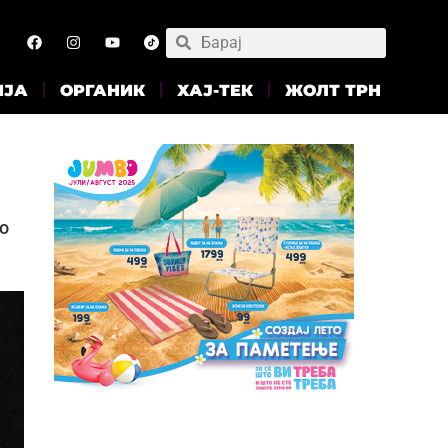
ИЈА
ОРГАНИК
ХАЈ-ТЕК
ЖОЛТ ТРН
ло