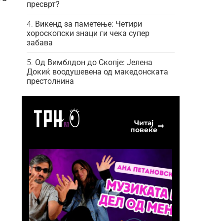
пресврт?
Викенд за паметење: Четири
хороскопски знаци ги чека супер
забава
Од Вимблдон до Скопје: Јелена
Докиќ воодушевена од македонската
престолнина
Читај
повеќе