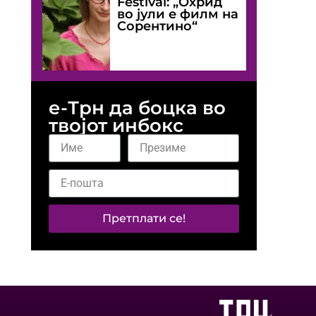
Festival: „Охрид
во јули е филм на
Сорентино“
е-Трн да боцка во
твојот инбокс
Претплати се!