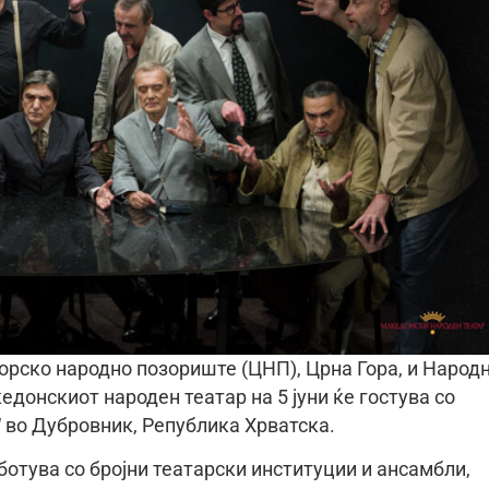
рско народно позориште (ЦНП), Црна Гора, и Народ
донскиот народен театар на 5 јуни ќе гостува со
 во Дубровник, Република Хрватска.
тува со бројни театарски институции и ансамбли,