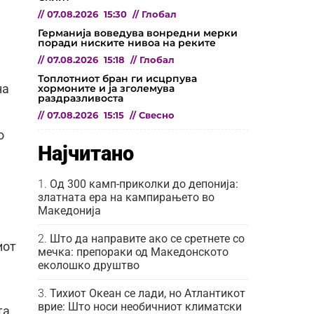
//
07.08.2026
15:30
//
Глобал
Германија воведува вонредни мерки
поради ниските нивоа на реките
//
07.08.2026
15:18
//
Глобал
Топлотниот бран ги исцрпува
хормоните и ја зголемува
на
раздразливоста
//
07.08.2026
15:15
//
Свесно
о
Најчитано
Од 300 камп-приколки до депонија:
златната ера на кампирањето во
Македонија
Што да направите ако се сретнете со
иот
мечка: препораки од Македонското
еколошко друштво
Тихиот Океан се лади, но Атлантикот
врие: Што носи необичниот климатски
та