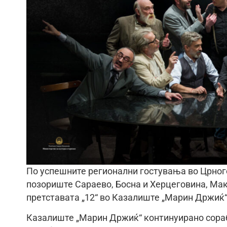
По успешните регионални гостувања во Црного
позориште Сараево, Босна и Херцеговина, Маке
претставата „12“ во Казалиште „Марин Држиќ“
Казалиште „Марин Држиќ“ континуирано сорабо