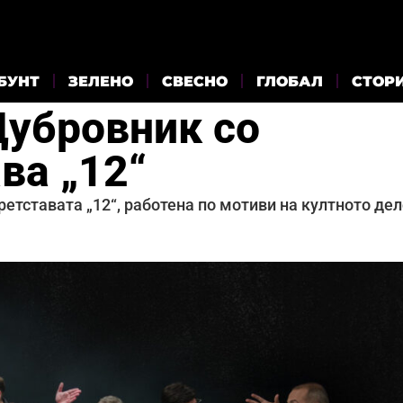
БУНТ
ЗЕЛЕНО
СВЕСНО
ГЛОБАЛ
СТОР
Дубровник со
ва „12“
етставата „12“, работена по мотиви на култното де