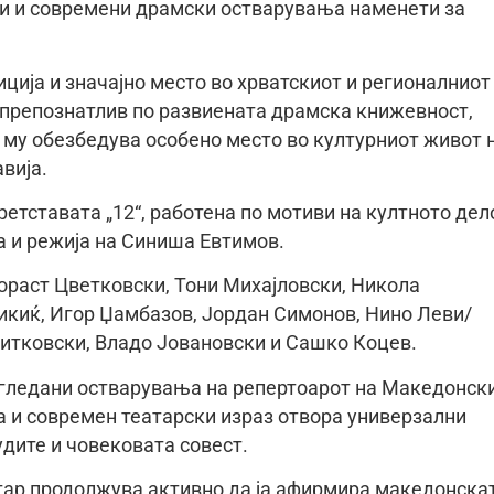
ии и современи драмски остварувања наменети за
ција и значајно место во хрватскиот и регионалниот
е препознатлив по развиената драмска книжевност,
о му обезбедува особено место во културниот живот 
вија.
етставата „12“, работена по мотиви на култното дел
ја и режија на Синиша Евтимов.
Гораст Цветковски, Тони Михајловски, Никола
икиќ, Игор Џамбазов, Јордан Симонов, Нино Леви/
итковски, Владо Јовановски и Сашко Коцев.
најгледани остварувања на репертоарот на Македонск
а и современ театарски израз отвора универзални
дите и човековата совест.
тар продолжува активно да ја афирмира македонска