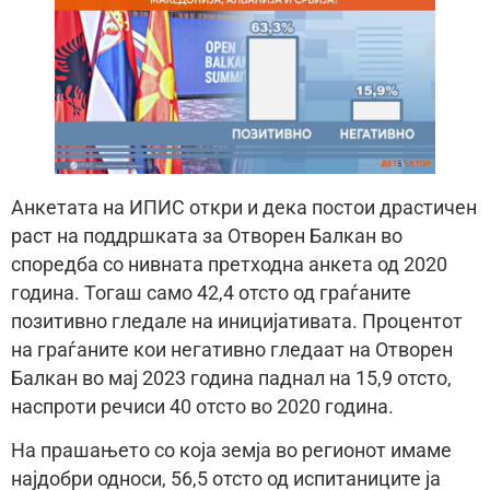
Анкетата на ИПИС откри и дека постои драстичен
раст на поддршката за Отворен Балкан во
споредба со нивната претходна анкета од 2020
година. Тогаш само 42,4 отсто од граѓаните
позитивно гледале на иницијативата. Процентот
на граѓаните кои негативно гледаат на Отворен
Балкан во мај 2023 година паднал на 15,9 отсто,
наспроти речиси 40 отсто во 2020 година.
На прашањето со која земја во регионот имаме
најдобри односи, 56,5 отсто од испитаниците ја