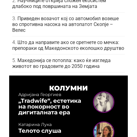
Научниците открија сложен екосистем
длабоко под површината на Земјата
Приведен возачот кој со автомобил возеше
во спротивна насока на автопатот Скопје –
Велес
Што да направите ако се сретнете со мечка:
препораки од Македонското еколошко друштво
Македонија се потопла: како ќе изгледа
животот во градовите до 2050 година
КОЛУМНИ
Адријана Георгиев
„Tradwife“, естетика
на покорност во
дигиталната ера
Катарина Лука
Телото слуша