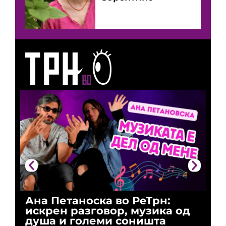
Ана Петаноска во РеТрн:
Ри
искрен разговор, музика од
го
душа и големи соништа
За