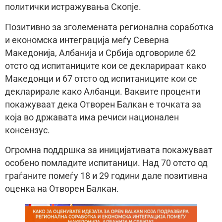
политички истражувања Скопје.
Позитивно за зголемената регионална соработка
и економска интеграција меѓу Северна
Македонија, Албанија и Србија одговориле 62
отсто од испитаниците кои се декларираат како
Македонци и 67 отсто од испитаниците кои се
декларирале како Албанци. Ваквите проценти
покажуваат дека Отворен Балкан е точката за
која во државата има речиси национален
консензус.
Огромна поддршка за иницијативата покажуваат
особено помладите испитаници. Над 70 отсто од
граѓаните помеѓу 18 и 29 години дале позитивна
оценка на Отворен Балкан.