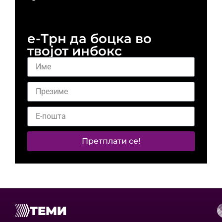
и 
е-Трн да боцка во
твојот инбокс
Претплати се!
ТЕМИ