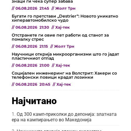
знаци ги чека супер забава
//
06.08.2026
21:45
//
Жолт Трн
Бугати го претстави „Destrier“: Новото уникатно
хиперавтомобилско чудо
//
06.08.2026
21:30
//
Хај-тек
Отстранете ги овие пет работи од станот за
помалку стрес
//
06.08.2026
21:15
//
Жолт Трн
Научници открија микроорганизми што го јадат
пластичниот отпад
//
06.08.2026
21:00
//
Хај-тек
Социјален инженеринг на Волстрит: Хакери со
телефонски повици крадат лозинки
//
06.08.2026
20:45
//
Хај-тек
Најчитано
Од 300 камп-приколки до депонија: златната
ера на кампирањето во Македонија