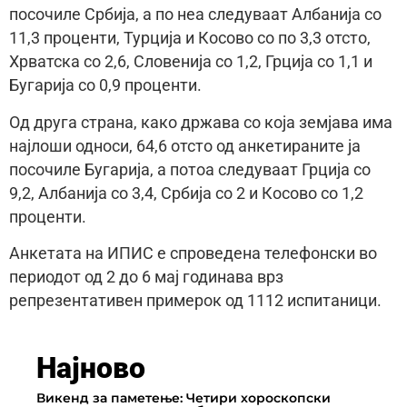
посочиле Србија, а по неа следуваат Албанија со
11,3 проценти, Турција и Косово со по 3,3 отсто,
Хрватска со 2,6, Словенија со 1,2, Грција со 1,1 и
Бугарија со 0,9 проценти.
Од друга страна, како држава со која земјава има
најлоши односи, 64,6 отсто од анкетираните ја
посочиле Бугарија, а потоа следуваат Грција со
9,2, Албанија со 3,4, Србија со 2 и Косово со 1,2
проценти.
Анкетата на ИПИС е спроведена телефонски во
периодот од 2 до 6 мај годинава врз
репрезентативен примерок од 1112 испитаници.
Најново
Викенд за паметење: Четири хороскопски