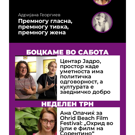
Адријана Георгиев
Премногу гласна,
премногу тивка,
премногу жена
БОЦКАМЕ ВО САБОТА
Центар Јадро,
простор каде
уметноста има
политичка
одговорност, а
културата е
заедничко добро
НЕДЕЛЕН ТРН
Ана Опачиќ за
Оhrid Beach Film
Festival: „Охрид во
јули е филм на
Сорентино“