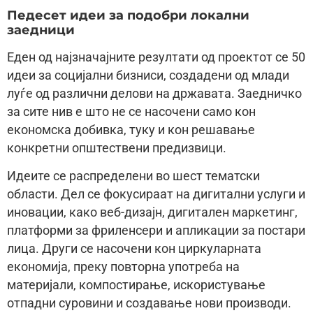
Педесет идеи за подобри локални
заедници
Еден од најзначајните резултати од проектот се 50
идеи за социјални бизниси, создадени од млади
луѓе од различни делови на државата. Заедничко
за сите нив е што не се насочени само кон
економска добивка, туку и кон решавање
конкретни општествени предизвици.
Идеите се распределени во шест тематски
области. Дел се фокусираат на дигитални услуги и
иновации, како веб-дизајн, дигитален маркетинг,
платформи за фриленсери и апликации за постари
лица. Други се насочени кон циркуларната
економија, преку повторна употреба на
материјали, компостирање, искористување
отпадни суровини и создавање нови производи.