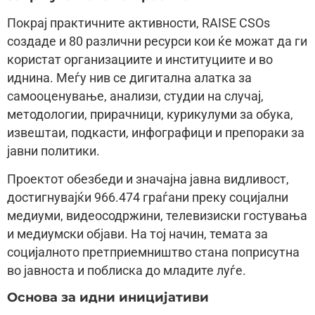
Покрај практичните активности, RAISE CSOs
создаде и 80 различни ресурси кои ќе можат да ги
користат организациите и институциите и во
иднина. Меѓу нив се дигитална алатка за
самооценување, анализи, студии на случај,
методологии, прирачници, курикулуми за обука,
извештаи, подкасти, инфографици и препораки за
јавни политики.
Проектот обезбеди и значајна јавна видливост,
достигнувајќи 966.474 граѓани преку социјални
медиуми, видеосодржини, телевизиски гостувања
и медиумски објави. На тој начин, темата за
социјалното претприемништво стана поприсутна
во јавноста и поблиска до младите луѓе.
Основа за идни иницијативи