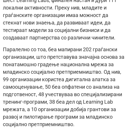
шест Learning Labs, финален настан и дури 111
локални активности. Преку нив, младите и
граѓанските организации имаа можност да
стекнат нови знаења, да развиваат идеи, да
тестираат модели за социјални бизниси и да
создаваат партнерства со различни чинители.
Паралелно со тоа, беа мапирани 202 граѓански
организации, што претставува значајна основа за
понатамошно градење национална мрежа за
младинско социјално претприемништво. Од нив,
99 организации користеа дигитална алатка за
самооценување, 50 беа опфатени со анализа на
подготвеност, 48 учествуваа во специјализирани
тренинг-програми, 38 беа дел од Learning Lab
мрежата, а 10 организации добија грантови за
развој и пилотирање програми за младинско
социјално претприемништво.