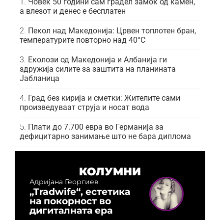
Човек 50 години сам градел замок од камен,
а влезот и денес е бесплатен
Пекол над Македонија: Црвен топлотен бран,
температурите повторно над 40°C
Еколози од Македонија и Албанија ги
здружија силите за заштита на планината
Јабланица
Град без кирија и сметки: Жителите сами
произведуваат струја и носат вода
Плати до 7.700 евра во Германија за
дефицитарно занимање што не бара диплома
КОЛУМНИ
Адријана Георгиев
„Tradwife“, естетика
на покорност во
дигиталната ера