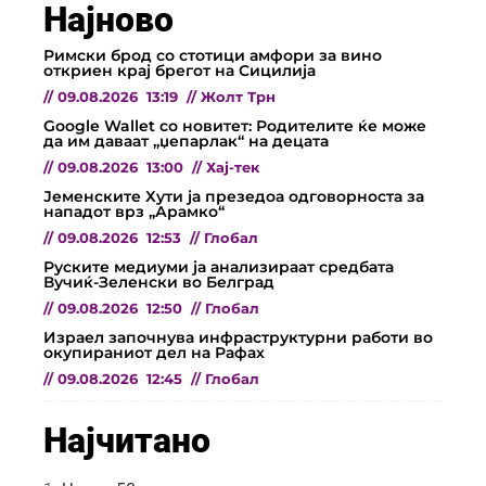
Најново
Римски брод со стотици амфори за вино
откриен крај брегот на Сицилија
//
09.08.2026
13:19
//
Жолт Трн
Google Wallet со новитет: Родителите ќе може
да им даваат „џепарлак“ на децата
//
09.08.2026
13:00
//
Хај-тек
Јеменските Хути ја презедоа одговорноста за
нападот врз „Арамко“
//
09.08.2026
12:53
//
Глобал
Руските медиуми ја анализираат средбата
Вучиќ-Зеленски во Белград
//
09.08.2026
12:50
//
Глобал
Израел започнува инфраструктурни работи во
окупираниот дел на Рафах
//
09.08.2026
12:45
//
Глобал
Најчитано