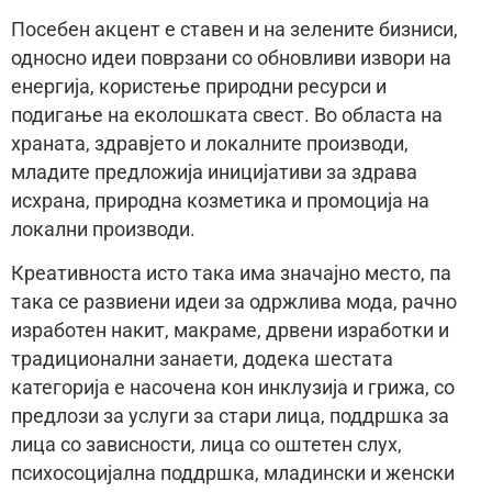
Посебен акцент е ставен и на зелените бизниси,
односно идеи поврзани со обновливи извори на
енергија, користење природни ресурси и
подигање на еколошката свест. Во областа на
храната, здравјето и локалните производи,
младите предложија иницијативи за здрава
исхрана, природна козметика и промоција на
локални производи.
Креативноста исто така има значајно место, па
така се развиени идеи за одржлива мода, рачно
изработен накит, макраме, дрвени изработки и
традиционални занаети, додека шестата
категорија е насочена кон инклузија и грижа, со
предлози за услуги за стари лица, поддршка за
лица со зависности, лица со оштетен слух,
психосоцијална поддршка, младински и женски