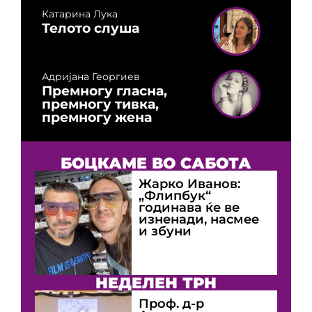
Катарина Лука
Телото слуша
Адријана Георгиев
Премногу гласна,
премногу тивка,
премногу жена
БОЦКАМЕ ВО САБОТА
Жарко Иванов:
„Флипбук“
годинава ќе ве
изненади, насмее
и збуни
НЕДЕЛЕН ТРН
Проф. д-р