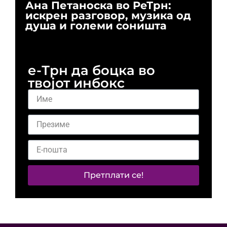
Ана Петаноска во РеТрн:
Ри
искрен разговор, музика од
го
душа и големи соништа
За
и 
е-Трн да боцка во
твојот инбокс
Претплати се!