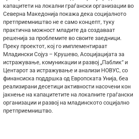
капацитети на локални граѓански организации во
Северна Македонија покажа дека социјалното
претприемништво не е само концепт, туку
практична можност младите да создаваат
решенија за проблемите во своите заедници.
Преку проектот, кој го имплементираат
Младински Сојуз – Крушево, Асоцијацијата за
истражување, комуникации и развој „Паблик“ и
Центарот за истражување и анализи НОВУС, со
финансиска поддршка од Европската Унија, беа
реализирани десетици активности насочени кон
јакнење на капацитетите на локалните граѓански
организации и развој на младинското социјално
претприемништво.