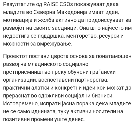
Резултатите од RAISE CSOs покажуваат дека
младите во Северна Македонија имаат идеи,
мотивација и желба активно да придонесуваат за
развојот на своите заедници. Она што најчесто им
недостига се поддршка, менторство, ресурси и
можности за вмрежување.
Проектот постави цврста основа за понатамошен
развој на младинското социјално
претприемништво преку обучени граѓански
организации, воспоставени партнерства,
практични алатки и конкретни идеи кои можат да
прераснат во одржливи социјални бизниси.
Истовремено, испрати јасна порака дека младите
не се само иднината, туку активни носители на
позитивни промени уште денес.