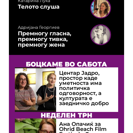
Катарина Лука
Телото слуша
Адријана Георгиев
Премногу гласна,
премногу тивка,
премногу жена
БОЦКАМЕ ВО САБОТА
Центар Јадро,
простор каде
уметноста има
политичка
одговорност, а
културата е
заедничко добро
НЕДЕЛЕН ТРН
Ана Опачиќ за
Оhrid Beach Film