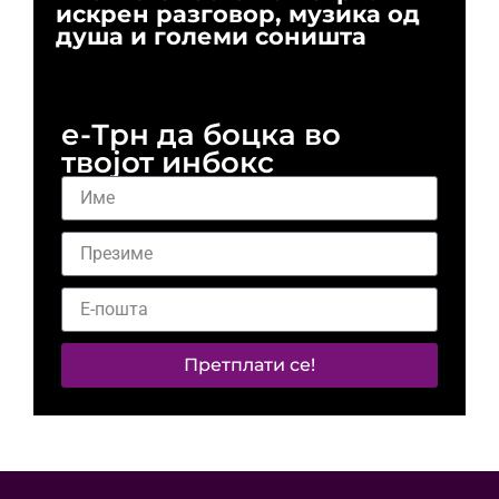
искрен разговор, музика од
го
душа и големи соништа
За
и 
е-Трн да боцка во
твојот инбокс
Претплати се!