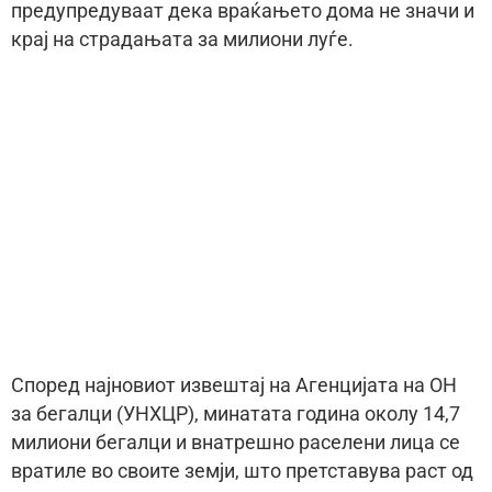
предупредуваат дека враќањето дома не значи и
крај на страдањата за милиони луѓе.
Според најновиот извештај на Агенцијата на ОН
за бегалци (УНХЦР), минатата година околу 14,7
милиони бегалци и внатрешно раселени лица се
вратиле во своите земји, што претставува раст од