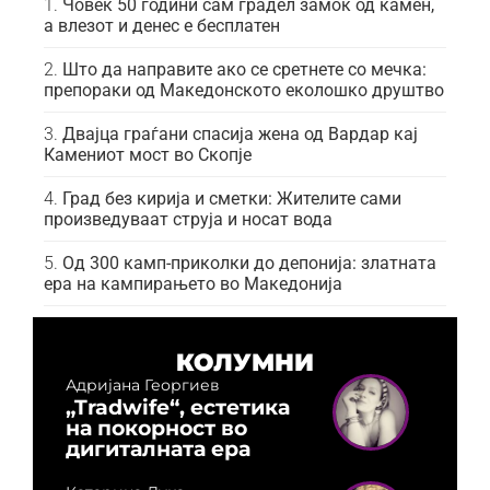
Човек 50 години сам градел замок од камен,
а влезот и денес е бесплатен
Што да направите ако се сретнете со мечка:
препораки од Македонското еколошко друштво
Двајца граѓани спасија жена од Вардар кај
Камениот мост во Скопје
Град без кирија и сметки: Жителите сами
произведуваат струја и носат вода
Од 300 камп-приколки до депонија: златната
ера на кампирањето во Македонија
КОЛУМНИ
Адријана Георгиев
„Tradwife“, естетика
на покорност во
дигиталната ера