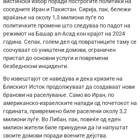
вистински избор поради построгите политики на
соседните Иран и Пакистан. Сирија, пак, бележи
враќање на околу 1,3 милиони луѓе по
политичките промени што следуваа по падот на
режимот на Башар ал-Асад кон крајот на 2024
година. Сепак, голем дел од повратниците таму се
соочуваат со уништени домови, ограничен
пристап до основни услуги и повремени
безбедносни инциденти.
Во извештајот се наведува и дека кризите на
Блискиот Исток продолжуваат да создаваат нови
бранови на раселување. Само во Иран, по
американско-израелските напади од почетокот на
годината, привремено биле раселени околу 3,2
милиони луѓе. Во Либан, пак, повеќе од еден
милион жители биле принудени да ги напуштат
своите домови поради воените дејства.