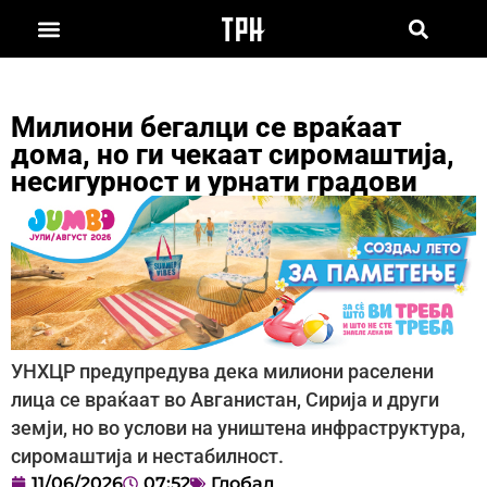
Милиони бегалци се враќаат
дома, но ги чекаат сиромаштија,
несигурност и урнати градови
УНХЦР предупредува дека милиони раселени
лица се враќаат во Авганистан, Сирија и други
земји, но во услови на уништена инфраструктура,
сиромаштија и нестабилност.
11/06/2026
07:52
Глобал