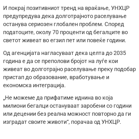
И покрај позитивниот тренд на враќање, УНХЦР
предупредува дека долготрајното раселување
останува сериозен глобален проблем. Според
податоците, околу 70 проценти од бегалците во
светот живеат во егзил пет или повеќе години.
Од агенцијата нагласуваат дека целта до 2035
година е да се преполови бројот на луѓе кои
живеат во долготрајно раселување преку подобар
пристап до образование, вработување и
економска интеграција.
„Не можеме да прифатиме иднина во која
милиони бегалци остануваат заробени со години
или децении без реална можност повторно да ги
изградат своите животи“, порачаа од УНХЦР.