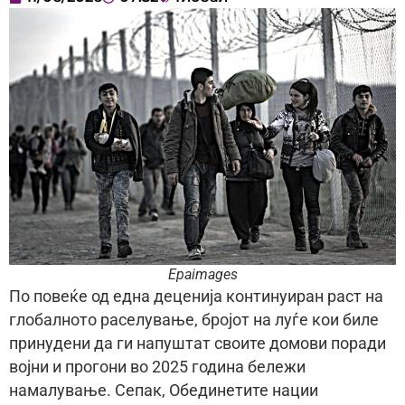
Epaimages
По повеќе од една деценија континуиран раст на
глобалното раселување, бројот на луѓе кои биле
принудени да ги напуштат своите домови поради
војни и прогони во 2025 година бележи
намалување. Сепак, Обединетите нации