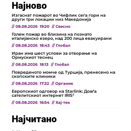
Најново
Изгаснат пожарот во Чифлик сега гори на
други три локации низ Македонија
//
08.08.2026
19:20
//
Свесно
Голем пожар во близина на познато
италијанско езеро, над 200 лица евакуирани
//
08.08.2026
18:43
//
Глобал
Иран има шест услови за отворање на
Ормускиот теснец
//
08.08.2026
18:13
//
Глобал
Повреденото момче од Турција, пренесено на
скопските клиники
//
08.08.2026
17:32
//
Органик
Европскиот одговор на Starlink: Доаѓа
сателитскиот интернет IRIS²
//
08.08.2026
16:54
//
Хај-тек
Најчитано