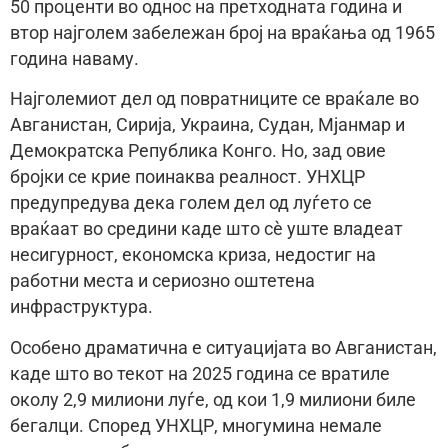
50 проценти во однос на претходната година и
втор најголем забележан број на враќања од 1965
година наваму.
Најголемиот дел од повратниците се враќале во
Авганистан, Сирија, Украина, Судан, Мјанмар и
Демократска Република Конго. Но, зад овие
бројки се крие поинаква реалност. УНХЦР
предупредува дека голем дел од луѓето се
враќаат во средини каде што сè уште владеат
несигурност, економска криза, недостиг на
работни места и сериозно оштетена
инфраструктура.
Особено драматична е ситуацијата во Авганистан,
каде што во текот на 2025 година се вратиле
околу 2,9 милиони луѓе, од кои 1,9 милиони биле
бегалци. Според УНХЦР, многумина немале