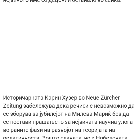
Историчарката Карин Хузер во Neue Zürcher
Zeitung забележува дека речиси е невозможно да
се зборува за јубилејот на Милева Мариќ без да
се постави прашањето за нејзината научна улога
во раните фази на развојот на теоријата на
релативноста. Зошто славата, но и Нобеловата