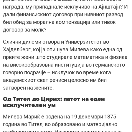
награда, му припаднале исклучиво на Ајнштајн? И
дали финансискиот договор при нивниот развод
бил обид за морална компензација или тивок
договор за молк?
Слични дилеми отвора и Универзитетот во
Хајделберг, кој ја опишува Милева како една од
првите жени што студирале математика и физика
на високообразовна институција во германското
говорно подрачје – исклучок во време кога
академскиот свет речиси целосно им бил
затворен на жените.
Од Тител до Цирих: патот на еден
исклучителен ум
Милева Мариќ е родена на 19 декември 1875
година во Тител, во образовано и материјално