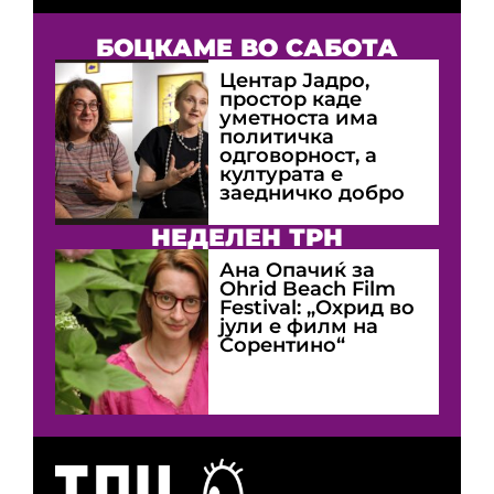
БОЦКАМЕ ВО САБОТА
Центар Јадро,
простор каде
уметноста има
политичка
одговорност, а
културата е
заедничко добро
НЕДЕЛЕН ТРН
Ана Опачиќ за
Оhrid Beach Film
Festival: „Охрид во
јули е филм на
Сорентино“