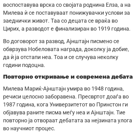
воспоставува врска со својата роднина Елза, а на
Милева ѝ се поставуваат понижувачки услови за
заеднички живот. Таа со децата се враќа во
Цирих, а разводот е финализиран во 1919 година.
Во договорот за развод, Ајнштајн писмено се
обврзува Нобеловата награда, доколку ја добие,
да ѝ ја отстапи неа. Тоа и се случува неколку
години подоцна.
Повторно откривање и современа дебата
Милева Мариќ-Ајнштајн умира во 1948 година,
речиси целосно заборавена. Пресвртот доаѓа во
1987 година, кога Универзитетот во Принстон ги
објавува раните писма меѓу неа и Ајнштајн. Тие
повторно ја отвораат дебатата за нејзината улога
во научниот процес.