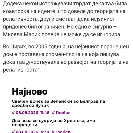
Додека некои истражувачи тврдат дека таа била
коавторка на идеите што довеле до теоријата на
релативноста, други сметаат дека нејзиниот
придонес бил ограничен. Но едно е сигурно –
Милева Мариќ повеќе не може да се игнорира.
Во Цирих, во 2005 година, на нејзиниот поранешен
дом е поставена спомен-плоча на која пишува
дека таа „учествувала во развојот на теоријата на
релативноста“.
Најново
Свечен дочек за Зеленски во Белград па
средба со Вучиќ
//
08.08.2026
11:48
//
Глобал
Два воза се судрија во Хрватска, има
повредени
//
08.08.2026
11:30
//
Глобал