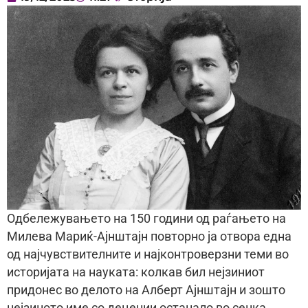
Одбележувањето на 150 години од раѓањето на
Милева Мариќ-Ајнштајн повторно ја отвора една
од најчувствителните и најконтроверзни теми во
историјата на науката: колкав бил нејзиниот
придонес во делото на Алберт Ајнштајн и зошто
нејзиното име со децении останало во сенка.