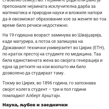
стабилно семејство. Нејзините родители рано ја
препознале нејзината исклучителна дарба за
математика и природни науки и вложиле напори
да ѝ овозможат образование кое за жените во тоа
време било речиси недостижно.
На 19-годишна возраст заминува во Швајцарија,
каде матурира, а потоа се запишува на
Државниот технички универзитет во Цирих (ETH),
по краток престој на студиите по медицина. Таа
била единствената жена во својата генерација и
една од ретките на кои воопшто им било
дозволено да студираат таму.
Токму во Цирих, во 1896 година, го запознава
својот колега студент – три и пол години
помладиот Алберт Ајнштајн.
Наука, љубов и заеднички