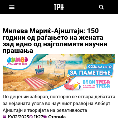
Милева Мариќ-Ајнштајн: 150
години од раѓањето на жената
зад едно од најголемите научни
прашања
По децении заборав, повторно се отвора дебатата
за нејзината улога во научниот развој на Алберт
Ајнштајн и теоријата на релативноста
19/12/2025
11:27
Сторија