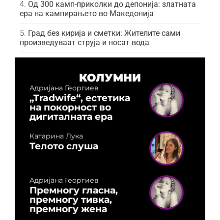
Од 300 камп-приколки до депонија: златната
ера на кампирањето во Македонија
Град без кирија и сметки: Жителите сами
произведуваат струја и носат вода
КОЛУМНИ
Адријана Георгиев
„Tradwife“, естетика
на покорност во
дигиталната ера
Катарина Лука
Телото слуша
Адријана Георгиев
Премногу гласна,
премногу тивка,
премногу жена