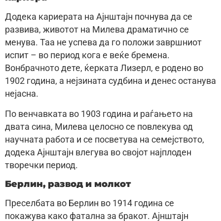
Додека кариерата на Ајнштајн почнува да се
развива, животот на Милева драматично се
менува. Таа не успева да го положи завршниот
испит – во период кога е веќе бремена.
Вонбрачното дете, ќерката Лизерл, е родено во
1902 година, а нејзината судбина и денес останува
нејасна.
По венчавката во 1903 година и раѓањето на
двата сина, Милева целосно се повлекува од
научната работа и се посветува на семејството,
додека Ајнштајн влегува во својот најплоден
творечки период.
Берлин, развод и молкот
Преселбата во Берлин во 1914 година се
покажува како фатална за бракот. Ајнштајн