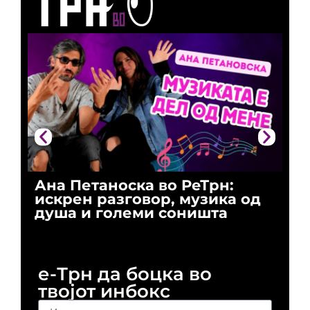
Ана Петаноска во РеТрн:
Ри
искрен разговор, музика од
го
душа и големи соништа
За
и 
е-Трн да боцка во
твојот инбокс