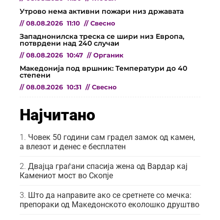
Утрово нема активни пожари низ државата
//
08.08.2026
11:10
//
Свесно
Западнонилска треска се шири низ Европа,
потврдени над 240 случаи
//
08.08.2026
10:47
//
Органик
Македонија под вршник: Температури до 40
степени
//
08.08.2026
10:31
//
Свесно
Најчитано
Човек 50 години сам градел замок од камен,
а влезот и денес е бесплатен
Двајца граѓани спасија жена од Вардар кај
Камениот мост во Скопје
Што да направите ако се сретнете со мечка:
препораки од Македонското еколошко друштво