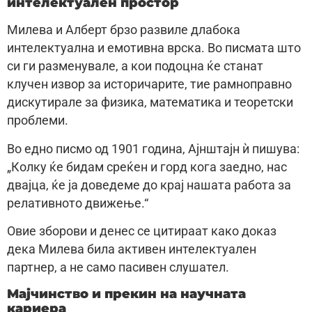
интелектуален простор
Милева и Алберт брзо развиле длабока
интелектуална и емотивна врска. Во писмата што
си ги разменувале, а кои подоцна ќе станат
клучен извор за историчарите, тие рамноправно
дискутирале за физика, математика и теоретски
проблеми.
Во едно писмо од 1901 година, Ајнштајн ѝ пишува:
„Колку ќе бидам среќен и горд кога заедно, нас
двајца, ќе ја доведеме до крај нашата работа за
релативното движење.“
Овие зборови и денес се цитираат како доказ
дека Милева била активен интелектуален
партнер, а не само пасивен слушател.
Мајчинство и прекин на научната
кариера