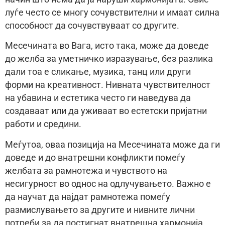
луѓе често се многу сочувствителни и имаат силна
способност да сочувствуваат со другите.
Месечината во Вага, исто така, може да доведе
до желба за уметничко изразување, без разлика
дали тоа е сликање, музика, танц или други
форми на креативност. Нивната чувствителност
на убавина и естетика често ги наведува да
создаваат или да уживаат во естетски пријатни
работи и средини.
Меѓутоа, оваа позиција на Месечината може да ги
доведе и до внатрешни конфликти помеѓу
желбата за рамнотежа и чувството на
несигурност во однос на одлучувањето. Важно е
да научат да најдат рамнотежа помеѓу
размислувањето за другите и нивните лични
потреби за да постигнат внатрешна хармонија.