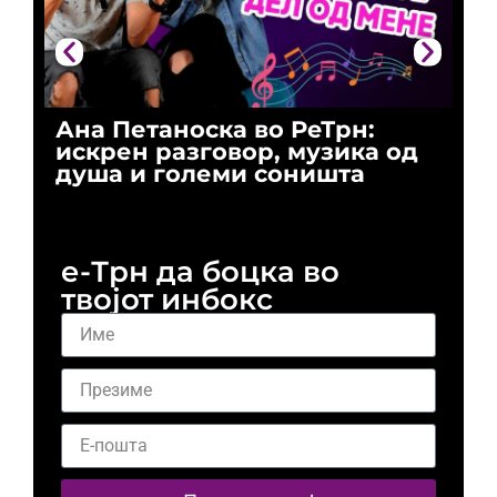
Ана Петаноска во РеТрн:
Ри
искрен разговор, музика од
го
душа и големи соништа
За
и 
е-Трн да боцка во
твојот инбокс