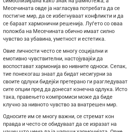
симболизирана како знак на рамнотежа, а
Месечината овде ја нагласува потребата да се
постигне мир, да се избегнуваат конфликти и да
се бараат хармонични решенија. Луѓето со оваа
положба на Месечината обично имаат силно
чувство за убавина, уметност и естетика.
Овие личности често се многу социјални и
емотивно чувствителни, настојувајќи да
воспостават хармонија во нивните односи. Сепак,
тие понекогаш знаат да бидат несигурни за
своите одлуки бидејќи претерано ги разгледуваат
сите опции пред да донесат конечна одлука. Исто
така, правењето компромиси може да биде
клучно за нивното чувство за внатрешен мир.
Односите им се многу важни, се стремат кон
правда и често се обидуваат да се изразат на
начин што нема да ја наруши хармонијата. Овие