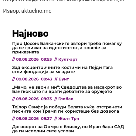
Извор: aktuelno.me
Најново
Пјер Џосон: Балканските автори треба помалку
да се грижат за идентитетот, а повеќе за
приказната
//
09.08.2026
09:53
//
Култ-арт
Зад ексцентричните костими на Лејди Гага
стои фондација за младите
//
09.08.2026
09:43
//
Бунт
„Мамо, не ѕвони ми“: Сведоштва за масакрот во
Бангкок што ги врати дебатите за оружјето
//
09.08.2026
09:33
//
Глобал
Тејлор Свифт ја победи Белата куќа, отстранети
песните кои Трамп ги користеше без дозвола
//
09.08.2026
09:27
//
Жолт Трн
Договорот за Ормус е блиску, но Иран бара САД
да ги исполни сите услови