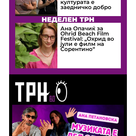
културата е
заедничко добро
НЕДЕЛЕН ТРН
Ана Опачиќ за
Оhrid Beach Film
Festival: „Охрид во
јули е филм на
Сорентино“