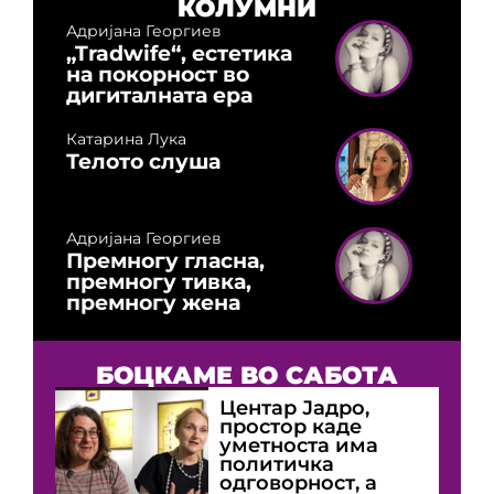
КОЛУМНИ
Адријана Георгиев
„Tradwife“, естетика
на покорност во
дигиталната ера
Катарина Лука
Телото слуша
Адријана Георгиев
Премногу гласна,
премногу тивка,
премногу жена
БОЦКАМЕ ВО САБОТА
Центар Јадро,
простор каде
уметноста има
политичка
одговорност, а