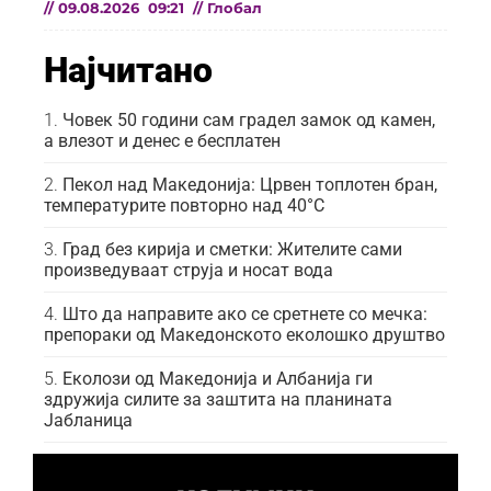
//
09.08.2026
09:21
//
Глобал
Најчитано
Човек 50 години сам градел замок од камен,
а влезот и денес е бесплатен
Пекол над Македонија: Црвен топлотен бран,
температурите повторно над 40°C
Град без кирија и сметки: Жителите сами
произведуваат струја и носат вода
Што да направите ако се сретнете со мечка:
препораки од Македонското еколошко друштво
Еколози од Македонија и Албанија ги
здружија силите за заштита на планината
Јабланица