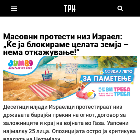
Масовни протести низ Израел:
„Ќе ја блокираме целата земја –
нема откажување!“
Десетици илјади Израелци протестираат низ
државата барајќи прекин на огнот, договор за
заложниците и крај на војната во Газа. Уапсени
најмалку 25 лица. Опозицијата остро ја критикува
владата на Нетанјаху.