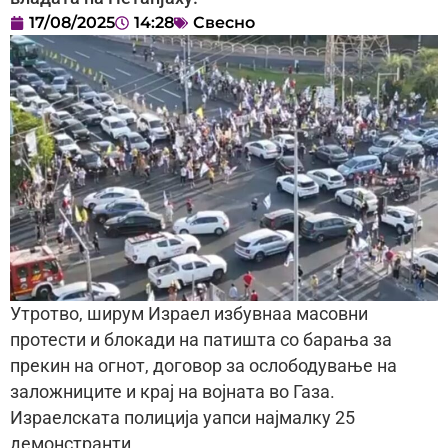
17/08/2025
14:28
Свесно
Утротво, ширум Израел избувнаа масовни
протести и блокади на патишта со барања за
прекин на огнот, договор за ослободување на
заложниците и крај на војната во Газа.
Израелската полиција уапси најмалку 25
демонстранти.