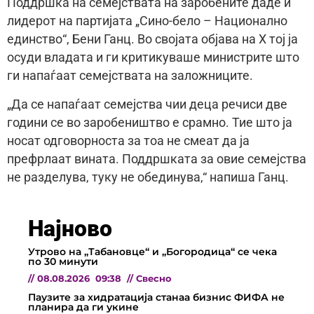
Поддршка на семејствата на заробените даде и
лидерот на партијата „Сино-бело – Национално
единство“, Бени Ганц. Во својата објава на Х тој ја
осуди владата и ги критикуваше министрите што
ги напаѓаат семејствата на заложниците.
„Да се напаѓаат семејства чии деца речиси две
години се во заробеништво е срамно. Тие што ја
носат одговорноста за тоа не смеат да ја
префрлаат вината. Поддршката за овие семејства
не разделува, туку не обединува,“ напиша Ганц.
Најново
Утрово на „Табановце“ и „Богородица“ се чека
по 30 минути
//
08.08.2026
09:38
//
Свесно
Паузите за хидратација станаа бизнис ФИФА не
планира да ги укине