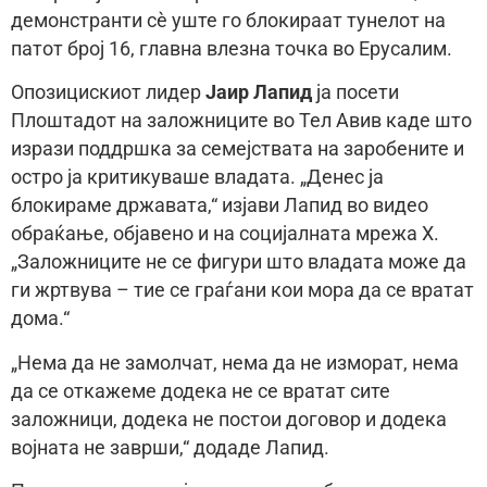
демонстранти сè уште го блокираат тунелот на
патот број 16, главна влезна точка во Ерусалим.
Опозицискиот лидер
Јаир Лапид
ја посети
Плоштадот на заложниците во Тел Авив каде што
изрази поддршка за семејствата на заробените и
остро ја критикуваше владата. „Денес ја
блокираме државата,“ изјави Лапид во видео
обраќање, објавено и на социјалната мрежа Х.
„Заложниците не се фигури што владата може да
ги жртвува – тие се граѓани кои мора да се вратат
дома.“
„Нема да не замолчат, нема да не изморат, нема
да се откажеме додека не се вратат сите
заложници, додека не постои договор и додека
војната не заврши,“ додаде Лапид.