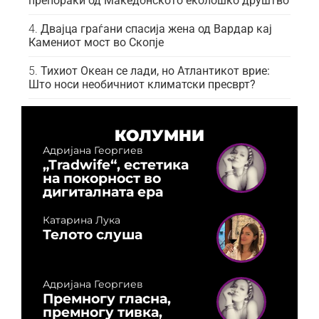
препораки од Македонското еколошко друштво
Двајца граѓани спасија жена од Вардар кај
Камениот мост во Скопје
Тихиот Океан се лади, но Атлантикот врие:
Што носи необичниот климатски пресврт?
КОЛУМНИ
Адријана Георгиев
„Tradwife“, естетика
на покорност во
дигиталната ера
Катарина Лука
Телото слуша
Адријана Георгиев
Премногу гласна,
премногу тивка,