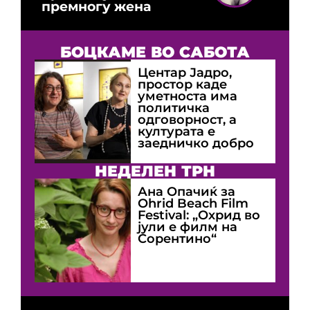
премногу жена
БОЦКАМЕ ВО САБОТА
Центар Јадро,
простор каде
уметноста има
политичка
одговорност, а
културата е
заедничко добро
НЕДЕЛЕН ТРН
Ана Опачиќ за
Оhrid Beach Film
Festival: „Охрид во
јули е филм на
Сорентино“