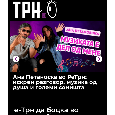
Ана Петаноска во РеТрн:
Ри
искрен разговор, музика од
го
душа и големи соништа
За
и 
е-Трн да боцка во