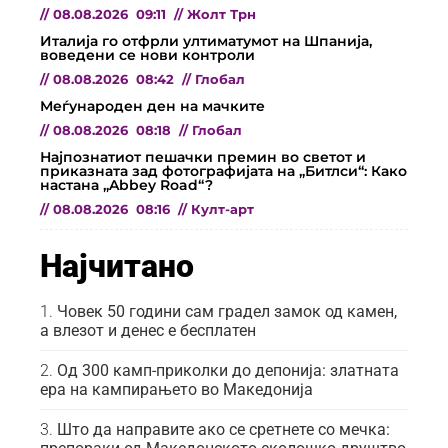
//
08.08.2026
09:11
//
Жолт Трн
Италија го отфрли ултиматумот на Шпанија,
воведени се нови контроли
//
08.08.2026
08:42
//
Глобал
Меѓународен ден на мачките
//
08.08.2026
08:18
//
Глобал
Најпознатиот пешачки премин во светот и
приказната зад фотографијата на „Битлси“: Како
настана „Abbey Road“?
//
08.08.2026
08:16
//
Култ-арт
Најчитано
Човек 50 години сам градел замок од камен,
а влезот и денес е бесплатен
Од 300 камп-приколки до депонија: златната
ера на кампирањето во Македонија
Што да направите ако се сретнете со мечка: