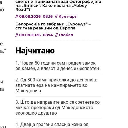
светот и приказната зад фотографијата
а
на „Битлси“: Како настана „Abbey
Road“?
во
//
08.08.2026
08:16
//
Култ-арт
Белорусија го забрани „Еуроњуз“ –
стигнаа реакции од Европа
//
08.08.2026
08:14
//
Глобал
ме
Најчитано
а.“
Човек 50 години сам градел замок
од камен, а влезот и денес е бесплатен
Од 300 камп-приколки до депонија:
ги
златната ера на кампирањето во
за
Македонија
Што да направите ако се сретнете со
мечка: препораки од Македонското
еколошко друштво
Двајца граѓани спасија жена од
ако