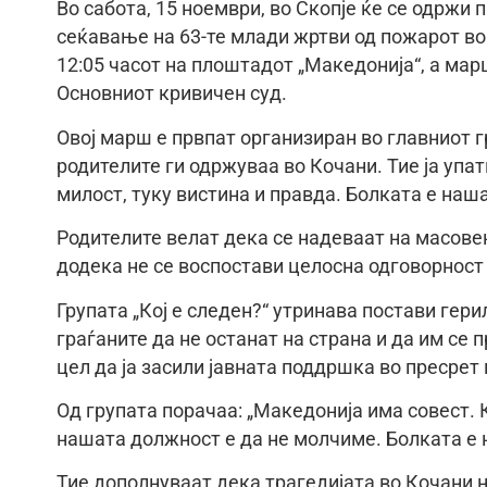
Во сабота, 15 ноември, во Скопје ќе се одржи 
сеќавање на 63-те млади жртви од пожарот во
12:05 часот на плоштадот „Македонија“, а ма
Основниот кривичен суд.
Овој марш е првпат организиран во главниот 
родителите ги одржуваа во Кочани. Тие ја упат
милост, туку вистина и правда. Болката е наша
Родителите велат дека се надеваат на масовен
додека не се воспостави целосна одговорност 
Групата „Кој е следен?“ утринава постави гери
граѓаните да не останат на страна и да им се 
цел да ја засили јавната поддршка во пресрет
Од групата порачаа: „Македонија има совест. 
нашата должност е да не молчиме. Болката е н
Тие дополнуваат дека трагедијата во Кочани н