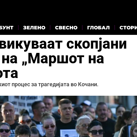
БУНТ
ЗЕЛЕНО
СВЕСНО
ГЛОБАЛ
СТОР
викуваат скопјани
 на „Маршот на
ота
иот процес за трагедијата во Кочани.