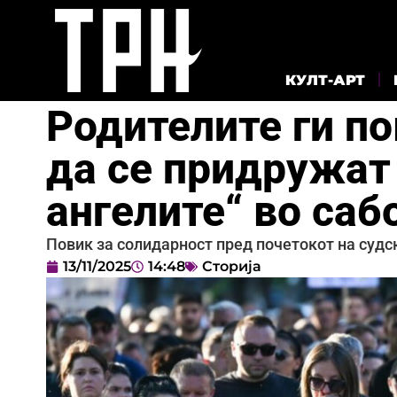
КУЛТ-АРТ
Родителите ги по
да се придружат
ангелите“ во саб
Повик за солидарност пред почетокот на судск
13/11/2025
14:48
Сторија