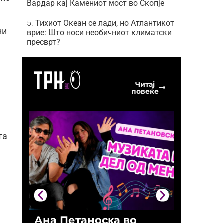
Вардар кај Камениот мост во Скопје
Тихиот Океан се лади, но Атлантикот
ни
врие: Што носи необичниот климатски
пресврт?
Читај
повеќе
та
Ана Петаноска во
Ристо 