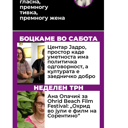
гласна,
премногу
тивка,
премногу жена
БОЦКАМЕ ВО САБОТА
Центар Јадро,
простор каде
уметноста има
политичка
одговорност, а
културата е
заедничко добро
НЕДЕЛЕН ТРН
Ана Опачиќ за
Оhrid Beach Film
Festival: „Охрид
во јули е филм на
Сорентино“