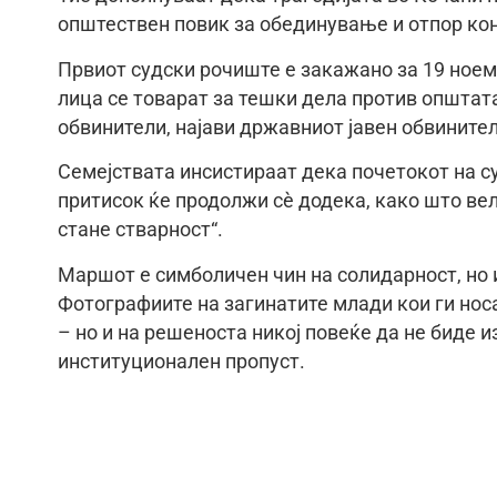
општествен повик за обединување и отпор кон
Првиот судски рочиште е закажано за 19 ноем
лица се товарат за тешки дела против општата 
обвинители, најави државниот јавен обвините
Семејствата инсистираат дека почетокот на су
притисок ќе продолжи сè додека, како што вел
стане стварност“.
Маршот е симболичен чин на солидарност, но 
Фотографиите на загинатите млади кои ги нос
– но и на решеноста никој повеќе да не биде 
институционален пропуст.