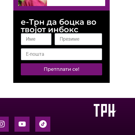
е-Трн да боцка во
твојот инбокс
Претплати се!