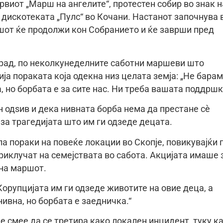
првиот „Марш на ангелите“, протестен собир во знак н
 дискотеката „Пулс“ во Кочани. Настанот започнува 
ршот ќе продолжи кон Собранието и ќе заврши пред
град, по неколкунеделните саботни маршеви што
ија пораката која одекна низ целата земја: „Не бара
, но борбата е за сите нас. Ни треба вашата поддршк
 одѕив и дека нивната борба нема да престане сè
за трагедијата што им ги одзеде децата.
ла пораки на повеќе локации во Скопје, повикувајќи 
приклучат на семејствата во сабота. Акцијата имаше 
 на маршот.
Корупцијата им ги одзеде животите на овие деца, а
ивна, но борбата е заедничка.“
е смее да се третира како локален инцидент, туку к