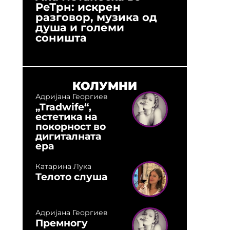
РеТрн: искрен
(Арханг
разговор, музика од
години
душа и големи
студио:
соништа
музика,
оловни
КОЛУМНИ
Адријана Георгиев
„Tradwife“,
естетика на
покорност во
дигиталната
ера
Катарина Лука
Телото слуша
Адријана Георгиев
Премногу