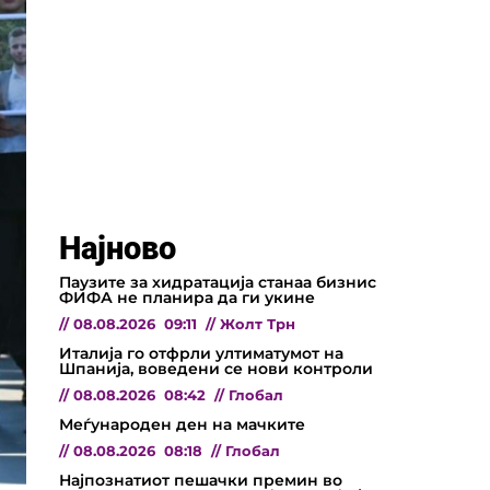
Најново
Паузите за хидратација станаа бизнис
ФИФА не планира да ги укине
//
08.08.2026
09:11
//
Жолт Трн
Италија го отфрли ултиматумот на
Шпанија, воведени се нови контроли
//
08.08.2026
08:42
//
Глобал
Меѓународен ден на мачките
//
08.08.2026
08:18
//
Глобал
Најпознатиот пешачки премин во