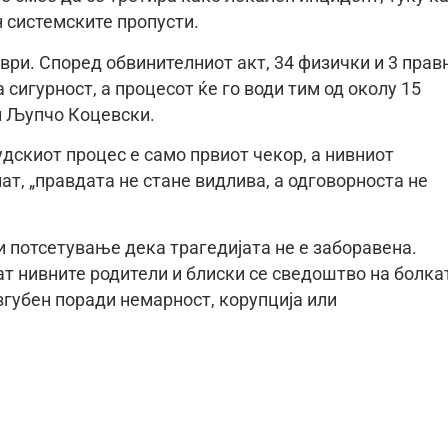
 системските пропусти.
ври. Според обвинителниот акт, 34 физички и 3 прав
сигурност, а процесот ќе го води тим од околу 15
л Љупчо Коцевски.
дскиот процес е само првиот чекор, а нивниот
ат, „правдата не стане видлива, а одговорноста не
и потсетување дека трагедијата не е заборавена.
ат нивните родители и блиски се сведоштво на болка
изгубен поради немарност, корупција или