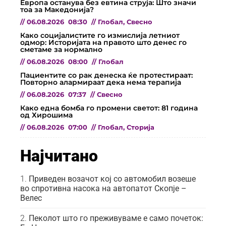
Европа останува без евтина струја: Што значи
тоа за Македонија?
//
06.08.2026
08:30
//
Глобал
,
Свесно
Како социјалистите го измислија летниот
одмор: Историјата на правото што денес го
сметаме за нормално
//
06.08.2026
08:00
//
Глобал
Пациентите со рак денеска ќе протестираат:
Повторно алармираат дека нема терапија
//
06.08.2026
07:37
//
Свесно
Како една бомба го промени светот: 81 година
од Хирошима
//
06.08.2026
07:00
//
Глобал
,
Сторија
Најчитано
Приведен возачот кој со автомобил возеше
во спротивна насока на автопатот Скопје –
Велес
Пеколот што го преживуваме е само почеток: