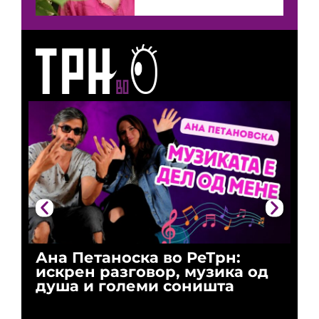
Ана Петаноска во РеТрн:
Ри
искрен разговор, музика од
го
душа и големи соништа
За
и 