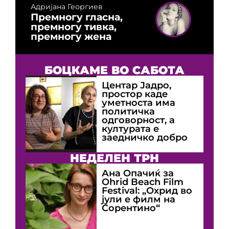
Адријана Георгиев
Премногу гласна,
премногу тивка,
премногу жена
БОЦКАМЕ ВО САБОТА
Центар Јадро,
простор каде
уметноста има
политичка
одговорност, а
културата е
заедничко добро
НЕДЕЛЕН ТРН
Ана Опачиќ за
Оhrid Beach Film
Festival: „Охрид во
јули е филм на
Сорентино“