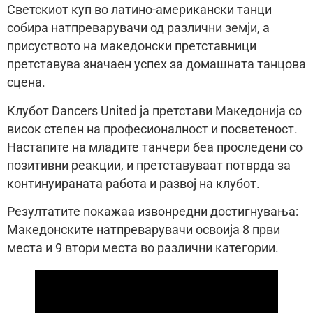
Светскиот куп во латино-американски танци
собира натпреварувачи од различни земји, а
присуството на македонски претставници
претставува значаен успех за домашната танцова
сцена.
Клубот Dancers United ја претстави Македонија со
висок степен на професионалност и посветеност.
Настапите на младите танчери беа проследени со
позитивни реакции, и претставуваат потврда за
континуираната работа и развој на клубот.
Резултатите покажаа извонредни достигнувања:
Македонските натпреварувачи освоија 8 први
места и 9 втори места во различни категории.