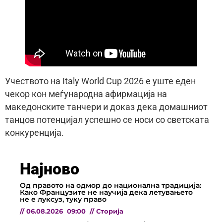
Учеството на Italy World Cup 2026 е уште еден
чекор кон меѓународна афирмација на
македонските танчери и доказ дека домашниот
танцов потенцијал успешно се носи со светската
конкуренција.
Најново
Од правото на одмор до национална традиција:
Како Французите не научија дека летувањето
не е луксуз, туку право
//
06.08.2026
09:00
//
Сторија