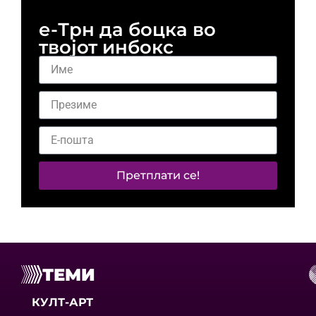
е-Трн да боцка во
твојот инбокс
Претплати се!
ТЕМИ
КУЛТ-АРТ