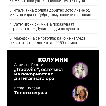
Ел Нињо носи уште повисоки температури
Италијанка фрлила добитно лото ливче од
милион евра во ѓубре, комуналците го пронашле
Сателитски снимки ја покажуваат
сериозноста – Дунав пред и по сушата
Македонија се потопла: како ќе изгледа
животот во градовите до 2050 година
КОЛУМНИ
Адријана Георгиев
„Tradwife“, естетика
на покорност во
дигиталната ера
Катарина Лука
Телото слуша