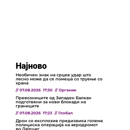
Најново
Необичен знак на срцев удар што
лесно може да се помеша со труење со
храна
//
07.08.2026
17:30
//
Органик
Превозниците од Западен Балкан
подготвени за нови блокади на
границите
//
07.08.2026
17:23
//
Глобал
Дрон со експлозив предизвика голема
полициска операција на аеродромот
во Лајпциг