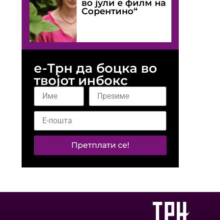
во јули е филм на
Сорентино“
е-Трн да боцка во
твојот инбокс
Претплати се!