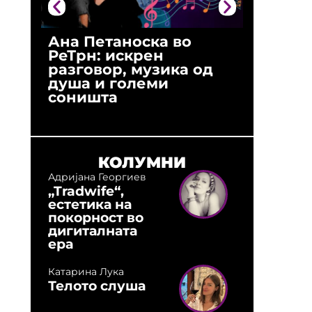
Ана Петаноска во
Ристо 
РеТрн: искрен
(Арханг
разговор, музика од
години
душа и големи
студио:
соништа
музика,
оловни
КОЛУМНИ
Адријана Георгиев
„Tradwife“,
естетика на
покорност во
дигиталната
ера
Катарина Лука
Телото слуша