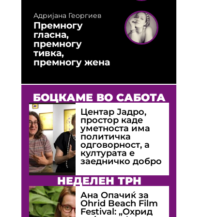
Адријана Георгиев
Премногу
гласна,
премногу
тивка,
премногу жена
БОЦКАМЕ ВО САБОТА
Центар Јадро,
простор каде
уметноста има
политичка
одговорност, а
културата е
заедничко добро
НЕДЕЛЕН ТРН
Ана Опачиќ за
Оhrid Beach Film
Festival: „Охрид