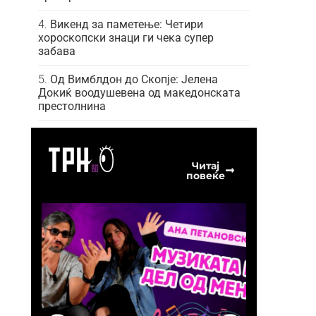
Викенд за паметење: Четири
хороскопски знаци ги чека супер
забава
Од Вимблдон до Скопје: Јелена
Докиќ воодушевена од македонската
престолнина
Читај
повеќе