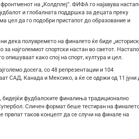
 фронтменот на „Колдплеј“. ФИФА го најавува настап
фудбалот и глобалната поддршка за децата преку
ма цел да го подобри пристапот до образование и
ни дека полувремето на финалето ќе биде „историс
о за најголемиот спортски настан во светот. Настап
о опишуваат како спој на спорт, култура и цел.
ајголемо досега, со 48 репрезентации и 104
ат САД, Канада и Мексико, а ќе се одржи од 11 јуни 
А, бидејќи фудбалските финалиња традиционално
Супербол. Сличен формат беше тестиран на финалет
де првпат таков концепт да се случи на финале на