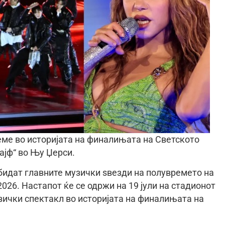
еме во историјата на финалињата на Светското
ајф“ во Њу Џерси.
бидат главните музички ѕвезди на полувремето на
26. Настапот ќе се одржи на 19 јули на стадионот
узички спектакл во историјата на финалињата на