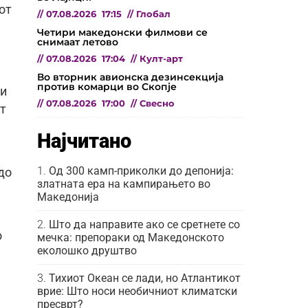
от
//
07.08.2026
17:15
//
Глобал
Четири македонски филмови се
снимаат летово
//
07.08.2026
17:04
//
Култ-арт
Во вторник авионска дезинсекција
против комарци во Скопје
ки
//
07.08.2026
17:00
//
Свесно
от
Најчитано
Од 300 камп-приколки до депонија:
до
златната ера на кампирањето во
Македонија
Што да направите ако се сретнете со
о
мечка: препораки од Македонското
еколошко друштво
Тихиот Океан се лади, но Атлантикот
врие: Што носи необичниот климатски
пресврт?