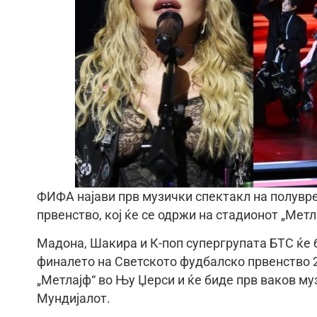
ФИФА најави прв музички спектакл на полувр
првенство, кој ќе се одржи на стадионот „Метл
Мадона, Шакира и К-поп супергрупата БТС ќе 
финалето на Светското фудбалско првенство 20
„Метлајф“ во Њу Џерси и ќе биде прв ваков м
Мундијалот.