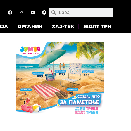
ИЈА
ОРГАНИК
ХАЈ-ТЕК
ЖОЛТ ТРН
о