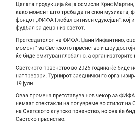
Целата продукција ќе ја осмисли Крис Мартин,
како момент што треба да ги спои музиката, 
фондот „ФИФА Глобал ситизен едукејшн“, кој и
фудбал за деца низ светот.
Претседателот на ФИФА, Џани Инфантино, оце
момент“ за Светското првенство и шоу достојн
ќе биде емитуван глобално, а организаторите г
Светското првенство во 2026 година ќе биде н
натпревари. Турнирот заеднички го организира
19 јули.
Оваа промена претставува нов чекор за ФИФ
немаат спектакли на полувреме во стилот на 
на Светското клупско првенство, но ова ќе би
Светско првенство.