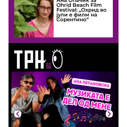
Ана Опачиќ за
Оhrid Beach Film
Festival: „Охрид во
јули е филм на
Сорентино“