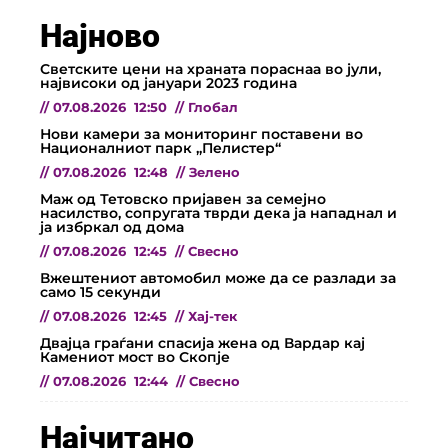
Најново
Светските цени на храната пораснаа во јули,
највисоки од јануари 2023 година
//
07.08.2026
12:50
//
Глобал
Нови камери за мониторинг поставени во
Националниот парк „Пелистер“
//
07.08.2026
12:48
//
Зелено
Маж од Тетовско пријавен за семејно
насилство, сопругата тврди дека ја нападнал и
ја избркал од дома
//
07.08.2026
12:45
//
Свесно
Вжештениот автомобил може да се разлади за
само 15 секунди
//
07.08.2026
12:45
//
Хај-тек
Двајца граѓани спасија жена од Вардар кај
Камениот мост во Скопје
//
07.08.2026
12:44
//
Свесно
Најчитано