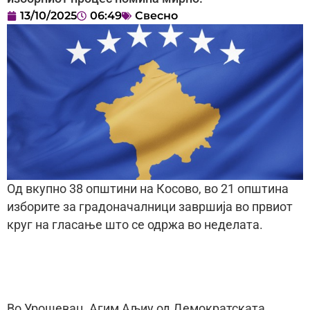
13/10/2025
06:49
Свесно
Од вкупно 38 општини на Косово, во 21 општина
изборите за градоначалници завршија во првиот
круг на гласање што се одржа во неделата.
Во Урошевац, Агим Аљиу од Демократската