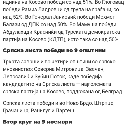
иднина на Косово победи со над 51%. Во Глоговац
победи Рамиз Ладровци од група на граѓани, со
над 52%. Во Ѓенерал Јанковиќ победи Мехмет
Балази од ДПК со над 50%. Во Мамуша победи
Абдулахади Красниќи од Турската демократска
партија на Косово (КДТП), исто така со над 50%.
Српска листа победи во 9 општини
Трката заврши и во четири општини со српско
мнозинство: Северна Митровица, Звечан,
Лепосавиќ и Зубин Поток, каде победија
кандидатите на Српска листа — најголемата
српска партија на Косово, поддржана од Белград.
Српска листа победи и во Ново Брдо, Штрпце,
Грачаница, Ранилуг и Партеш.
Втор круг на 9 ноември