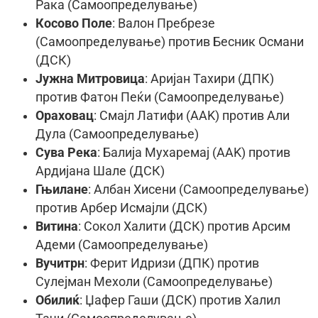
Рака (Самоопределување)
Косово Поле
: Валон Пребрезе
(Самоопределување) против Бесник Османи
(ДСК)
Јужна Митровица
: Аријан Тахири (ДПК)
против Фатон Пеќи (Самоопределување)
Ораховац
: Смајл Латифи (ААK) против Али
Дула (Самоопределување)
Сува Река
: Балија Мухаремај (ААK) против
Ардијана Шале (ДСК)
Гњилане
: Албан Хисени (Самоопределување)
против Арбер Исмајли (ДСК)
Витина
: Сокол Халити (ДСК) против Арсим
Адеми (Самоопределување)
Вучитрн
: Ферит Идризи (ДПК) против
Сулејман Мехоли (Самоопределување)
Обилиќ
: Џафер Гаши (ДСК) против Халил