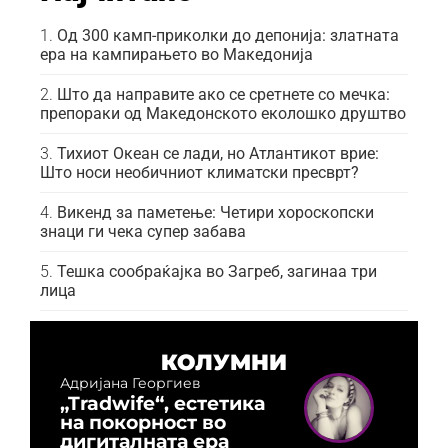
Од 300 камп-приколки до депонија: златната
ера на кампирањето во Македонија
Што да направите ако се сретнете со мечка:
препораки од Македонското еколошко друштво
Тихиот Океан се лади, но Атлантикот врие:
Што носи необичниот климатски пресврт?
Викенд за паметење: Четири хороскопски
знаци ги чека супер забава
Тешка сообраќајка во Загреб, загинаа три
лица
КОЛУМНИ
Адријана Георгиев
„Tradwife“, естетика
на покорност во
дигиталната ера