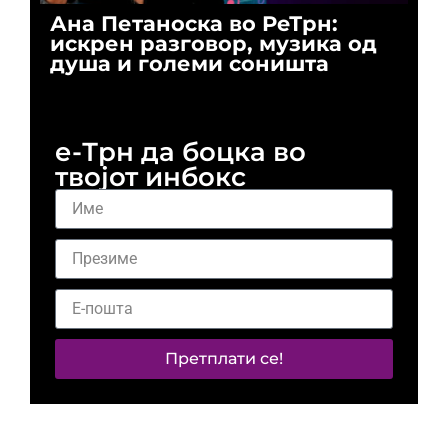
Ана Петаноска во РеТрн:
Ри
искрен разговор, музика од
го
душа и големи соништа
За
и 
е-Трн да боцка во
твојот инбокс
Претплати се!