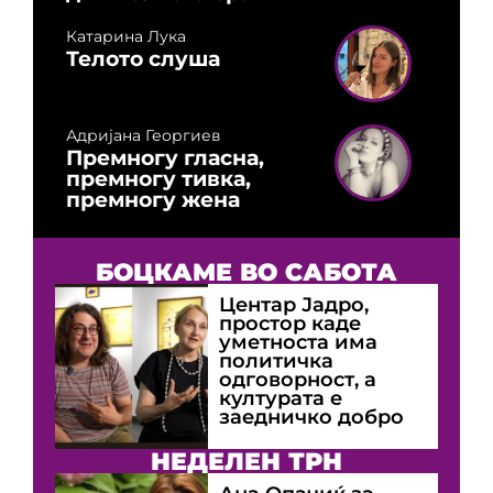
Катарина Лука
Телото слуша
Адријана Георгиев
Премногу гласна,
премногу тивка,
премногу жена
БОЦКАМЕ ВО САБОТА
Центар Јадро,
простор каде
уметноста има
политичка
одговорност, а
културата е
заедничко добро
НЕДЕЛЕН ТРН