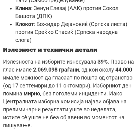
Тачи (Самоопределување)
Клина
: Зенун Елезај (ААK) против Сокол
Башота (ДПК)
Клокот
: Божидар Дејановиќ (Српска листа)
против Среќко Спасиќ (Српска народна
слога)
Излезност и технички детали
Излезноста на изборите изнесувала
39%
. Право на
глас имале
2.069.098 граѓани
, од кои околу
44.000
имале можност да гласаат по пошта од странство
(од 17 септември до 11 октомври). Изборниот ден
помина
мирно
, без поголеми инциденти. Иако
Централната изборна комисија најави објава на
прелиминарни резултати уште во неделата,
истите сè уште не беа објавени во моментот на
пишување.