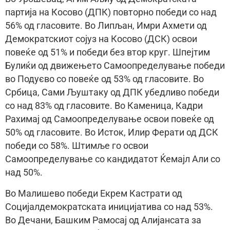
партија на Косово (ДПК) повторно победи со над
56% од гласовите. Во Липљан, Имри Ахмети од
Демократскиот сојуз на Косово (ДСК) освои
повеќе од 51% и победи без втор круг. Шпејтим
Булиќи од движењето Самоопределување победи
во Подуєво со повеќе од 53% од гласовите. Во
Србица, Сами Љуштаку од ДПК убедливо победи
со над 83% од гласовите. Во Каменица, Кадри
Рахимај од Самоопределување освои повеќе од
50% од гласовите. Во Исток, Илир Ферати од ДСК
победи со 58%. Штимље го освои
Самоопределување со кандидатот Ќемајл Али со
над 50%.
Во Малишево победи Екрем Кастрати од
Социјалдемократската иницијатива со над 53%.
Во Дечани, Башким Рамосај од Алијансата за