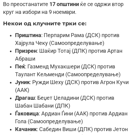
Во преостанатите
17 општини
ќе се одржи втор
круг на избори на 9 ноември.
Некои од клучните трки се:
Приштина
: Перпарим Рама (ДСК) против
Хајрула Чеку (Самоопределување)
Призрен
: Шаќир Тотај (ДПК) против Артан
Абраши
Пеќ
: Газменд Мухакшери (ДСК) против
Таулант Кељменди (Самоопределување)
Јуник
: Ружди Шеху (ДСК) против Агрон Кучи
(ААK)
Драгаш
: Беџет Џеладини (ДСК) против
Шабан Шабани (ДПК)
Ѓаковица
: Ардиан Ѓини (ААK) против Ардиан
Гола (Самоопределување)
Качаник
: Сабедин Виши (ДПК) против Јетон