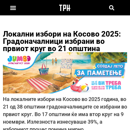
Локални избори на Косово 2025:
Градоначалници избрани во
првиот круг во 21 општина
На локалните избори на Косово во 2025 година, во
21 од 38 општини градоначалниците се избрани во
првиот круг. Во 17 општини ќе има втор круг на 9
ноември. Излезноста изнесуваше 39%, а
изборниот процес помина мирно.