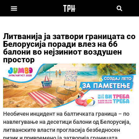
Литванија ја затвори границата со
Белорусија поради влез на 66
балони во нејзиниот воздушен
простор
Необичен инцидент на балтичката граница – по
навлегување на десетици балони од Белорусија,
литванските власти прогласија безбедносен
ризик и привремено ја затворија границата.