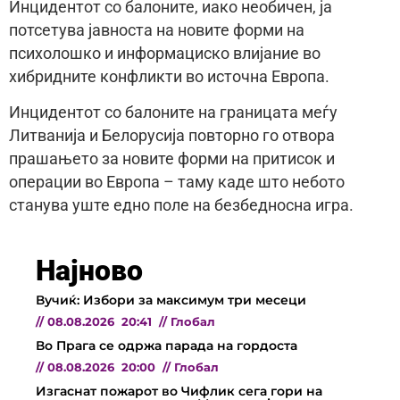
Инцидентот со балоните, иако необичен, ја
потсетува јавноста на новите форми на
психолошко и информациско влијание во
хибридните конфликти во источна Европа.
Инцидентот со балоните на границата меѓу
Литванија и Белорусија повторно го отвора
прашањето за новите форми на притисок и
операции во Европа – таму каде што небото
станува уште едно поле на безбедносна игра.
Најново
Вучиќ: Избори за максимум три месеци
//
08.08.2026
20:41
//
Глобал
Во Прага се одржа парада на гордоста
//
08.08.2026
20:00
//
Глобал
Изгаснат пожарот во Чифлик сега гори на