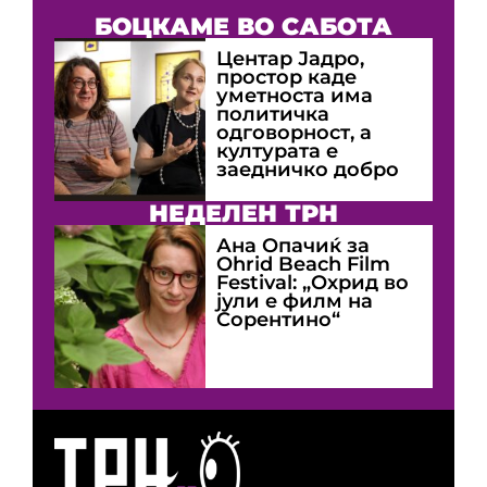
БОЦКАМЕ ВО САБОТА
Центар Јадро,
простор каде
уметноста има
политичка
одговорност, а
културата е
заедничко добро
НЕДЕЛЕН ТРН
Ана Опачиќ за
Оhrid Beach Film
Festival: „Охрид во
јули е филм на
Сорентино“