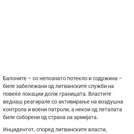
Балоните – со непознато потекло и содржина –
биле забележани од литванските служби на
повеќе локации долж границата. Властите
веднаш реагирале со активирање на воздушна
контрола и воени патроли, а некои од леталата
биле соборени од страна на армијата.
Инцидентот, според литванските власти,