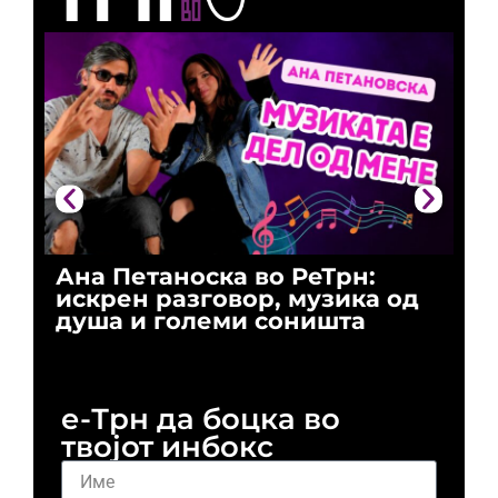
Ана Петаноска во РеТрн:
Ри
искрен разговор, музика од
го
душа и големи соништа
За
и 
е-Трн да боцка во
твојот инбокс