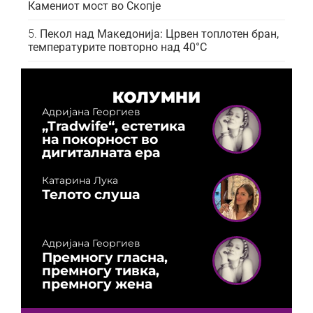
Камениот мост во Скопје
Пекол над Македонија: Црвен топлотен бран,
температурите повторно над 40°C
КОЛУМНИ
Адријана Георгиев
„Tradwife“, естетика
на покорност во
дигиталната ера
Катарина Лука
Телото слуша
Адријана Георгиев
Премногу гласна,
премногу тивка,
премногу жена