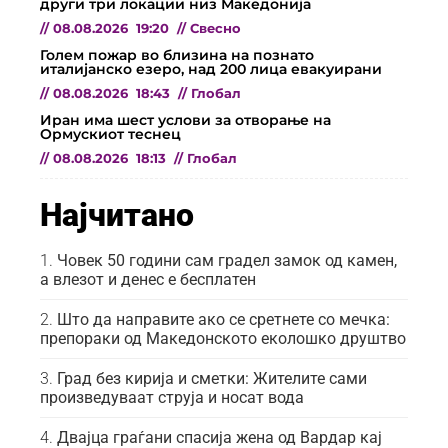
други три локации низ Македонија
//
08.08.2026
19:20
//
Свесно
Голем пожар во близина на познато
италијанско езеро, над 200 лица евакуирани
//
08.08.2026
18:43
//
Глобал
Иран има шест услови за отворање на
Ормускиот теснец
//
08.08.2026
18:13
//
Глобал
Најчитано
Човек 50 години сам градел замок од камен,
а влезот и денес е бесплатен
Што да направите ако се сретнете со мечка:
препораки од Македонското еколошко друштво
Град без кирија и сметки: Жителите сами
произведуваат струја и носат вода
Двајца граѓани спасија жена од Вардар кај