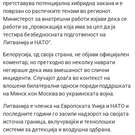
претставува потенцијална хибридна закана и е
поврзан со растечките тензии во регионот.
Министерот за внатрешни работи изјави дека се
работи за „провокација која има за цел да ја
тестира безбедносната подготвеност на
Литванија и НАТО“.
Белорусија, од своја страна, не објави официјален
коментар, но претходно во неколку наврати
негираше дека има вмешаност во слични
инциденти. Случајот доаѓа во контекст на
влошени билатерални односи поради поддршката
на Минск кон Москва во украинската војна.
Литванија е членка на Европската Унија и НАТО и
последните години го засили надзорот на својата
источна граница, вклучувајќи и технолошки
системи за детекција и воздушна одбрана.