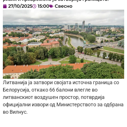
27/10/2025
15:00
Свесно
Литванија ја затвори својата источна граница со
Белорусија, откако 66 балони влегле во
литванскиот воздушен простор, потврдија
официјални извори од Министерството за одбрана
во Вилнус.