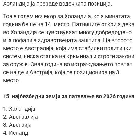
Холандија ја презеде водечката позиција.
Тоа е голем исчекор за Холандија, која минатата
година беше на 14. место. Патниците открија дека
во Холандија се чувствуваат многу добредојдено
и ја пофалија здравствената заштита. На второто
место е Австралија, која има стабилен политички
систем, ниска стапка на криминал и строги закони
за оружје. Оваа година во истражувањето првпат
се најде и Австрија, која се позиционира на 3.
место.
15. најбезбедни земји за патување во 2026 година
1. Холандија
2. Австралија
3. Австрија
4. Исланд