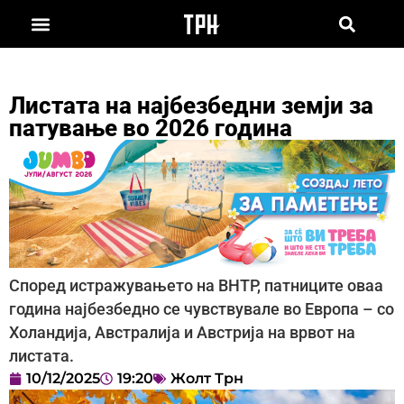
Листата на најбезбедни земји за
патување во 2026 година
Според истражувањето на BHTP, патниците оваа
година најбезбедно се чувствувале во Европа – со
Холандија, Австралија и Австрија на врвот на
листата.
10/12/2025
19:20
Жолт Трн