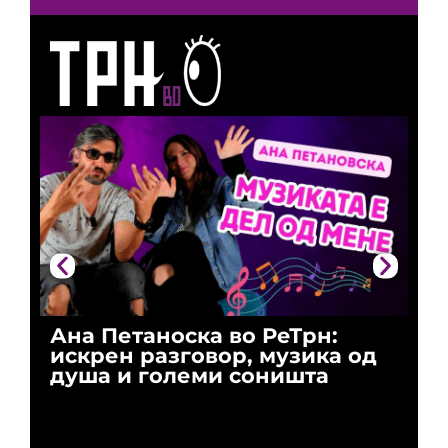
Ана Петаноска во РеТрн:
Ри
искрен разговор, музика од
го
душа и големи соништа
За
и 