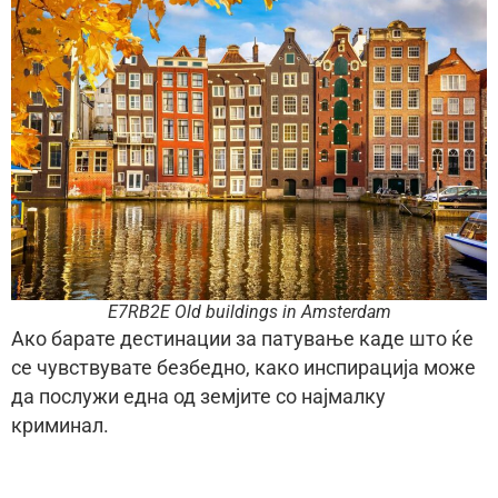
E7RB2E Old buildings in Amsterdam
Ако барате дестинации за патување каде што ќе
се чувствувате безбедно, како инспирација може
да послужи една од земјите со најмалку
криминал.