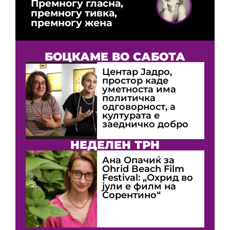
Премногу гласна,
премногу тивка,
премногу жена
БОЦКАМЕ ВО САБОТА
Центар Јадро,
простор каде
уметноста има
политичка
одговорност, а
културата е
заедничко добро
НЕДЕЛЕН ТРН
Ана Опачиќ за
Оhrid Beach Film
Festival: „Охрид во
јули е филм на
Сорентино“