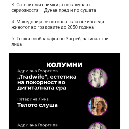
Сателитски снимки ја покажуваат
сериозноста – Дунав пред и по сушата
Македонија се потопла: како ќе изгледа
животот во градовите до 2050 година
Тешка сообраќајка во Загреб, загинаа три
лица
КОЛУМНИ
Адријана Георгиев
„Tradwife“, естетика
на покорност во
дигиталната ера
Катарина Лука
Телото слуша
Адријана Георгиев