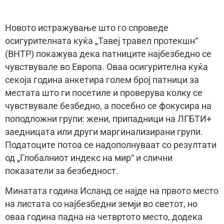
Новото истражување што го спроведе
осигурителната куќа „Тавеј травел протекшн“
(BHTP) покажува дека патниците најбезбедно се
чувствувале во Европа. Оваа осигурителна куќа
секоја година анкетиpа голем број патници за
местата што ги посетиле и проверува колку се
чувствувале безбедно, а посебно се фокусира на
поподложни групи: жени, припадници на ЛГБТИ+
заедницата или други маргинализирани групи.
Податоците потоа се надополнуваат со резултати
од „Глобалниот индекс на мир“ и слични
показатели за безбедност.
Минатата година Исланд се најде на првото место
на листата со најбезбедни земји во светот, но
оваа година падна на четвртото место, додека