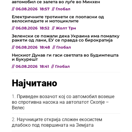
автомобил се залета во луѓе во Минхен
//
06.08.2026
18:57
//
Глобал
Електричните тротинети се поопасни од
велосипедите и мотоциклите
//
06.08.2026
18:52
//
Жолт Трн
Зеленски се пожали дека Украина има помалку
ракети од лани, ЕУ се правда со бирократија
//
06.08.2026
18:48
//
Глобал
Нискиот Дунав ги гаси светлата во Будимпешта
и Букурешт
//
06.08.2026
18:41
//
Глобал
Најчитано
Приведен возачот кој со автомобил возеше
во спротивна насока на автопатот Скопје –
Велес
Научниците открија сложен екосистем
длабоко под површината на Земјата