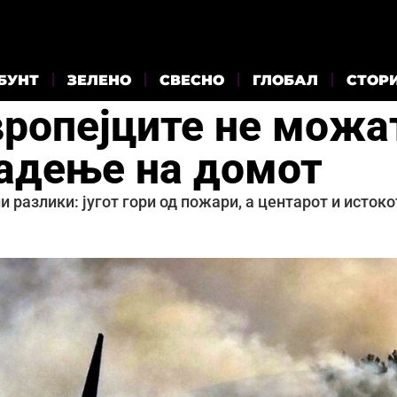
БУНТ
ЗЕЛЕНО
СВЕСНО
ГЛОБАЛ
СТОР
вропејците не можа
ладење на домот
 разлики: југот гори од пожари, а центарот и истоко