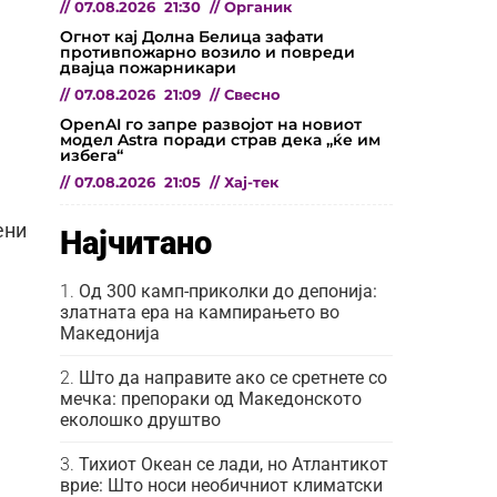
//
07.08.2026
21:30
//
Органик
Огнот кај Долна Белица зафати
противпожарно возило и повреди
двајца пожарникари
//
07.08.2026
21:09
//
Свесно
OpenAI го запре развојот на новиот
модел Astra поради страв дека „ќе им
избега“
//
07.08.2026
21:05
//
Хај-тек
ени
Најчитано
Од 300 камп-приколки до депонија:
златната ера на кампирањето во
Македонија
Што да направите ако се сретнете со
мечка: препораки од Македонското
еколошко друштво
Тихиот Океан се лади, но Атлантикот
врие: Што носи необичниот климатски