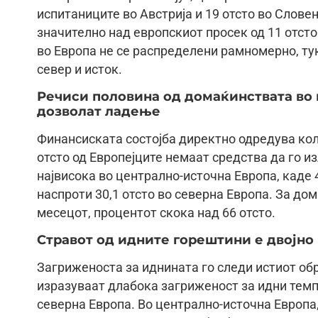
испитаниците во Австрија и 19 отсто во Словен
значително над европскиот просек од 11 отст
во Европа не се распределени рамномерно, туку
север и исток.
Речиси половина од домаќинствата во 
дозволат ладење
Финансиската состојба директно одредува кол
отсто од Европејците немаат средства да го и
највисока во централно-источна Европа, каде 
наспроти 30,1 отсто во северна Европа. За до
месецот, процентот скока над 66 отсто.
Стравот од идните горештини е двојно 
Загриженоста за иднината го следи истиот обр
изразуваат длабока загриженост за идни темпе
северна Европа. Во централно-источна Европа,