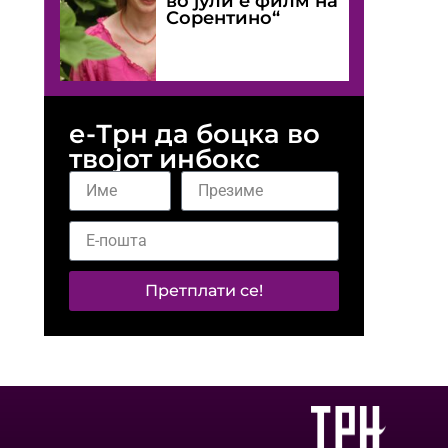
во јули е филм на
Сорентино“
е-Трн да боцка во
твојот инбокс
Претплати се!