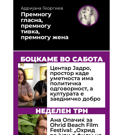
Адријана Георгиев
Премногу
гласна,
премногу
тивка,
премногу жена
БОЦКАМЕ ВО САБОТА
Центар Јадро,
простор каде
уметноста има
политичка
одговорност, а
културата е
заедничко добро
НЕДЕЛЕН ТРН
Ана Опачиќ за
Оhrid Beach Film
Festival: „Охрид