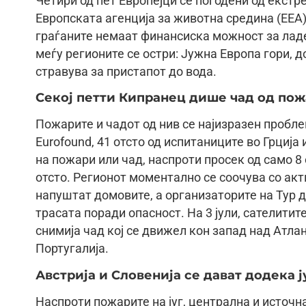
Четири од пет Европејци се погодени од екст
Европската агенција за животна средина (ЕЕА) и
граѓаните немаат финансиска можност за ладе
меѓу регионите се остри: Јужна Европа гори, 
стравува за пристапот до вода.
Секој петти Кипранец дише чад од по
Пожарите и чадот од нив се најизразен пробле
Eurofound, 41 отсто од испитаниците во Грција
на пожари или чад, наспроти просек од само 8 
отсто. Регионот моментално се соочува со акт
напуштат домовите, а организаторите на Тур д
трасата поради опасност. На 3 јули, сателитит
снимија чад кој се движел кон запад над Атл
Португалија.
Австрија и Словенија се дават додека ј
Наспроти пожарите на југ, централна и источна