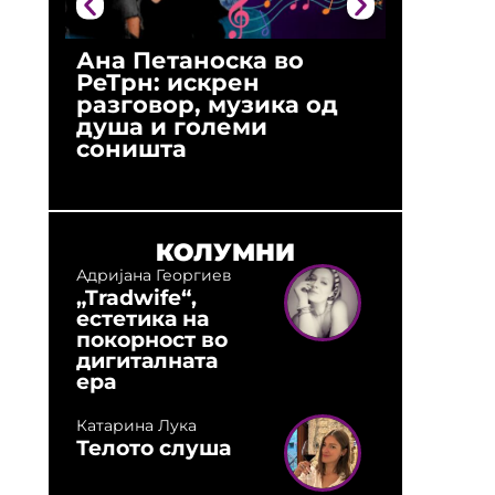
Ана Петаноска во
Ристо 
РеТрн: искрен
(Арханг
разговор, музика од
години
душа и големи
студио:
соништа
музика,
оловни
КОЛУМНИ
Адријана Георгиев
„Tradwife“,
естетика на
покорност во
дигиталната
ера
Катарина Лука
Телото слуша