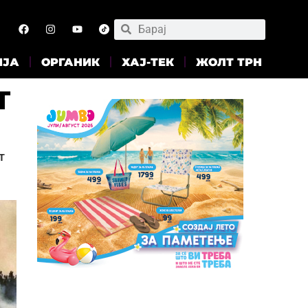
ИЈА
ОРГАНИК
ХАЈ-ТЕК
ЖОЛТ ТРН
т
т