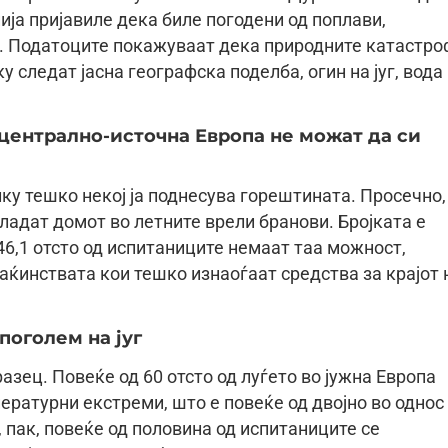
ија пријавиле дека биле погодени од поплави,
о. Податоците покажуваат дека природните катастро
 следат јасна географска поделба, огин на југ, вода
централно-источна Европа не можат да си
ку тешко некој ја поднесува горештината. Просечно,
зладат домот во летните врели бранови. Бројката е
46,1 отсто од испитаниците немаат таа можност,
маќинствата кои тешко изнаоѓаат средства за крајот 
поголем на југ
азец. Повеќе од 60 отсто од луѓето во јужна Европа
ратурни екстреми, што е повеќе од двојно во однос
 пак, повеќе од половина од испитаниците се