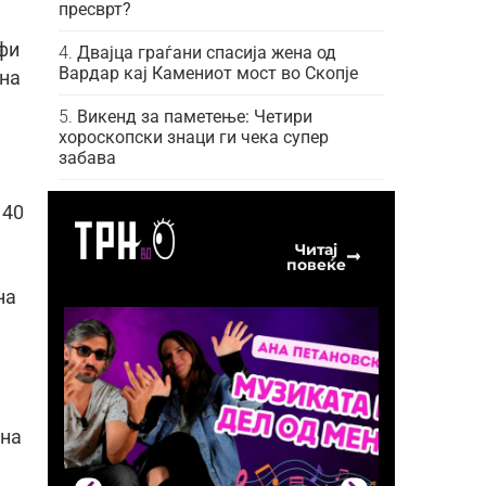
пресврт?
фи
Двајца граѓани спасија жена од
Вардар кај Камениот мост во Скопје
 на
Викенд за паметење: Четири
хороскопски знаци ги чека супер
забава
 40
Читај
повеќе
на
 на