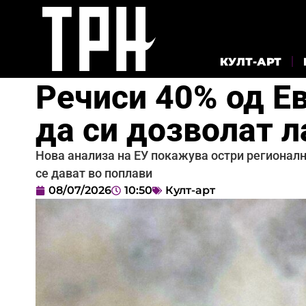
КУЛТ-АРТ
Речиси 40% од Е
да си дозволат 
Нова анализа на ЕУ покажува остри регионални
се дават во поплави
08/07/2026
10:50
Култ-арт