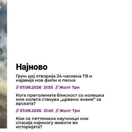
Најново
Грин деј отворија 24-часовна ТВ и
најавија нов филм и песна
//
07.08.2026
21:55
//
Жолт Трн
Кога преголемата блискост со колешка
или колега станува „црвено знаме“ за
врската?
//
07.08.2026
21:45
//
Жолт Трн
Кои се петтемина научници кои
спасија најмногу животи во
историјата?