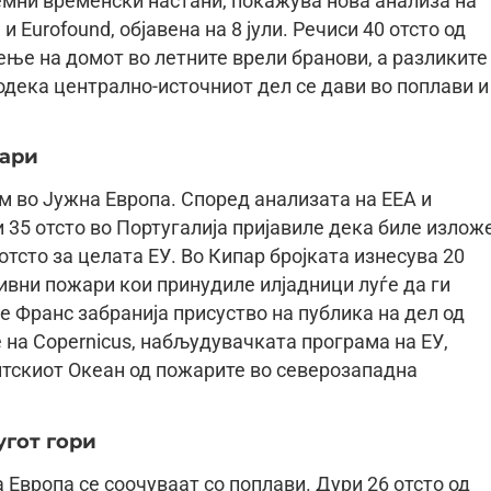
ремни временски настани, покажува нова анализа на
 Eurofound, објавена на 8 јули. Речиси 40 отсто од
ње на домот во летните врели бранови, а разликите
додека централно-источниот дел се дави во поплави и
жари
м во Јужна Европа. Според анализата на ЕЕА и
 и 35 отсто во Португалија пријавиле дека биле излож
отсто за целата ЕУ. Во Кипар бројката изнесува 20
ивни пожари кои принудиле илјадници луѓе да ги
е Франс забранија присуство на публика на дел од
е на Copernicus, набљудувачката програма на ЕУ,
антскиот Океан од пожарите во северозападна
угот гори
 Европа се соочуваат со поплави. Дури 26 отсто од