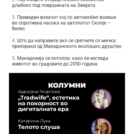
длабоко под површината на Земјата
Приведен возачот кој со автомобил возеше
во спротивна насока на автопатот Скопје –
Велес
Што да направите ако се сретнете со мечка:
препораки од Македонското еколошко друштво
Македонија се потопла: како ќе изгледа
животот во градовите до 2050 година
КОЛУМНИ
Адријана Георгиев
„Tradwife“, естетика
на покорност во
дигиталната ера
Катарина Лука
Телото слуша