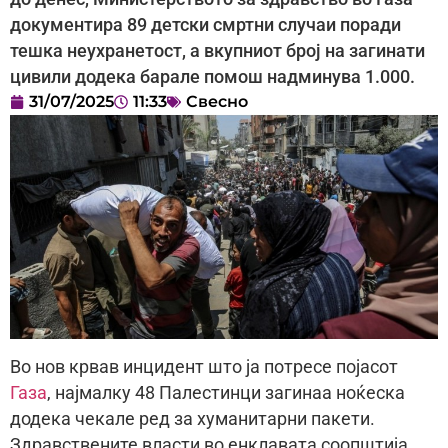
документира 89 детски смртни случаи поради
тешка неухранетост, а вкупниот број на загинати
цивили додека барале помош надминува 1.000.
31/07/2025
11:33
Свесно
Во нов крвав инцидент што ја потресе појасот
Газа
, најмалку 48 Палестинци загинаа ноќеска
додека чекале ред за хуманитарни пакети.
Здравствените власти во енклавата соопштија