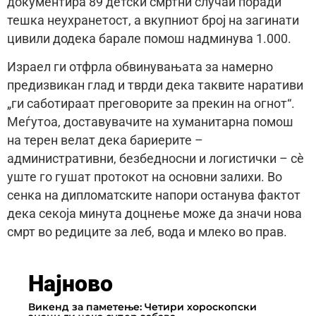
документира 89 детски смртни случаи поради
тешка неухранетост, а вкупниот број на загинати
цивили додека барале помош надминува 1.000.
Израел ги отфрла обвинувањата за намерно
предизвикан глад и тврди дека таквите наративи
„ги саботираат преговорите за прекин на огнот“.
Меѓутоа, доставувачите на хуманитарна помош
на терен велат дека бариерите –
административни, безбедносни и логистички – сè
уште го гушат протокот на основни залихи. Во
сенка на дипломатските напори останува фактот
дека секоја минута доцнење може да значи нова
смрт во редиците за леб, вода и млеко во прав.
Најново
Викенд за паметење: Четири хороскопски