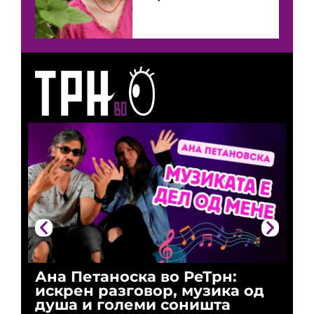
Ана Петаноска во РеТрн:
Ри
искрен разговор, музика од
го
душа и големи соништа
За