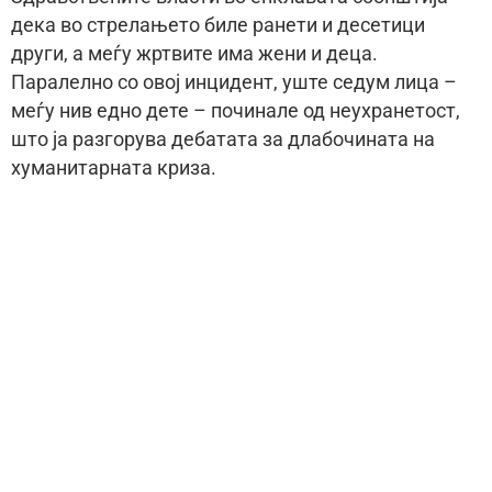
дека во стрелањето биле ранети и десетици
други, а меѓу жртвите има жени и деца.
Паралелно со овој инцидент, уште седум лица –
меѓу нив едно дете – починале од неухранетост,
што ја разгорува дебатата за длабочината на
хуманитарната криза.