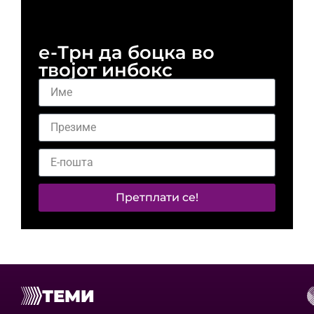
и 
е-Трн да боцка во
твојот инбокс
Претплати се!
ТЕМИ