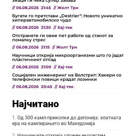
знаци ги чека супер забава
//
06.08.2026
21:45
//
Жолт Трн
Бугати го претстави „Destrier“: Новото уникатно
хиперавтомобилско чудо
//
06.08.2026
21:30
//
Хај-тек
Отстранете ги овие пет работи од станот за
помалку стрес
//
06.08.2026
21:15
//
Жолт Трн
Научници открија микроорганизми што го јадат
пластичниот отпад
//
06.08.2026
21:00
//
Хај-тек
Социјален инженеринг на Волстрит: Хакери со
телефонски повици крадат лозинки
//
06.08.2026
20:45
//
Хај-тек
Најчитано
Од 300 камп-приколки до депонија: златната
ера на кампирањето во Македонија
Научниците открија сложен екосистем