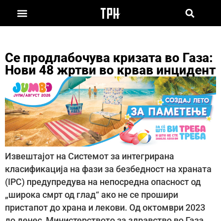
Се продлабочува кризата во Газа:
Нови 48 жртви во крвав инцидент
Извештајот на Системот за интегрирана
класификација на фази за безбедност на храната
(IPC) предупредува на непосредна опасност од
„широка смрт од глад“ ако не се прошири
пристапот до храна и лекови. Од октомври 2023
до денес, Министерството за здравство во Газа