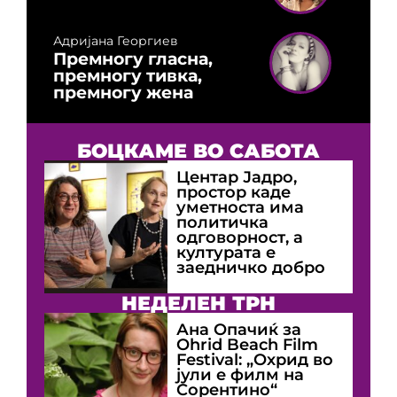
Адријана Георгиев
Премногу гласна,
премногу тивка,
премногу жена
БОЦКАМЕ ВО САБОТА
Центар Јадро,
простор каде
уметноста има
политичка
одговорност, а
културата е
заедничко добро
НЕДЕЛЕН ТРН
Ана Опачиќ за
Оhrid Beach Film
Festival: „Охрид во
јули е филм на
Сорентино“