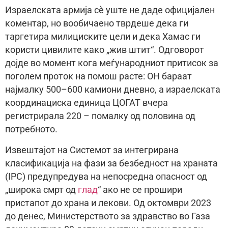
Израелската армија сè уште не даде официјален
коментар, но вообичаено тврдеше дека ги
таргетира милициските цели и дека Хамас ги
користи цивилите како „жив штит“. Одговорот
дојде во момент кога меѓународниот притисок за
поголем проток на помош расте: ОН бараат
најмалку 500–600 камиони дневно, а израелската
координациска единица ЦОГАТ вчера
регистрирала 220 – помалку од половина од
потребното.
Извештајот на Системот за интегрирана
класификација на фази за безбедност на храната
(IPC) предупредува на непосредна опасност од
„широка смрт од
глад
“ ако не се прошири
пристапот до храна и лекови. Од октомври 2023
до денес, Министерството за здравство во Газа