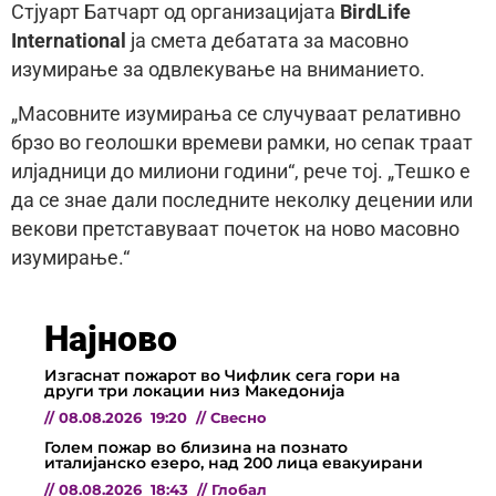
Стјуарт Батчарт од организацијата
BirdLife
International
ја смета дебатата за масовно
изумирање за одвлекување на вниманието.
„Масовните изумирања се случуваат релативно
брзо во геолошки времеви рамки, но сепак траат
илјадници до милиони години“, рече тој. „Тешко е
да се знае дали последните неколку децении или
векови претставуваат почеток на ново масовно
изумирање.“
Најново
Изгаснат пожарот во Чифлик сега гори на
други три локации низ Македонија
//
08.08.2026
19:20
//
Свесно
Голем пожар во близина на познато
италијанско езеро, над 200 лица евакуирани
//
08.08.2026
18:43
//
Глобал