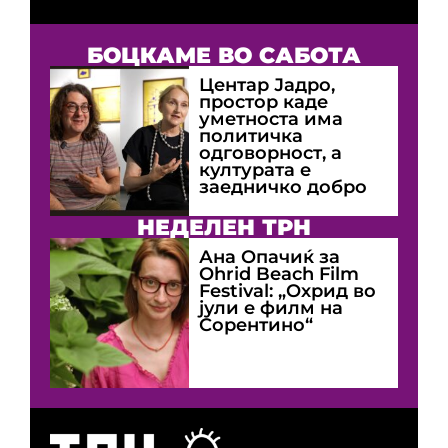
БОЦКАМЕ ВО САБОТА
Центар Јадро,
простор каде
уметноста има
политичка
одговорност, а
културата е
заедничко добро
НЕДЕЛЕН ТРН
Ана Опачиќ за
Оhrid Beach Film
Festival: „Охрид во
јули е филм на
Сорентино“