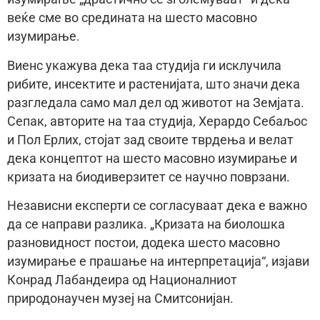
веќе сме во средината на шесто масовно
изумирање.
Виенс укажува дека таа студија ги исклучила
рибите, инсектите и растенијата, што значи дека
разгледала само мал дел од животот на Земјата.
Сепак, авторите на таа студија, Херардо Себаљос
и Пол Ерлих, стојат зад своите тврдења и велат
дека концептот на шесто масовно изумирање и
кризата на биодиверзитет се научно поврзани.
Независни експерти се согласуваат дека е важно
да се направи разлика. „Кризата на биолошка
разновидност постои, додека шесто масовно
изумирање е прашање на интерпретација“, изјави
Конрад Лабандеира од Националниот
природонаучен музеј на Смитсонијан.