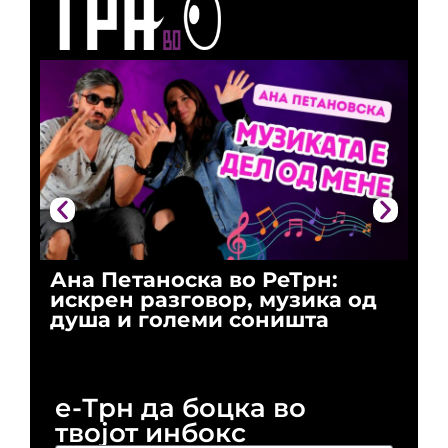
Ана Петаноска во РеТрн:
Ри
искрен разговор, музика од
го
душа и големи соништа
За
и 
е-Трн да боцка во
твојот инбокс