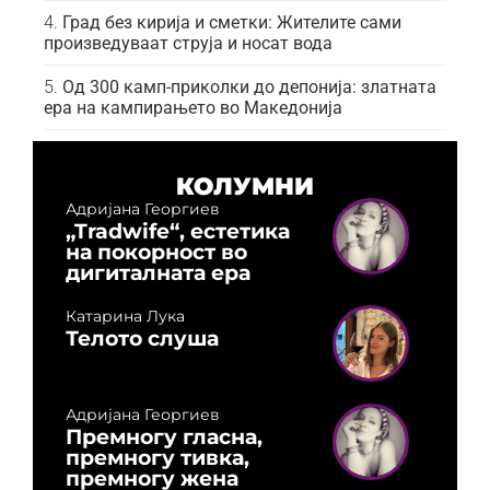
Град без кирија и сметки: Жителите сами
произведуваат струја и носат вода
Од 300 камп-приколки до депонија: златната
ера на кампирањето во Македонија
КОЛУМНИ
Адријана Георгиев
„Tradwife“, естетика
на покорност во
дигиталната ера
Катарина Лука
Телото слуша
Адријана Георгиев
Премногу гласна,
премногу тивка,
премногу жена