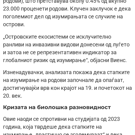
родови), што претставува околу 0.45% од вкупно
23.000 проценети родови. Клучен заклучок е дека
поголемиот дел од изумирањата се случиле на
острови.
„Островските екосистеми се исклучително
ранливи на инвазивни видови донесени од луѓето
и затоа не се репрезентативен индикатор за
глобалниот ризик од изумирање“, објасни Виенс.
Изненадувачки, анализата покажа дека стапките
на изумирање на родови започнале да опаѓаат,
достигнувајќи врв кон крајот на 19. и почетокот на
20. век.
Кризата на биолошка разновидност
Овие наоди се спротивни на студијата од 2023
година, која тврдеше дека стапките на
изумирање „драстично се зголемуваат“ и дека