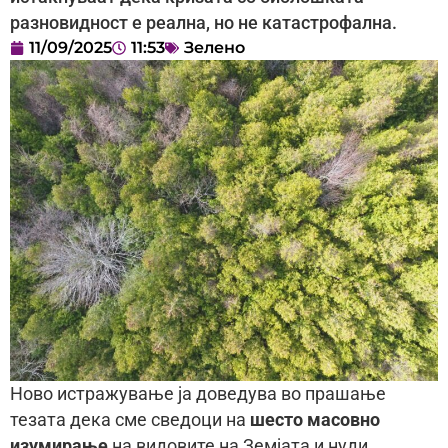
разновидност е реална, но не катастрофална.
11/09/2025
11:53
Зелено
Ново истражување ја доведува во прашање
тезата дека сме сведоци на
шесто масовно
изумирање
на видовите на Земјата и нуди