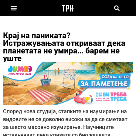
Крај на паниката?
Истражувањата откриваат дека
планетата не умира… барем не
уште
Според нова студија, стапките на изумирање на
видовите не се доволно високи за да се сметаат
за шесто масовно изумирање. Научниците
истакнуваат дека кризата со биолошката