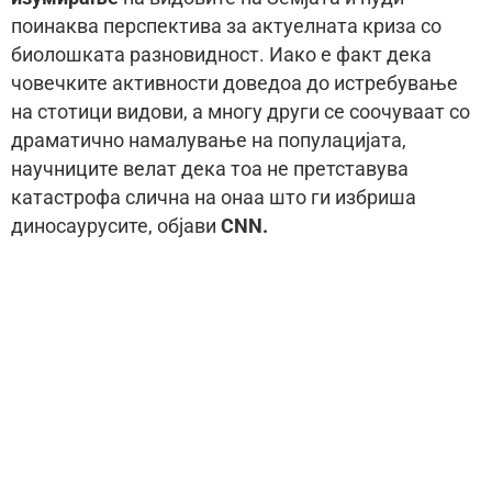
поинаква перспектива за актуелната криза со
биолошката разновидност. Иако е факт дека
човечките активности доведоа до истребување
на стотици видови, а многу други се соочуваат со
драматично намалување на популацијата,
научниците велат дека тоа не претставува
катастрофа слична на онаа што ги избриша
диносаурусите, објави
CNN.