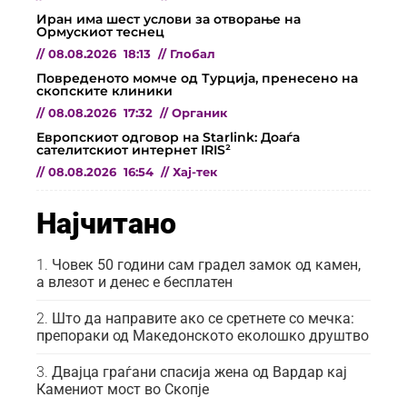
Иран има шест услови за отворање на
Ормускиот теснец
//
08.08.2026
18:13
//
Глобал
Повреденото момче од Турција, пренесено на
скопските клиники
//
08.08.2026
17:32
//
Органик
Европскиот одговор на Starlink: Доаѓа
сателитскиот интернет IRIS²
//
08.08.2026
16:54
//
Хај-тек
Најчитано
Човек 50 години сам градел замок од камен,
а влезот и денес е бесплатен
Што да направите ако се сретнете со мечка:
препораки од Македонското еколошко друштво
Двајца граѓани спасија жена од Вардар кај
Камениот мост во Скопје