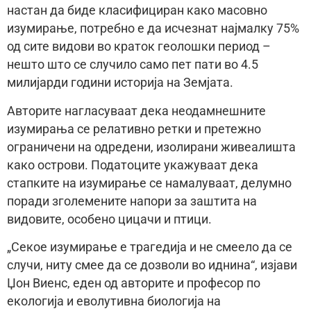
настан да биде класифициран како масовно
изумирање, потребно е да исчезнат најмалку 75%
од сите видови во краток геолошки период –
нешто што се случило само пет пати во 4.5
милијарди години историја на Земјата.
Авторите нагласуваат дека неодамнешните
изумирања се релативно ретки и претежно
ограничени на одредени, изолирани живеалишта
како острови. Податоците укажуваат дека
стапките на изумирање се намалуваат, делумно
поради зголемените напори за заштита на
видовите, особено цицачи и птици.
„Секое изумирање е трагедија и не смеело да се
случи, ниту смее да се дозволи во иднина“, изјави
Џон Виенс, еден од авторите и професор по
екологија и еволутивна биологија на