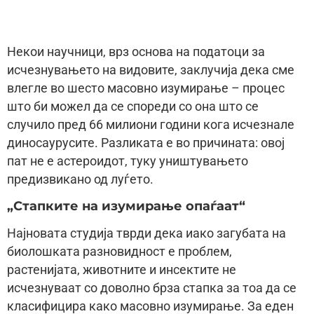
Некои научници, врз основа на податоци за
исчезнувањето на видовите, заклучија дека сме
влегле во шесто масовно изумирање – процес
што би можел да се спореди со она што се
случило пред 66 милиони години кога исчезнале
диносаурусите. Разликата е во причината: овој
пат не е астероидот, туку уништувањето
предизвикано од луѓето.
„Стапките на изумирање опаѓаат“
Најновата студија тврди дека иако загубата на
биолошката разновидност е проблем,
растенијата, животните и инсектите не
исчезнуваат со доволно брза стапка за тоа да се
класифицира како масовно изумирање. За еден