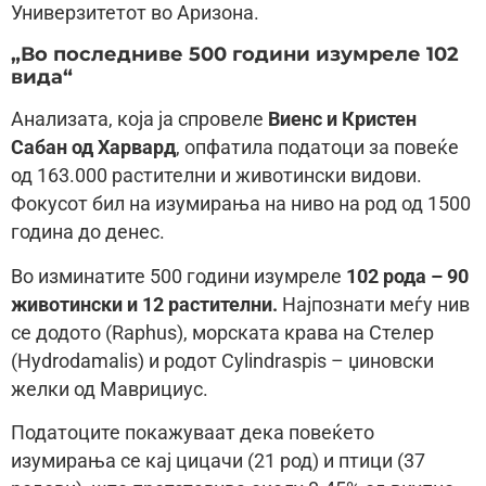
Универзитетот во Аризона.
„Во последниве 500 години изумреле 102
вида“
Анализата, која ја спровеле
Виенс и Кристен
Сабан од Харвард
, опфатила податоци за повеќе
од 163.000 растителни и животински видови.
Фокусот бил на изумирања на ниво на род од 1500
година до денес.
Во изминатите 500 години изумреле
102 рода – 90
животински и 12 растителни.
Најпознати меѓу нив
се додото (Raphus), морската крава на Стелер
(Hydrodamalis) и родот Cylindraspis – џиновски
желки од Маврициус.
Податоците покажуваат дека повеќето
изумирања се кај цицачи (21 род) и птици (37