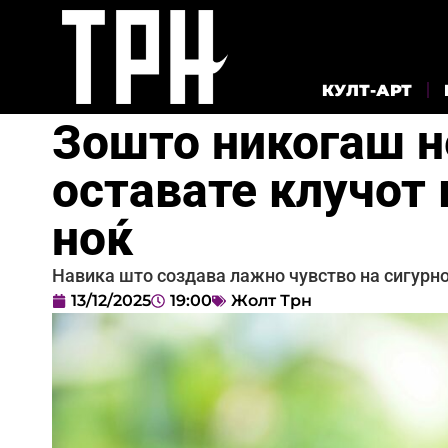
КУЛТ-АРТ
Зошто никогаш не
оставате клучот 
ноќ
Навика што создава лажно чувство на сигурно
13/12/2025
19:00
Жолт Трн