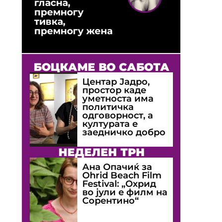
гласна,
премногу
тивка,
премногу жена
БОЦКАМЕ ВО САБОТА
Центар Јадро,
простор каде
уметноста има
политичка
одговорност, а
културата е
заедничко добро
НЕДЕЛЕН ТРН
Ана Опачиќ за
Оhrid Beach Film
Festival: „Охрид
во јули е филм на
Сорентино“