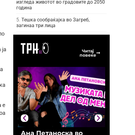
изгледа животот во градовите до 2050
година
Тешка сообраќајка во Загреб,
загинаа три лица
ло
 ја
Читај
повеќе
да
ка
а е
тоа
Ана Петаноска во
Ристо 