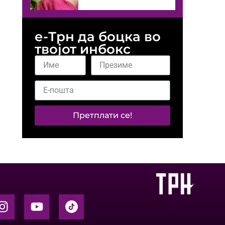
е-Трн да боцка во
твојот инбокс
Претплати се!