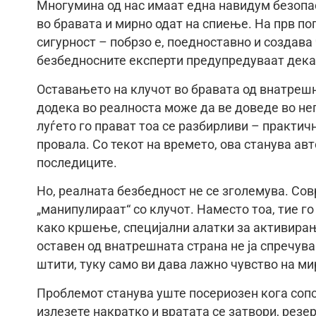
Многумина од нас имаат една навидум безопасн
во бравата и мирно одат на спиење. На прв по
сигурност – побрзо е, поедноставно и создава
безбедносните експерти предупредуваат дека 
Оставањето на клучот во бравата од внатрешн
додека во реалноста може да ве доведе во неп
луѓето го прават тоа се разбирливи – практич
провала. Со текот на времето, ова станува ав
последиците.
Но, реалната безбедност не се зголемува. Со
„манипулираат“ со клучот. Наместо тоа, тие г
како кршење, специјални алатки за активира
оставен од внатрешната страна не ја спречува 
штити, туку само ви дава лажно чувство на ми
Проблемот станува уште посериозен кога сопст
излезете накратко и вратата се затвори, резе