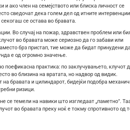
 и ако член на семејството или блиска личност се
есто сведочат дека голем дел од итните интервенции
 секогаш се остава во бравата.
ции. Во случај на пожар, здравствен проблем или би
 клучот во бравата може сериозно да го забави или
место брз пристап, тие може да бидат принудени да
унда е од огромно значење.
но поефикасна практика: по заклучувањето, клучот 
есто во близина на вратата, но надвор од видик.
т на бравата и цилиндарот, бидејќи подобра механич
требни ризици.
не се темели на навики што изгледаат „паметно“. Та
лучот во бравата преку ноќ е токму спротивното од 