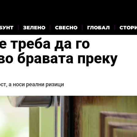
БУНТ
ЗЕЛЕНО
СВЕСНО
ГЛОБАЛ
СТОР
 треба да го
во бравата преку
ст, а носи реални ризици