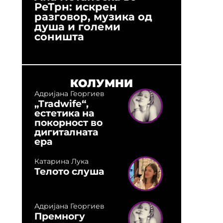
РеТрн: искрен
(Арханг
разговор, музика од
години
душа и големи
студио:
соништа
музика,
оловни
КОЛУМНИ
Адријана Георгиев
„Tradwife“,
естетика на
покорност во
дигиталната
ера
Катарина Лука
Телото слуша
Адријана Георгиев
Премногу