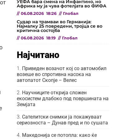
УЕФА бара смена на Инфантино, но
чот
Африка му ја чува фотелјата во ФИФА
//
06.08.2026
18:26
//
Глобал
Судар на трамваи во Германија:
Најмалку 25 повредени, тројца се во
критична состојба
//
06.08.2026
18:19
//
Глобал
о
Најчитано
Приведен возачот кој со автомобил
возеше во спротивна насока на
автопатот Скопје – Велес
и
Научниците открија сложен
екосистем длабоко под површината на
Земјата
е
Сателитски снимки ја покажуваат
сериозноста – Дунав пред и по сушата
Македонија се потопла: како ќе