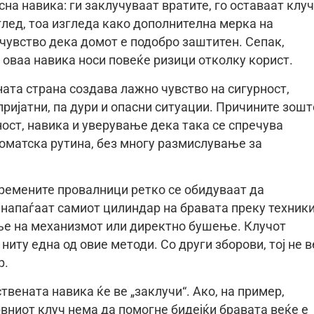
а навика: ги заклучуваат вратите, го оставаат клу
глед, тоа изгледа како дополнителна мерка на
 чувство дека домот е подобро заштитен. Сепак,
оваа навика носи повеќе ризици отколку корист.
ата страна создава лажно чувство на сигурност,
ријатни, па дури и опасни ситуации. Причините зошт
ност, навика и уверување дека така се спречува
томатска рутина, без многу размислување за
времените провалници ретко се обидуваат да
о напаѓаат самиот цилиндар на бравата преку техник
ње на механизмот или директно бушење. Клучот
ниту една од овие методи. Со други зборови, тој не в
р.
вената навика ќе ве „заклучи“. Ако, на пример,
рвниот клуч нема да помогне бидејќи бравата веќе е