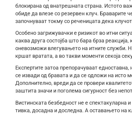
блокирана од внатрешната страна. Истото важи
обиде да влезе со резервен клуч. Браварите ч
започнуваат токму со реченицата дека клучот
Особено загрижувачки е ризикот во итни ситуа
каква друга состојба што бара брза реакција,
оневозможи влегувањето на итните служби. На
кршат вратата, а во такви моменти секоја сек
Експертите затоа препорачуваат едноставна, 
се извади од бравата и да се одложи на исто м
Дополнително, вреди да се провери квалитето
заштита значи и поголема сигурност без непо
Вистинската безбедност не е спектакуларна и 
тивка, досадна и доследна. А оставањето на к