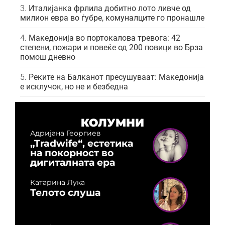
Италијанка фрлила добитно лото ливче од
милион евра во ѓубре, комуналците го пронашле
Македонија во портокалова тревога: 42
степени, пожари и повеќе од 200 повици во Брза
помош дневно
Реките на Балканот пресушуваат: Македонија
е исклучок, но не и безбедна
КОЛУМНИ
Адријана Георгиев
„Tradwife“, естетика
на покорност во
дигиталната ера
Катарина Лука
Телото слуша