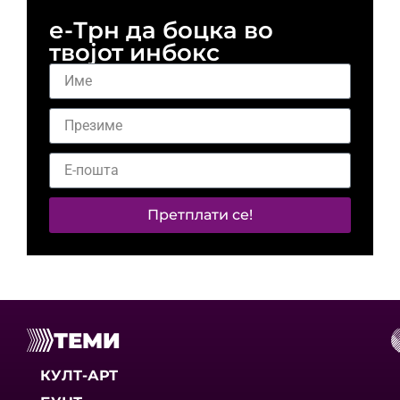
е-Трн да боцка во
твојот инбокс
Претплати се!
ТЕМИ
КУЛТ-АРТ