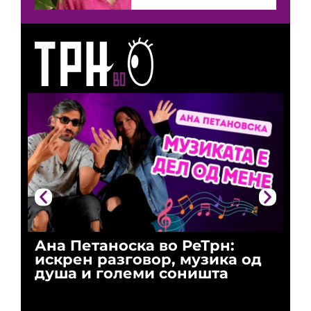
Ана Петаноска во РеТрн:
Ри
искрен разговор, музика од
го
душа и големи соништа
За
и 