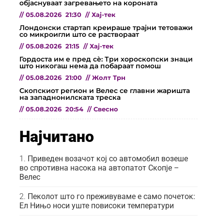
објаснуваат загревањето на короната
//
05.08.2026
21:30
//
Хај-тек
Лондонски стартап креираше трајни тетоважи
со микроигли што се раствораат
//
05.08.2026
21:15
//
Хај-тек
Гордоста им е пред сѐ: Три хороскопски знаци
што никогаш нема да побараат помош
//
05.08.2026
21:00
//
Жолт Трн
Скопскиот регион и Велес се главни жаришта
на западнонилската треска
//
05.08.2026
20:54
//
Свесно
Најчитано
Приведен возачот кој со автомобил возеше
во спротивна насока на автопатот Скопје –
Велес
Пеколот што го преживуваме е само почеток:
Ел Нињо носи уште повисоки температури