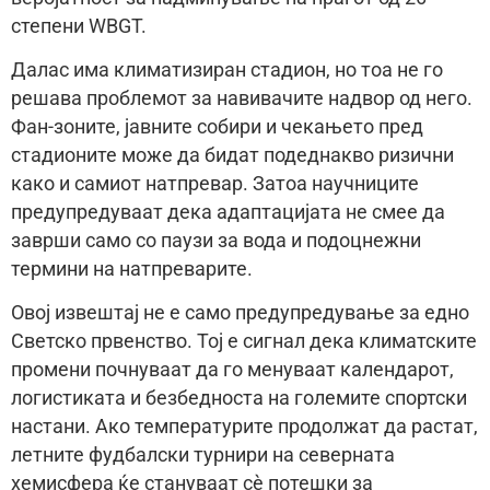
степени WBGT.
Далас има климатизиран стадион, но тоа не го
решава проблемот за навивачите надвор од него.
Фан-зоните, јавните собири и чекањето пред
стадионите може да бидат подеднакво ризични
како и самиот натпревар. Затоа научниците
предупредуваат дека адаптацијата не смее да
заврши само со паузи за вода и подоцнежни
термини на натпреварите.
Овој извештај не е само предупредување за едно
Светско првенство. Тој е сигнал дека климатските
промени почнуваат да го менуваат календарот,
логистиката и безбедноста на големите спортски
настани. Ако температурите продолжат да растат,
летните фудбалски турнири на северната
хемисфера ќе стануваат сè потешки за