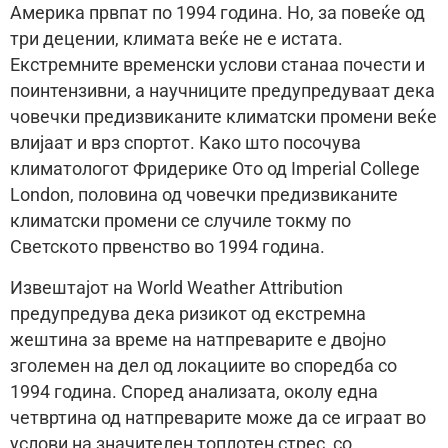
Америка првпат по 1994 година. Но, за повеќе од
три децении, климата веќе не е истата.
Екстремните временски услови станаа почести и
поинтензивни, а научниците предупредуваат дека
човечки предизвиканите климатски промени веќе
влијаат и врз спортот. Како што посочува
климатологот Фридерике Ото од Imperial College
London, половина од човечки предизвиканите
климатски промени се случиле токму по
Светското првенство во 1994 година.
Извештајот на World Weather Attribution
предупредува дека ризикот од екстремна
жештина за време на натпреварите е двојно
зголемен на дел од локациите во споредба со
1994 година. Според анализата, околу една
четвртина од натпреварите може да се играат во
услови на значителен топлотен стрес, со