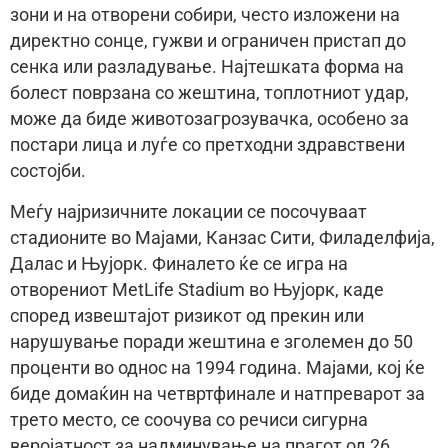
зони и на отворени собири, често изложени на
директно сонце, гужви и ограничен пристап до
сенка или разладување. Најтешката форма на
болест поврзана со жештина, топлотниот удар,
може да биде животозагрозувачка, особено за
постари лица и луѓе со претходни здравствени
состојби.
Меѓу најризичните локации се посочуваат
стадионите во Мајами, Канзас Сити, Филаделфија,
Далас и Њујорк. Финалето ќе се игра на
отворениот MetLife Stadium во Њујорк, каде
според извештајот ризикот од прекин или
нарушување поради жештина е зголемен до 50
проценти во однос на 1994 година. Мајами, кој ќе
биде домаќин на четвртфинале и натпреварот за
трето место, се соочува со речиси сигурна
веројатност за надминување на прагот од 26