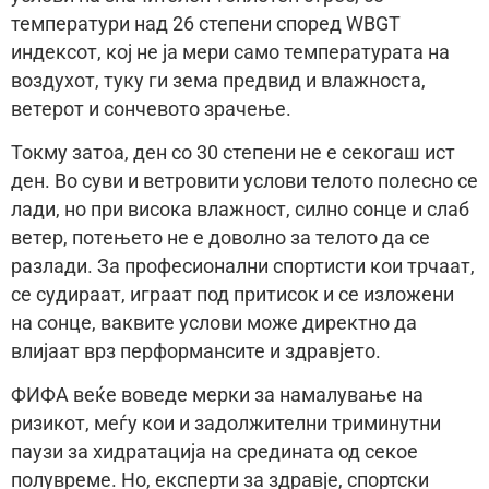
температури над 26 степени според WBGT
индексот, кој не ја мери само температурата на
воздухот, туку ги зема предвид и влажноста,
ветерот и сончевото зрачење.
Токму затоа, ден со 30 степени не е секогаш ист
ден. Во суви и ветровити услови телото полесно се
лади, но при висока влажност, силно сонце и слаб
ветер, потењето не е доволно за телото да се
разлади. За професионални спортисти кои трчаат,
се судираат, играат под притисок и се изложени
на сонце, ваквите услови може директно да
влијаат врз перформансите и здравјето.
ФИФА веќе воведе мерки за намалување на
ризикот, меѓу кои и задолжителни триминутни
паузи за хидратација на средината од секое
полувреме. Но, експерти за здравје, спортски