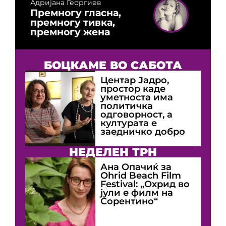
Адријана Георгиев
Премногу гласна,
премногу тивка,
премногу жена
БОЦКАМЕ ВО САБОТА
Центар Јадро,
простор каде
уметноста има
политичка
одговорност, а
културата е
заедничко добро
НЕДЕЛЕН ТРН
Ана Опачиќ за
Оhrid Beach Film
Festival: „Охрид во
јули е филм на
Сорентино“