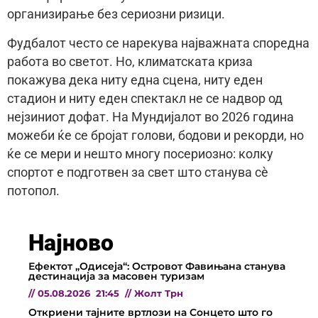
организирање без сериозни ризици.
Фудбалот често се нарекува најважната споредна
работа во светот. Но, климатската криза
покажува дека ниту една сцена, ниту еден
стадион и ниту еден спектакл не се надвор од
нејзиниот дофат. На Мундијалот во 2026 година
можеби ќе се бројат голови, бодови и рекорди, но
ќе се мери и нешто многу посериозно: колку
спортот е подготвен за свет што станува сè
потопол.
Најново
Ефектот „Одисеја“: Островот Фавињана станува
дестинација за масовен туризам
//
05.08.2026
21:45
//
Жолт Трн
Откриени тајните вртлози на Сонцето што го