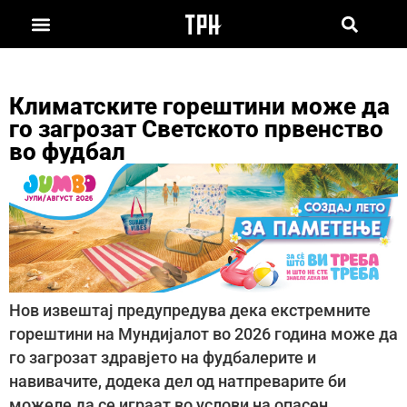
Климатските горештини може да
го загрозат Светското првенство
во фудбал
Нов извештај предупредува дека екстремните
горештини на Мундијалот во 2026 година може да
го загрозат здравјето на фудбалерите и
навивачите, додека дел од натпреварите би
можеле да се играат во услови на опасен