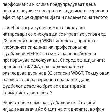
перформанси и клима предупредуваат дека
ваквите паузи се прекратки за да имаат сериозен
ефект врз рехидратацијата и ладењето на телото.
Посебно загрижувачки е што околу пет
натпревари се очекува да се играат во услови од
28 степени според WBGT индексот, праг што
глобалниот синдикат на професионални
фудбалери FIFPRO го смета за небезбеден и
препорачува одложување. Според официјалните
правила на ФИФА, пак, одложување се
разгледува дури над 32 степени WBGT. Токму оваа
разлика отвора сериозно прашање: дали
фудбалот доволно брзо се адаптира на
климатската реалност?
Ризикот не е само за фудбалерите. Стотици
илјади навивачи ќе бидат на стадионите, во фан-