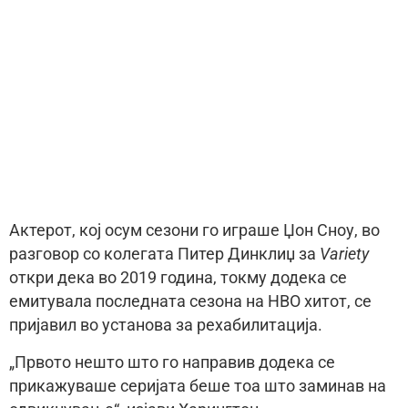
Актерот, кој осум сезони го играше Џон Сноу, во
разговор со колегата Питер Динклиџ за
Variety
откри дека во 2019 година, токму додека се
емитувала последната сезона на HBO хитот, се
пријавил во установа за рехабилитација.
„Првото нешто што го направив додека се
прикажуваше серијата беше тоа што заминав на