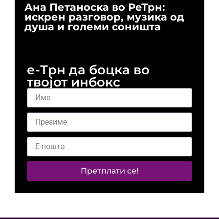
Ана Петаноска во РеТрн:
Ри
искрен разговор, музика од
го
душа и големи соништа
За
и 
е-Трн да боцка во
твојот инбокс
Претплати се!