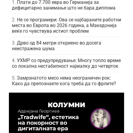
Плати до 7.700 евра во Германија за
дефицитарно занимање што не бара диплома
Не се програмери: Ова се најбараните работни
места во Европа во 2026 година, а Македонија
веќе го чувствува истиот проблем
Дрво од 84 метри откриено во досега
неистражена шума
УХМР со предупредување: Многу топло време
со локална нестабилност најмалку до четврток
Замрзнатото месо нема неограничен рок:
Како да препознаете кога треба да го фрлите?
КОЛУМНИ
Адријана Георгиев
„Tradwife“, естетика
на покорност во
дигиталната ера