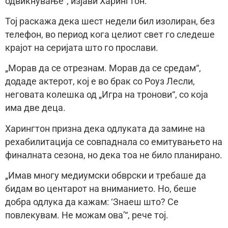
одвикнување“, изјави Харингтон.
Тој раскажа дека шест недели бил изолиран, без
телефон, во период кога целиот свет го следеше
крајот на серијата што го прослави.
„Морав да се отрезнам. Морав да се средам“,
додаде актерот, кој е во брак со Роуз Лесли,
неговата колешка од „Игра на тронови“, со која
има две деца.
Харингтон призна дека одлуката да замине на
рехабилитација се совпаднала со емитувањето на
финалната сезона, но дека тоа не било планирано.
„Имав многу медиумски обврски и требаше да
бидам во центарот на вниманието. Но, беше
добра одлука да кажам: ‘Знаеш што? Се
повлекувам. Не можам ова’“, рече тој.