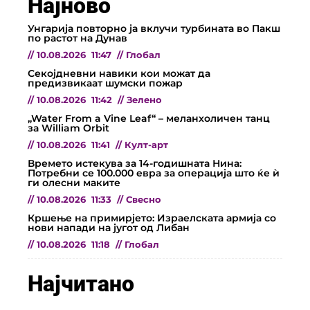
Најново
Унгарија повторно ја вклучи турбината во Пакш
по растот на Дунав
//
10.08.2026
11:47
//
Глобал
Секојдневни навики кои можат да
предизвикаат шумски пожар
//
10.08.2026
11:42
//
Зелено
„Water From a Vine Leaf“ – меланхоличен танц
за William Orbit
//
10.08.2026
11:41
//
Култ-арт
Времето истекува за 14-годишната Нина:
Потребни се 100.000 евра за операција што ќе ѝ
ги олесни маките
//
10.08.2026
11:33
//
Свесно
Кршење на примирјето: Израелската армија со
нови напади на југот од Либан
//
10.08.2026
11:18
//
Глобал
Најчитано