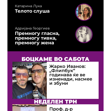
Катарина Лука
Телото слуша
Адријана Георгиев
Премногу гласна,
премногу тивка,
премногу жена
БОЦКАМЕ ВО САБОТА
Жарко Иванов:
„Флипбук“
годинава ќе ве
изненади, насмее
и збуни
НЕДЕЛЕН ТРН
Проф. д-р