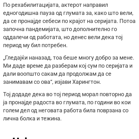
По рехабилитацијата, актерот направил
едногодишна пауза од глумата за, како што вели,
да се пронајде себеси по крајот на серијата. Потоа
започна пандемијата, што дополнително го
оддалечи од работата, но денес вели дека тој
период му бил потребен.
„Гледајќи наназад, тоа беше многу добро за мене.
Ми даде време да разберам кој сум по серијата и
дали воопшто сакам да продолжам да се
занимавам со ова“, изјави Харингтон.
Тој додаде дека во тој период морал повторно да
ја пронајде радоста во глумата, по години во кои
голем дел од неговата работа била поврзана со
лична болка и тежина.