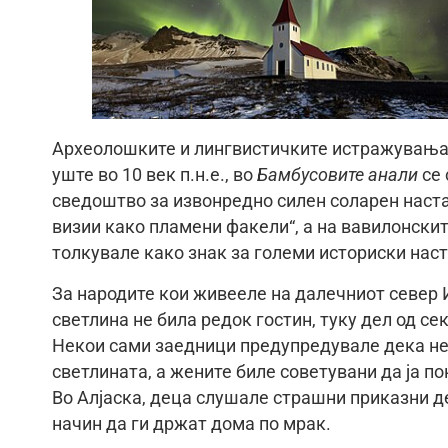
Археолошките и лингвистичките истражувања о
уште во 10 век п.н.е., во
Бамбусовите анали
се 
сведоштво за извонредно силен соларен настан
визии како пламени факели“, а на вавилонскит
толкувале како знак за големи историски наст
За народите кои живееле на далечниот север 
светлина не била редок гостин, туку дел од се
Некои сами заедници предупредувале дека не т
светлината, а жените биле советувани да ја по
Во Алјаска, деца слушале страшни приказни д
начин да ги држат дома по мрак.