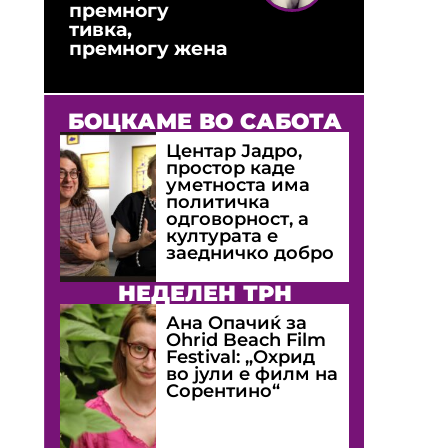
премногу
тивка,
премногу жена
БОЦКАМЕ ВО САБОТА
Центар Јадро,
простор каде
уметноста има
политичка
одговорност, а
културата е
заедничко добро
НЕДЕЛЕН ТРН
Ана Опачиќ за
Оhrid Beach Film
Festival: „Охрид
во јули е филм на
Сорентино“