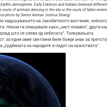
in Earth's atmosphere. Early Eskimos and Indians believed different
 souls of animals dancing in the sky or the souls of fallen enem
 Force photo by Senior Airman Joshua Strang)
 по задушувањето на Јакобитското востание, ноќнот
ги. Некои ги опишувале како „чист пламен“, други ка
в дожд што се слева од небесата“. Толкувањата
т: за едни овие светлини биле божји знак за претсто
 „судбината на народите и падот на кралствата“.