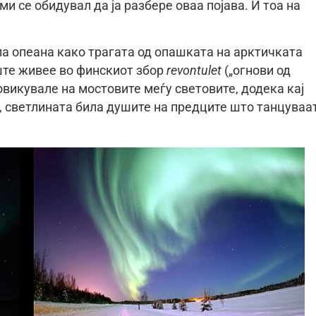
и се обидувал да ја разбере оваа појава. И тоа на
ла опеана како трагата од опашката на арктичката
уште живее во финскиот збор
revontulet
(„огнови од
овикувале на мостовите меѓу световите, додека кај
, светлината била душите на предците што танцуваа