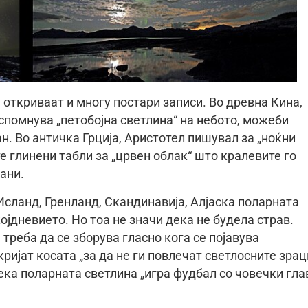
ткриваат и многу постари записи. Во древна Кина,
спомнува „петобојна светлина“ на небото, можеби
. Во античка Грција, Аристотел пишувал за „ноќни
е глинени табли за „црвен облак“ што кралевите го
ани.
Исланд, Гренланд, Скандинавија, Алјаска поларната
којдневието. Но тоа не значи дека не будела страв.
реба да се зборува гласно кога се појавува
кријат косата „за да не ги повлечат светлосните зрац
ека поларната светлина „игра фудбал со човечки гла