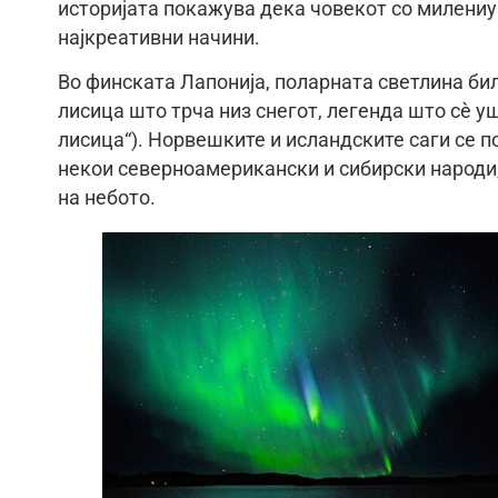
историјата покажува дека човекот со милениум
најкреативни начини.
Во финската Лапонија, поларната светлина би
лисица што трча низ снегот, легенда што сè 
лисица“). Норвешките и исландските саги се п
некои северноамерикански и сибирски народи
на небото.