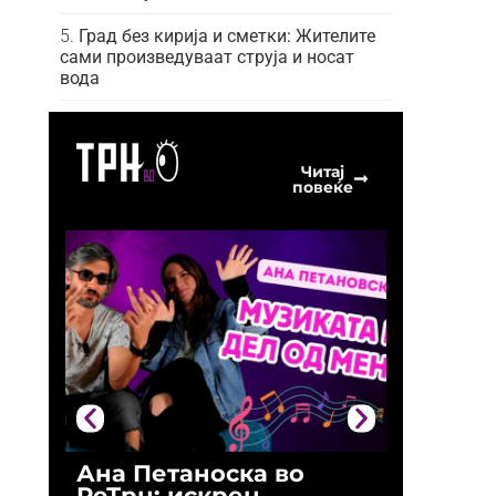
Град без кирија и сметки: Жителите
сами произведуваат струја и носат
вода
Читај
повеќе
Ана Петаноска во
Ристо 
РеТрн: искрен
(Арханг