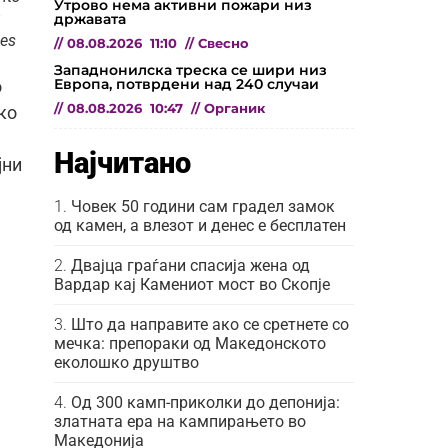
Утрово нема активни пожари низ
државата
ies
//
08.08.2026
11:10
//
Свесно
Западнонилска треска се шири низ
Европа, потврдени над 240 случаи
о
//
08.08.2026
10:47
//
Органик
ко
Најчитано
јни
Човек 50 години сам градел замок
од камен, а влезот и денес е бесплатен
Двајца граѓани спасија жена од
Вардар кај Камениот мост во Скопје
Што да направите ако се сретнете со
мечка: препораки од Македонското
еколошко друштво
Од 300 камп-приколки до депонија:
златната ера на кампирањето во
Македонија