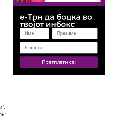
е-Трн да боцка во
твојот инбокс
Претплати се!
и“.
ви“