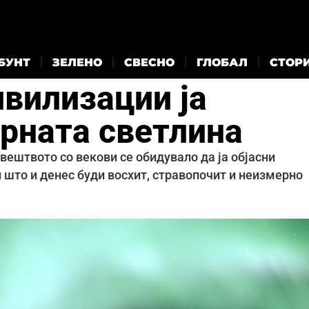
БУНТ
ЗЕЛЕНО
СВЕСНО
ГЛОБАЛ
СТОР
ивилизации ја
арната светлина
вештвото со векови се обидувало да ја објасни
 што и денес буди восхит, стравопочит и неизмерно