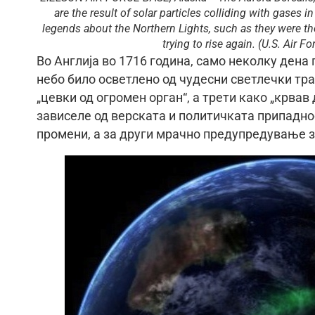
are the result of solar particles colliding with gases 
legends about the Northern Lights, such as they were the
trying to rise again. (U.S. Air
Во Англија во 1716 година, само неколку дена
небо било осветлено од чудесни светлечки тра
„цевки од огромен орган“, а трети како „крва
зависеле од верската и политичката припаднос
промени, а за други мрачно предупредување за