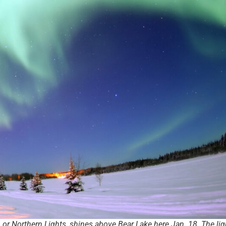
or Northern Lights, shines above Bear Lake here Jan. 18. The lig