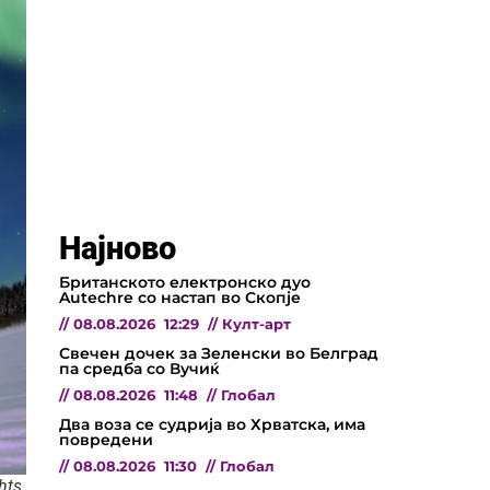
Најново
Британското електронско дуо
Autechre со настап во Скопје
//
08.08.2026
12:29
//
Култ-арт
Свечен дочек за Зеленски во Белград
па средба со Вучиќ
//
08.08.2026
11:48
//
Глобал
Два воза се судрија во Хрватска, има
повредени
//
08.08.2026
11:30
//
Глобал
hts