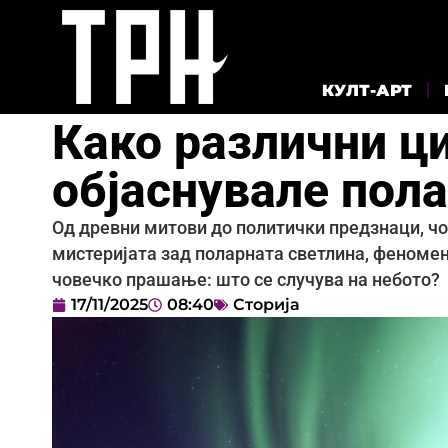
КУЛТ-АРТ
Како различни ц
објаснувале пол
Од древни митови до политички предзнаци, чо
мистеријата зад поларната светлина, феномен
човечко прашање: што се случува на небото?
17/11/2025
08:40
Сторија