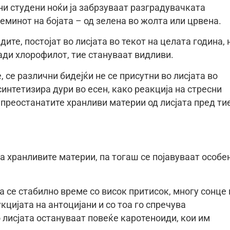
и студени ноќи ја забрзуваат разградувачката
еминот на бојата – од зелена во жолта или црвена.
те, постојат во лисјата во текот на целата година, 
ади хлорофилот, тие стануваат видливи.
 се различни бидејќи не се присутни во лисјата во
синтетизира дури во есен, како реакција на стресни
 преостанатите хранливи материи од лисјата пред ти
 хранливите материи, па тогаш се појавуваат особе
 се стабилно време со висок притисок, многу сонце 
кцијата на антоцијани и со тоа го спречува
о лисјата остануваат повеќе каротеноиди, кои им