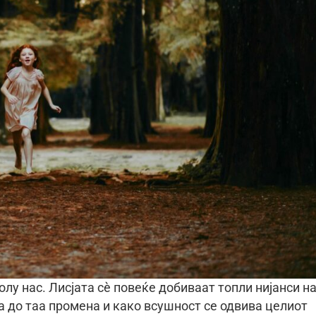
олу нас. Лисјата сè повеќе добиваат топли нијанси н
а до таа промена и како всушност се одвива целиот