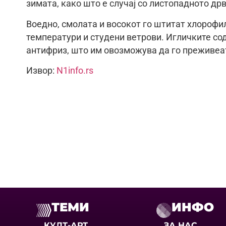
зимата, како што е случај со листопадното дрв
Воедно, смолата и восокот го штитат хлорофи
температури и студени ветрови. Игличките со
антифриз, што им овозможува да го преживеат
Извор:
N1info.rs
ТЕМИ
ИНФО
КУЛТ-АРТ
ЗА НАС