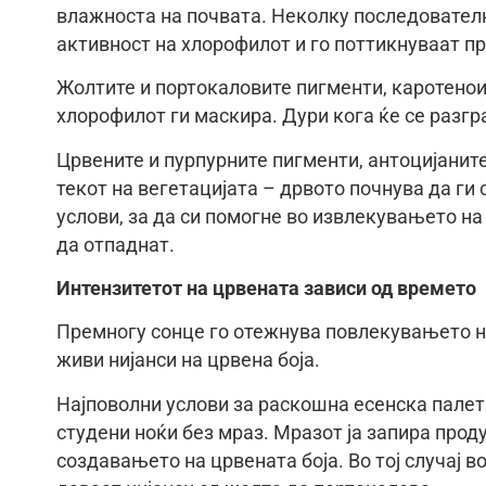
влажноста на почвата. Неколку последователн
активност на хлорофилот и го поттикнуваат пр
Жолтите и портокаловите пигменти, каротеноиди
хлорофилот ги маскира. Дури кога ќе се разгр
Црвените и пурпурните пигменти, антоцијаните,
текот на вегетацијата – дрвото почнува да ги 
услови, за да си помогне во извлекувањето на
да отпаднат.
Интензитетот на црвената зависи од времето
Премногу сонце го отежнува повлекувањето на
живи нијанси на црвена боја.
Најповолни услови за раскошна есенска палета
студени ноќи без мраз. Мразот ја запира проду
создавањето на црвената боја. Во тој случај в