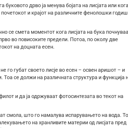
а буковото дрво ја менува бојата на лисјата или ког
ат почетокот и крајот на различните фенолошки годи
ично се смета моментот кога лисјата на бука почнува
јпрво во повисоките предели. Потоа, по околу две
токот на доцната есен.
не го губат своето лисје во есен – освен аришот – и
и. Тоа се должи на различната структура и функција 
илот и да ја одржуваат фотосинтезата во текот на
жат смола, што го намалува испарувањето на вода. Т
овлекувањето на хранливите материи од лисјата пред