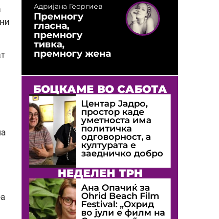
Адријана Георгиев
а
Премногу
шни
гласна,
премногу
тивка,
премногу жена
ат
БОЦКАМЕ ВО САБОТА
Центар Јадро,
простор каде
уметноста има
политичка
на
одговорност, а
културата е
заедничко добро
НЕДЕЛЕН ТРН
Ана Опачиќ за
Оhrid Beach Film
оа
Festival: „Охрид
во јули е филм на