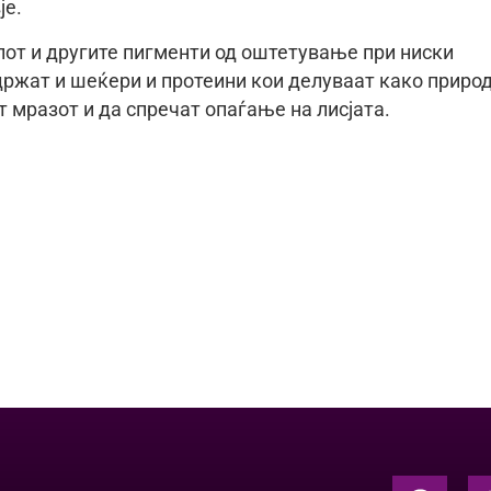
је.
лот и другите пигменти од оштетување при ниски
држат и шеќери и протеини кои делуваат како приро
 мразот и да спречат опаѓање на лисјата.