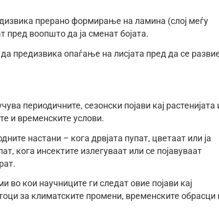
едизвика прерано формирање на ламина (слој меѓу
ат пред воопшто да ја сменат бојата.
 да предизвика опаѓање на лисјата пред да се разви
чува периодичните, сезонски појави кај растенијата 
те и временските услови.
дните настани – кога дрвјата пупат, цветаат или ја
лат, кога инсектите излегуваат или се појавуваат
рат.
 во кои научниците ги следат овие појави кај
атоци за климатските промени, временските обрасци 