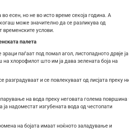
 во есен, но не во исто време секоја година. А
когаш може значително да се разликува од
т временските услови.
сенската палета
 зраци паѓаат под помал агол, листопадното дрвје ја
ш на хлорофилот што им ја дава зелената боја на
е разградуваат и се повлекуваат од лисјата преку н
испарување на вода преку неговата голема површина 
а ја надоместат изгубената вода од честопати
промена на бојата имаат ноќното заладување и