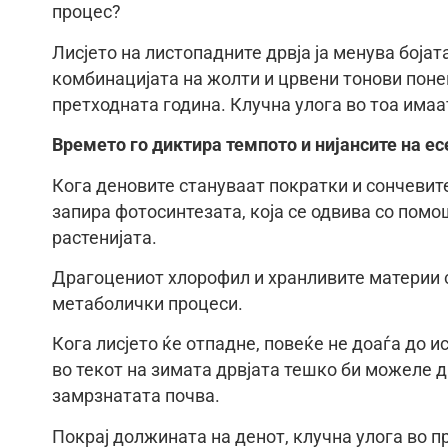
процес?
Лисјето на листопадните дрвја ја менува бојата
комбинацијата на жолти и црвени тонови поне
претходната година. Клучна улога во тоа имаа
Времето го диктира темпото и нијансите на е
Кога деновите стануваат пократки и сончевите
запира фотосинтезата, која се одвива со помо
растенијата.
Драгоцениот хлорофил и хранливите материи с
метаболички процеси.
Кога лисјето ќе отпадне, повеќе не доаѓа до 
во текот на зимата дрвјата тешко би можеле д
замрзнатата почва.
Покрај должината на денот, клучна улога во 