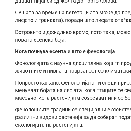
даваат нијанси од жолта до портокалова.
Сушата за време на вегетацијата може да пр
лисјето и гранката), поради што лисјата опаѓа
Ветровито и дождливо време, исто така, може
новата есенска боја.
Кога почнува есента и што е фенологија
Фенологијата е научна дисциплина која ги проу
животните и нивната поврзаност со климатски
Попросто кажано: фенологијата ги следи приро
менуваат бојата на лисјата, кога птиците се се
масовно, кога растенијата созреваат или се бе
Фенолошките градини се специјални екосистеми
различни видови растенија за да соберат под
екологијата на растенијата.