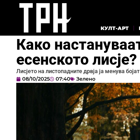
КУЛТ-АРТ
Како настануваат
есенското лисје?
Лисјето на листопадните дрвја ја менува бојата
08/10/2025
07:40
Зелено