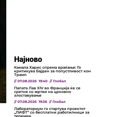
Најново
Камала Харис спрема враќање: Го
критикува Бајден за попустливост кон
Трамп
//
07.08.2026
19:40
//
Глобал
Папата Лав XIV во Франција ќе се
сретне со жртви на црковно
злоставување
//
07.08.2026
19:36
//
Глобал
а
Лабораториум го стартува проектот
„ЛИФТ“ со бесплатни работилници за
теремин