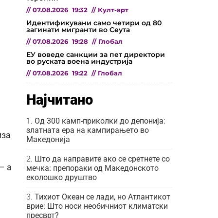
//
07.08.2026
19:32
//
Култ-арт
Идентификувани само четири од 80
загинати мигранти во Сеута
//
07.08.2026
19:28
//
Глобал
ЕУ воведе санкции за пет директори
во руската воена индустрија
//
07.08.2026
19:22
//
Глобал
Најчитано
Од 300 камп-приколки до депонија:
златната ера на кампирањето во
иза
Македонија
Што да направите ако се сретнете со
– а
мечка: препораки од Македонското
еколошко друштво
Тихиот Океан се лади, но Атлантикот
врие: Што носи необичниот климатски
пресврт?