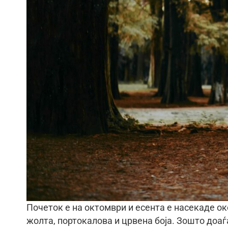
Почеток е на октомври и есента е насекаде ок
жолта, портокалова и црвена боја. Зошто доаѓ