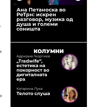
Ана Петаноска во
Ристо 
РеТрн: искрен
(Арханг
разговор, музика од
години
душа и големи
студио:
е
соништа
музика,
оловни
КОЛУМНИ
и
Адријана Георгиев
„Tradwife“,
естетика на
покорност во
дигиталната
ера
Катарина Лука
Телото слуша
и