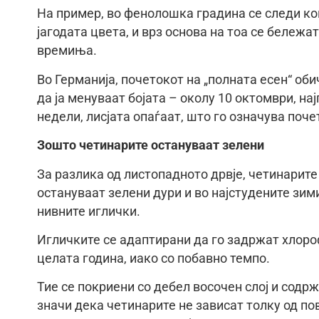
На пример, во фенолошка градина се следи ког
јагодата цвета, и врз основа на тоа се бележ
времиња.
Во Германија, почетокот на „полната есен“ об
да ја менуваат бојата – околу 10 октомври, на
недели, лисјата опаѓаат, што го означува поче
Зошто четинарите остануваат зелени
За разлика од листопадното дрвје, четинарите 
остануваат зелени дури и во најстудените зим
нивните иглички.
Игличките се адаптирани да го задржат хлороф
целата година, иако со побавно темпо.
Тие се покриени со дебел восочен слој и содр
значи дека четинарите не зависат толку од п