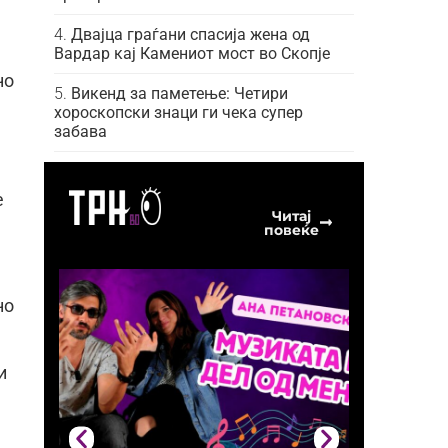
Двајца граѓани спасија жена од
Вардар кај Камениот мост во Скопје
но
Викенд за паметење: Четири
хороскопски знаци ги чека супер
забава
е
Читај
повеќе
но
и