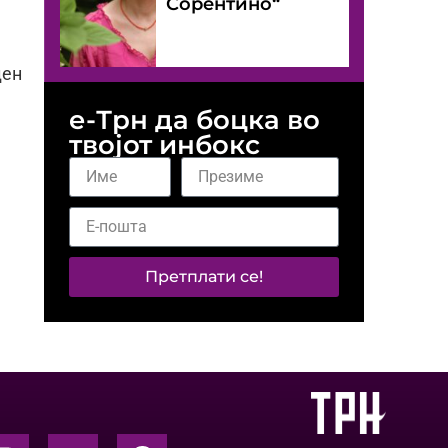
Сорентино“
ден
е-Трн да боцка во
твојот инбокс
Претплати се!