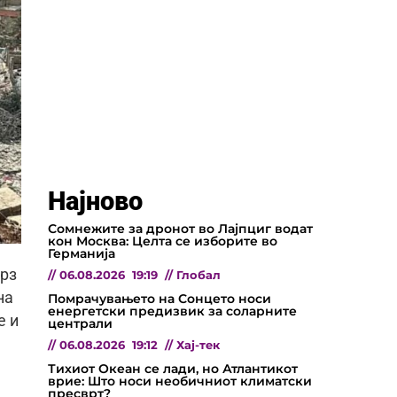
Најново
Сомнежите за дронот во Лајпциг водат
кон Москва: Целта се изборите во
Германија
врз
//
06.08.2026
19:19
//
Глобал
на
Помрачувањето на Сонцето носи
енергетски предизвик за соларните
е и
централи
//
06.08.2026
19:12
//
Хај-тек
Тихиот Океан се лади, но Атлантикот
врие: Што носи необичниот климатски
пресврт?