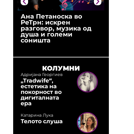
Ана Петаноска во
Ристо 
РеТрн: искрен
(Арханг
разговор, музика од
години
душа и големи
студио:
соништа
музика,
оловни
КОЛУМНИ
Адријана Георгиев
„Tradwife“,
естетика на
покорност во
дигиталната
ера
Катарина Лука
Телото слуша