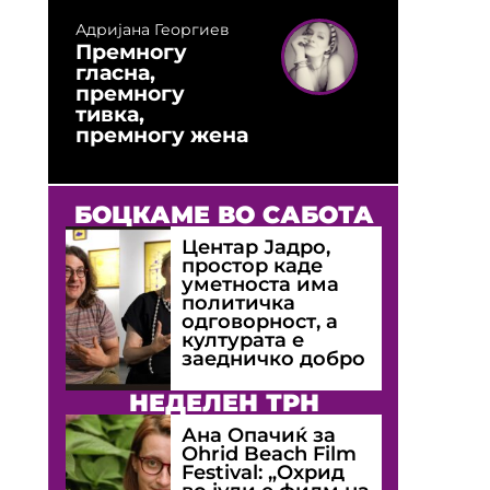
Адријана Георгиев
Премногу
гласна,
премногу
тивка,
премногу жена
БОЦКАМЕ ВО САБОТА
Центар Јадро,
простор каде
уметноста има
политичка
одговорност, а
културата е
заедничко добро
НЕДЕЛЕН ТРН
Ана Опачиќ за
Оhrid Beach Film
Festival: „Охрид