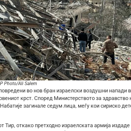
AP Photo/Ali Salem
 повредени во нов бран израелски воздушни напади 
Црвениот крст. Според Министерството за здравство 
 Набатије загинале седум лица, меѓу кои сириско дет
от Тир, откако претходно израелската армија издаде