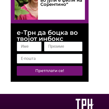
во јули е филм на
Сорентино“
е-Трн да боцка во
твојот инбокс
Претплати се!