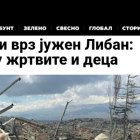
БУНТ
ЗЕЛЕНО
СВЕСНО
ГЛОБАЛ
СТОР
и врз јужен Либан:
у жртвите и деца