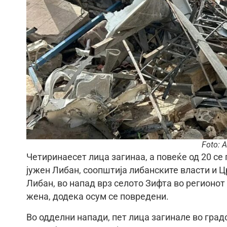
Foto: 
Четиринаесет лица загинаа, а повеќе од 20 се
јужен Либан, соопштија либанските власти и 
Либан, во напад врз селото Зифта во регионот
жена, додека осум се повредени.
Во одделни напади, пет лица загинале во град