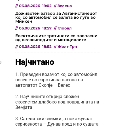
//
06.08.2026
19:02
//
Зелено
Доживотен затвор за Авганистанецот
кој со автомобил се залета во луѓе во
,
Минхен
//
06.08.2026
18:57
//
Глобал
Електричните тротинети се поопасни
од велосипедите и мотоциклите
//
06.08.2026
18:52
//
Жолт Трн
Најчитано
о
Приведен возачот кој со автомобил
возеше во спротивна насока на
автопатот Скопје – Велес
Научниците открија сложен
екосистем длабоко под површината на
Земјата
Сателитски снимки ја покажуваат
сериозноста – Дунав пред и по сушата