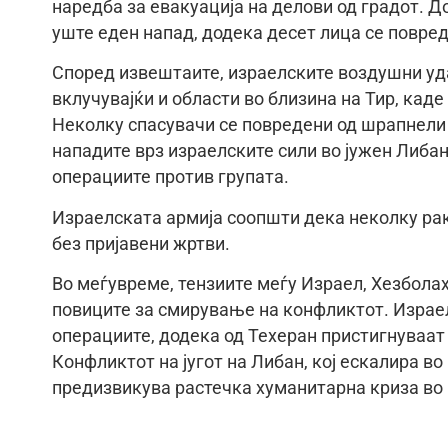
наредба за евакуација на делови од градот. До
уште еден напад, додека десет лица се повре
Според извештаите, израелските воздушни удар
вклучувајќи и области во близина на Тир, каде
Неколку спасувачи се повредени од шрапнели 
нападите врз израелските сили во јужен Либан
операциите против групата.
Израелската армија соопшти дека неколку рак
без пријавени жртви.
Во меѓувреме, тензиите меѓу Израел, Хезболах
повиците за смирување на конфликтот. Израе
операциите, додека од Техеран пристигнуваа
Конфликтот на југот на Либан, кој ескалира в
предизвикува растечка хуманитарна криза во 