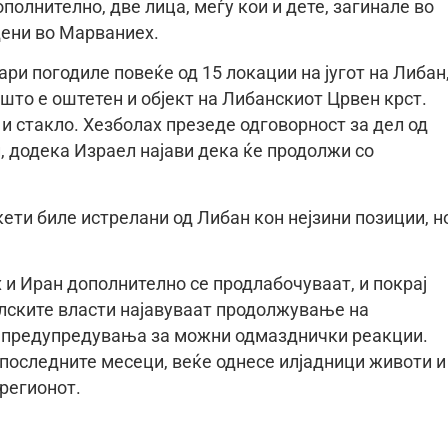
полнително, две лица, меѓу кои и дете, загинале во
дени во Марваниех.
и погодиле повеќе од 15 локации на југот на Либан
 што е оштетен и објект на Либанскиот Црвен крст.
и стакло. Хезболах презеде одговорност за дел од
, додека Израел најави дека ќе продолжи со
ети биле истрелани од Либан кон нејзини позиции, н
 и Иран дополнително се продлабочуваат, и покрај
лските власти најавуваат продолжување на
т предупредувања за можни одмазднички реакции.
о последните месеци, веќе однесе илјадници животи и
регионот.