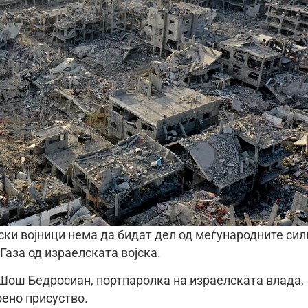
ки војници нема да бидат дел од меѓународните сил
Газа од израелската војска.
и Шош Бедросиан, портпаролка на израелската влада,
ено присуство.