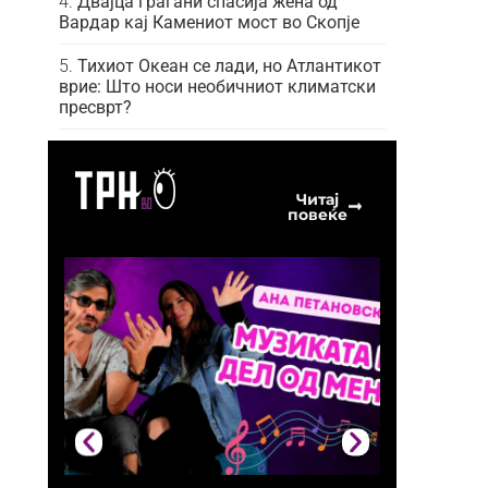
Двајца граѓани спасија жена од
Вардар кај Камениот мост во Скопје
Тихиот Океан се лади, но Атлантикот
врие: Што носи необичниот климатски
пресврт?
Читај
повеќе