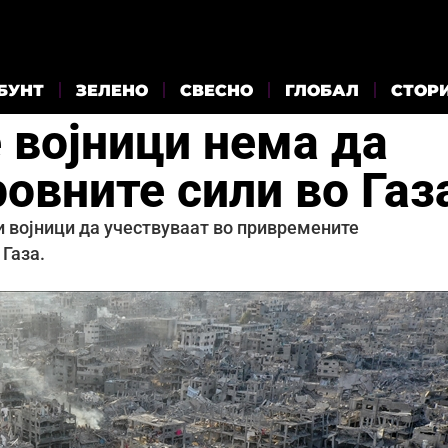
БУНТ
ЗЕЛЕНО
СВЕСНО
ГЛОБАЛ
СТОР
 војници нема да
овните сили во Газ
 војници да учествуваат во привремените
 Газа.