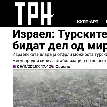
КУЛТ-АРТ
Израел: Турските
бидат дел од мир
Израелската влада ја отфрли можноста турски
меѓународни сили за стабилизација во појасот
09/11/2025
17:42
Свесно