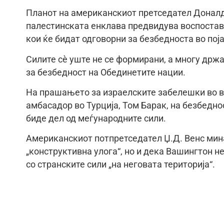
Планот на американскиот претседател Донал
палестинската енклава предвидува воспостав
кои ќе бидат одговорни за безбедноста во поја
Силите сè уште не се формирани, а многу држ
за безбедност на Обединетите нации.
На прашањето за израелските забелешки во вр
амбасадор во Турција, Том Барак, на безбедно
биде дел од меѓународните сили.
Американскиот потпретседател Џ.Д. Венс мин
„конструктивна улога“, но и дека Вашингтон н
со странските сили „на неговата територија“.