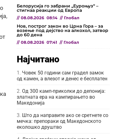
Белорусија го забрани „Еуроњуз“ –
во
стигнаа реакции од Европа
ја,
//
08.08.2026
08:14
//
Глобал
Нов, построг закон во Црна Гора – за
возење под дејство на алкохол, затвор
до 60 дена
от
//
08.08.2026
07:41
//
Глобал
Најчитано
Човек 50 години сам градел замок
од камен, а влезот и денес е бесплатен
Од 300 камп-приколки до депонија:
ска
златната ера на кампирањето во
Македонија
Што да направите ако се сретнете со
мечка: препораки од Македонското
еколошко друштво