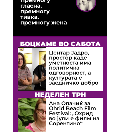
гласна,
премногу
тивка,
премногу жена
БОЦКАМЕ ВО САБОТА
Центар Јадро,
простор каде
уметноста има
политичка
одговорност, а
културата е
заедничко добро
НЕДЕЛЕН ТРН
Ана Опачиќ за
Оhrid Beach Film
Festival: „Охрид
во јули е филм на
Сорентино“