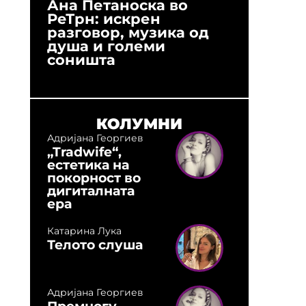
Ана Петаноска во
Ристо 
РеТрн: искрен
(Арханг
разговор, музика од
години
душа и големи
студио:
соништа
музика,
оловни
КОЛУМНИ
Адријана Георгиев
„Tradwife“,
естетика на
покорност во
дигиталната
ера
Катарина Лука
Телото слуша
Адријана Георгиев
Премногу