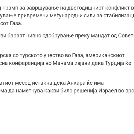
д Трамп за завршување на двегодишниот конфликт 
ување привремени меѓународни сили за стабилизаци
сот Газа.
ави бараат нивно одобрување преку мандат од Совет
ска со турското учество во Газа, американскиот
сна конференција во Манама изјави дека Турција ќе
атиот месец истакна дека Анкара ќе има
ема да наметнува какви било решенија Израел во вр