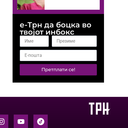
е-Трн да боцка во
твојот инбокс
Претплати се!