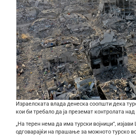
Израелската владa денеска соопшти дека турс
кои би требало да ја преземат контролата над 
„На терен нема да има турски војници“, изјав
одговарајќи на прашање за можното турско во