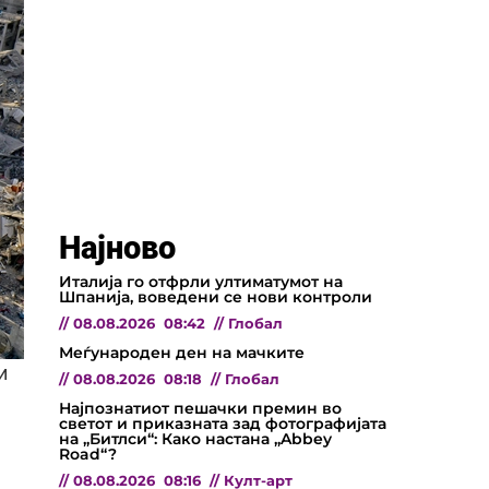
Најново
Италија го отфрли ултиматумот на
Шпанија, воведени се нови контроли
//
08.08.2026
08:42
//
Глобал
Меѓународен ден на мачките
и
//
08.08.2026
08:18
//
Глобал
Најпознатиот пешачки премин во
светот и приказната зад фотографијата
на „Битлси“: Како настана „Abbey
Road“?
//
08.08.2026
08:16
//
Култ-арт