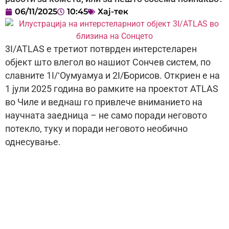
06/11/2025
10:45
Хај-тек
3I/ATLAS е третиот потврден интерстеларен
објект што влегол во нашиот Сончев систем, по
славните 1I/ʻОумуамуа и 2I/Борисов. Откриен е на
1 јули 2025 година во рамките на проектот ATLAS
во Чиле и веднаш го привлече вниманието на
научната заедница – не само поради неговото
потекло, туку и поради неговото необично
однесување.