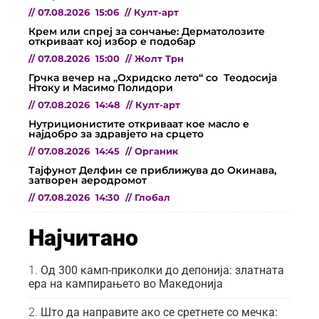
//
07.08.2026
15:06
//
Култ-арт
Крем или спреј за сончање: Дерматолозите
откриваат кој избор е подобар
//
07.08.2026
15:00
//
Жолт Трн
Грчка вечер на „Охридско лето“ со Теодосија
Нтоку и Масимо Полидори
//
07.08.2026
14:48
//
Култ-арт
Нутриционистите откриваат кое масло е
најдобро за здравјето на срцето
//
07.08.2026
14:45
//
Органик
Тајфунот Делфин се приближува до Окинава,
затворен аеродромот
//
07.08.2026
14:30
//
Глобал
Најчитано
Од 300 камп-приколки до депонија: златната
ера на кампирањето во Македонија
Што да направите ако се сретнете со мечка: