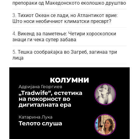
препораки од Македонското еколошко друштво
Тихиот Океан се лади, но Атлантикот врие:
Што носи необичниот климатски пресврт?
Викенд за паметење: Четири хороскопски
знаци ги чека супер забава
Тешка сообраќајка во Загреб, загинаа три
лица
КОЛУМНИ
Адријана Георгиев
„Tradwife“, естетика
на покорност во
дигиталната ера
Катарина Лука
Телото слуша