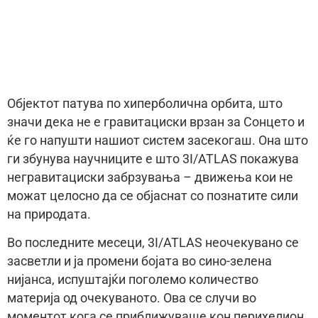
Објектот патува по хиперболична орбита, што
значи дека не е гравитациски врзан за Сонцето и
ќе го напушти нашиот систем засекогаш. Она што
ги збунува научниците е што 3I/ATLAS покажува
негравитациски забрзувања – движења кои не
можат целосно да се објаснат со познатите сили
на природата.
Во последните месеци, 3I/ATLAS неочекувано се
засветли и ја промени бојата во сино-зелена
нијанса, испуштајќи поголемо количество
материја од очекуваното. Ова се случи во
моментот кога се приближуваше кон перихелион,