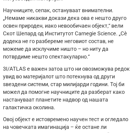
Научниците, сепак, остануваат внимателни.
„Немаме никакви докази дека ова е нешто друго
освен природен, иако невообичаен објект,“ вели
Скот Шепард од Институтот Carnegie Science. „Сè
додека не го разбереме неговиот состав, не
можеме да исклучиме ништо – но ниту да
потврдиме нешто спектакуларно.“
3I/ATLAS е важен затоа што ни овозможува редок
увид во материјалот што потекнува од други
ѕвездени системи, стар милијарди години. Тој би
можел да помогне научниците да разберат како
настануваат планетите надвор од нашата
галактичка околина.
Овој објект е истовремено научен тест и огледало
на човечката имагинација – ќе остане ли