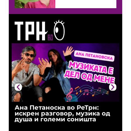
Ана Петаноска во РеТрн:
Ри
искрен разговор, музика од
го
душа и големи соништа
За
и 