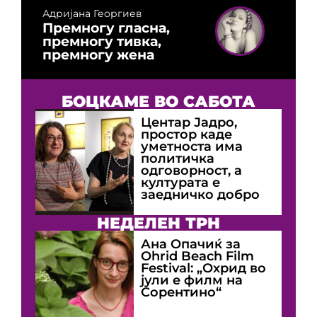
Адријана Георгиев
Премногу гласна,
премногу тивка,
премногу жена
БОЦКАМЕ ВО САБОТА
Центар Јадро,
простор каде
уметноста има
политичка
одговорност, а
културата е
заедничко добро
НЕДЕЛЕН ТРН
Ана Опачиќ за
Оhrid Beach Film
Festival: „Охрид во
јули е филм на
Сорентино“