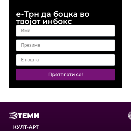
е-Трн да боцка во
твојот инбокс
Претплати се!
ТЕМИ
КУЛТ-АРТ