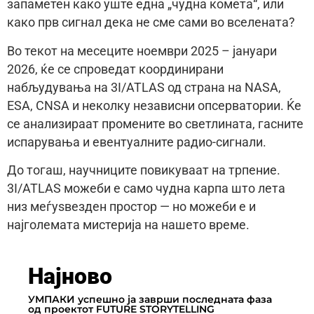
запаметен како уште една „чудна комета“, или
како прв сигнал дека не сме сами во вселената?
Во текот на месеците ноември 2025 – јануари
2026, ќе се спроведат координирани
набљудувања на 3I/ATLAS од страна на NASA,
ESA, CNSA и неколку независни опсерватории. Ќе
се анализираат промените во светлината, гасните
испарувања и евентуалните радио-сигнали.
До тогаш, научниците повикуваат на трпение.
3I/ATLAS можеби е само чудна карпа што лета
низ меѓуѕвезден простор — но можеби е и
најголемата мистерија на нашето време.
Најново
УМПАКИ успешно ја заврши последната фаза
од проектот FUTURE STORYTELLING