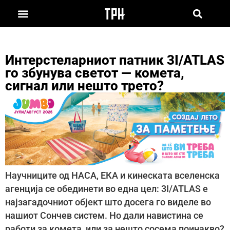
Интерстеларниот патник 3I/ATLAS
го збунува светот — комета,
сигнал или нешто трето?
Научниците од НАСА, ЕКА и кинеската вселенска
агенција се обединети во една цел: 3I/ATLAS е
најзагадочниот објект што досега го виделе во
нашиот Сончев систем. Но дали навистина се
работи за комета, или за нешто сосема поинакво?