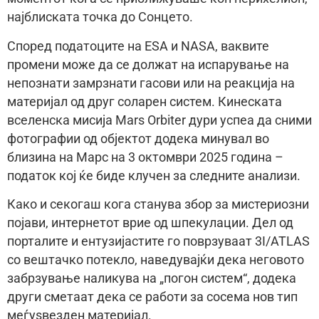
најблиската точка до Сонцето.
Според податоците на ESA и NASA, ваквите
промени може да се должат на испарување на
непознати замрзнати гасови или на реакција на
материјал од друг соларен систем. Кинеската
вселенска мисија Mars Orbiter дури успеа да сними
фотографии од објектот додека минувал во
близина на Марс на 3 октомври 2025 година –
податок кој ќе биде клучен за следните анализи.
Како и секогаш кога станува збор за мистериозни
појави, интернетот врие од шпекулации. Дел од
порталите и ентузијастите го поврзуваат 3I/ATLAS
со вештачко потекло, наведувајќи дека неговото
забрзување наликува на „погон систем“, додека
други сметаат дека се работи за сосема нов тип
меѓуѕвезден материјал.