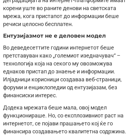
деградацијата на интернет-платформите имаат
корени уште во раните денови на светската
мрежа, кога пристапот до информации беше
речиси целосно бесплатен.
Ентузијазмот не е деловен модел
Во деведесеттите години интернетот беше
претставуван како „големиот изедначувач“ –
технологија која на секого му овозможува
еднаков пристап до знаење и информации.
Илјадници корисници создаваа веб-страници,
форуми и енциклопедии од ентузијазам, без
финансиски интерес.
Додека мрежата беше мала, овој модел
функционираше. Но, со експлозивниот раст на
интернетот, се појави прашањето кој ќе го
финансира создавањето квалитетна содржина.