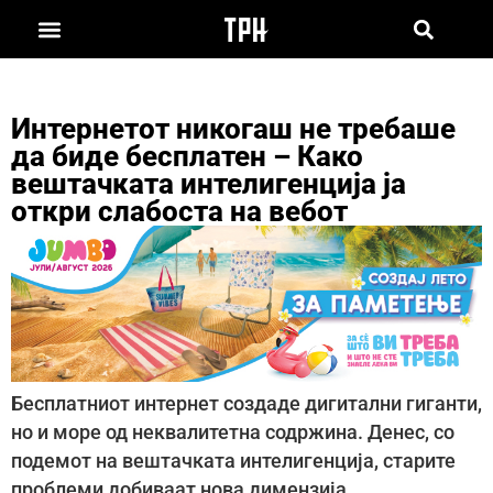
Интернетот никогаш не требаше
да биде бесплатен – Како
вештачката интелигенција ја
откри слабоста на вебот
Бесплатниот интернет создаде дигитални гиганти,
но и море од неквалитетна содржина. Денес, со
подемот на вештачката интелигенција, старите
проблеми добиваат нова димензија.