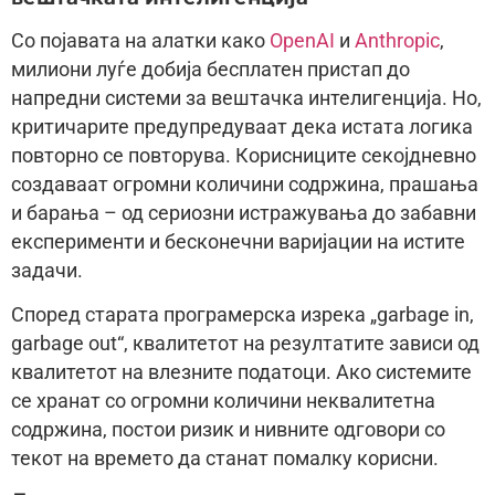
Со појавата на алатки како
OpenAI
и
Anthropic
,
милиони луѓе добија бесплатен пристап до
напредни системи за вештачка интелигенција. Но,
критичарите предупредуваат дека истата логика
повторно се повторува. Корисниците секојдневно
создаваат огромни количини содржина, прашања
и барања – од сериозни истражувања до забавни
експерименти и бесконечни варијации на истите
задачи.
Според старата програмерска изрека „garbage in,
garbage out“, квалитетот на резултатите зависи од
квалитетот на влезните податоци. Ако системите
се хранат со огромни количини неквалитетна
содржина, постои ризик и нивните одговори со
текот на времето да станат помалку корисни.