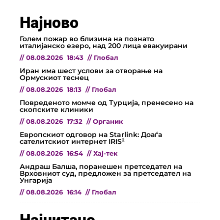
Најново
Голем пожар во близина на познато
италијанско езеро, над 200 лица евакуирани
//
08.08.2026
18:43
//
Глобал
Иран има шест услови за отворање на
Ормускиот теснец
//
08.08.2026
18:13
//
Глобал
Повреденото момче од Турција, пренесено на
скопските клиники
//
08.08.2026
17:32
//
Органик
Европскиот одговор на Starlink: Доаѓа
сателитскиот интернет IRIS²
//
08.08.2026
16:54
//
Хај-тек
Андраш Балша, поранешен претседател на
Врховниот суд, предложен за претседател на
Унгарија
//
08.08.2026
16:14
//
Глобал
Најчитано