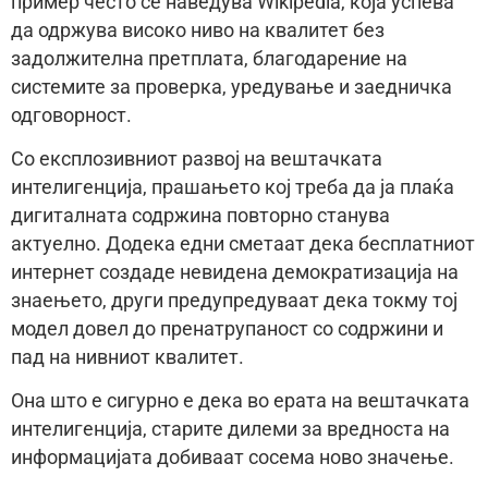
пример често се наведува Wikipedia, која успева
да одржува високо ниво на квалитет без
задолжителна претплата, благодарение на
системите за проверка, уредување и заедничка
одговорност.
Со експлозивниот развој на вештачката
интелигенција, прашањето кој треба да ја плаќа
дигиталната содржина повторно станува
актуелно. Додека едни сметаат дека бесплатниот
интернет создаде невидена демократизација на
знаењето, други предупредуваат дека токму тој
модел довел до пренатрупаност со содржини и
пад на нивниот квалитет.
Она што е сигурно е дека во ерата на вештачката
интелигенција, старите дилеми за вредноста на
информацијата добиваат сосема ново значење.