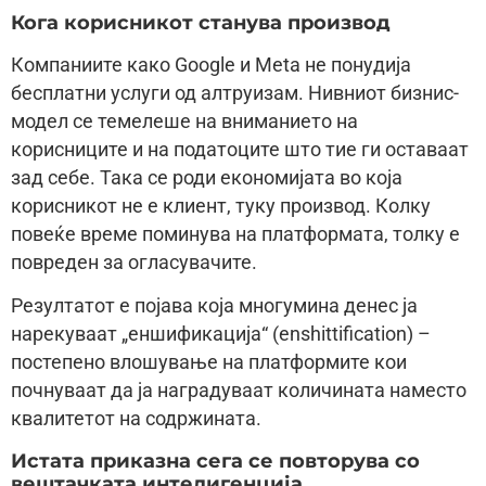
Кога корисникот станува производ
Компаниите како Google и Meta не понудија
бесплатни услуги од алтруизам. Нивниот бизнис-
модел се темелеше на вниманието на
корисниците и на податоците што тие ги оставаат
зад себе. Така се роди економијата во која
корисникот не е клиент, туку производ. Колку
повеќе време поминува на платформата, толку е
повреден за огласувачите.
Резултатот е појава која многумина денес ја
нарекуваат „еншификација“ (enshittification) –
постепено влошување на платформите кои
почнуваат да ја наградуваат количината наместо
квалитетот на содржината.
Истата приказна сега се повторува со
вештачката интелигенција