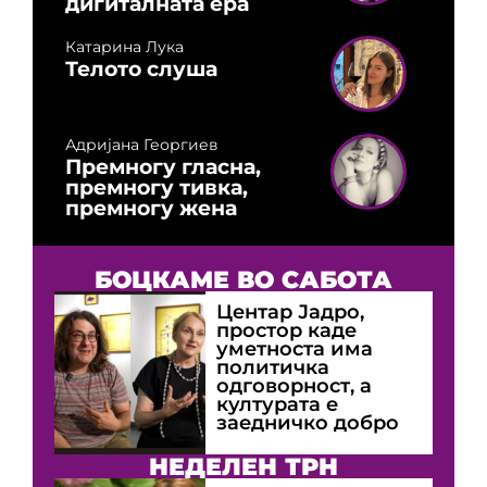
дигиталната ера
Катарина Лука
Телото слуша
Адријана Георгиев
Премногу гласна,
премногу тивка,
премногу жена
БОЦКАМЕ ВО САБОТА
Центар Јадро,
простор каде
уметноста има
политичка
одговорност, а
културата е
заедничко добро
НЕДЕЛЕН ТРН