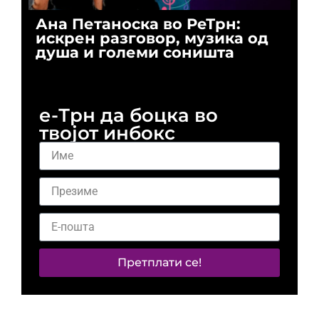
Ана Петаноска во РеТрн:
Ри
искрен разговор, музика од
го
душа и големи соништа
За
и 
е-Трн да боцка во
твојот инбокс
Претплати се!