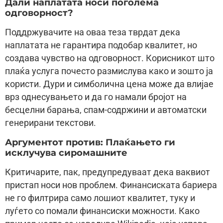
Дали наплатата носи поголема
одговорност?
Поддржувачите на оваа теза тврдат дека
наплатата не гарантира подобар квалитет, но
создава чувство на одговорност. Корисникот што
плаќа услуга почесто размислува како и зошто ја
користи. Дури и симболична цена може да влијае
врз однесувањето и да го намали бројот на
бесцелни барања, спам-содржини и автоматски
генерирани текстови.
Аргументот против: Плаќањето ги
исклучува сиромашните
Критичарите, пак, предупредуваат дека ваквиот
пристап носи нов проблем. Финансиската бариера
не го филтрира само лошиот квалитет, туку и
луѓето со помали финансиски можности. Како