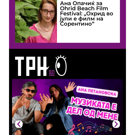
Ана Опачиќ за
Оhrid Beach Film
Festival: „Охрид во
јули е филм на
Сорентино“