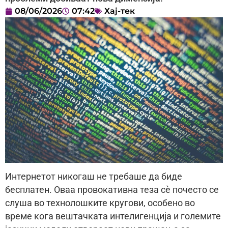
08/06/2026
07:42
Хај-тек
Интернетот никогаш не требаше да биде
бесплатен. Оваа провокативна теза сè почесто се
слуша во технолошките кругови, особено во
време кога вештачката интелигенција и големите