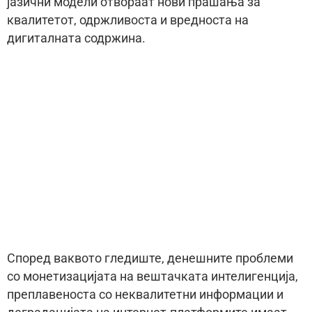
јазични модели отвораат нови прашања за
квалитетот, одржливоста и вредноста на
дигиталната содржина.
Според ваквото гледиште, денешните проблеми
со монетизацијата на вештачката интелигенција,
преплавеноста со неквалитетни информации и