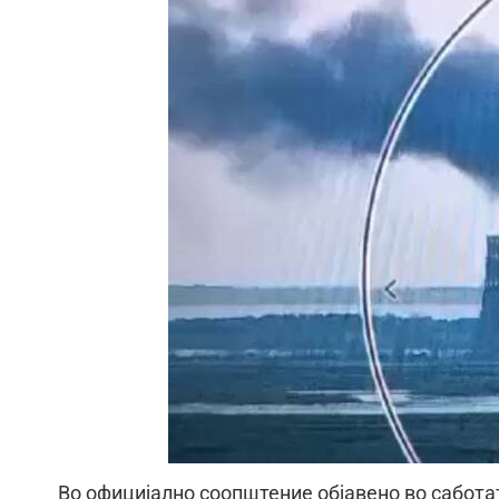
Во официјално соопштение објавено во саботат