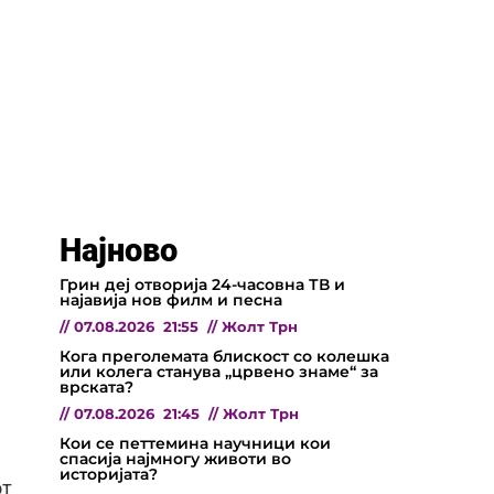
Најново
Грин деј отворија 24-часовна ТВ и
најавија нов филм и песна
//
07.08.2026
21:55
//
Жолт Трн
Кога преголемата блискост со колешка
или колега станува „црвено знаме“ за
врската?
//
07.08.2026
21:45
//
Жолт Трн
Кои се петтемина научници кои
спасија најмногу животи во
историјата?
от