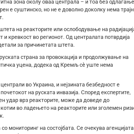
итна зона околу оваа централа – и тоа без одлагање
рен е суштинско, но не е доволно доколку нема трај
т.
тета на реакторите или ослободување на радијациј
т и кревкост во регионот. Од централата потврдија
детали за причинетата штета.
 руската страна за провокација и продолжување на
итичка уцена, додека од Кремљ сè уште нема
централи во Украина, и нејзината безбедност е
почетокот на руската инвазија. Според експертите,
тен удар врз реакторите, може да доведе до
котии во ладењето на реакторите или зголемен риз
к.
 со мониторинг на состојбата. Се очекува агенцијата