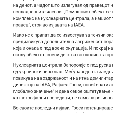
на денот, а чадот што излегувал од правецот 
попладневните часови. „Помошниот објект се н
комплекс на нуклеарната централа, а нашиот т
правец“, стои во изјавата на IAEA.
Иако не е првпат да се известува за тензии о
предизвикува дополнителна загриженост пора
која и онака е под воена окупација. И покрај 
околу објектот, воени дејства во околината п
Нуклеарната централа Запорожје е под руска к
од украински персонал. Меѓународната заедни
повикува на воздржаност и на итна демилитари
директор на IAEA, Рафаел Гроси, повеќепати 
глобално значење“ и дека секое оштетување 
катастрофални последици, не само за регионот
Во своите последни изјави, Гроси потенцираше