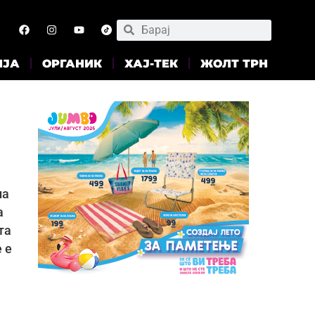
ИЈА
ОРГАНИК
ХАЈ-ТЕК
ЖОЛТ ТРН
на
а
та
 е