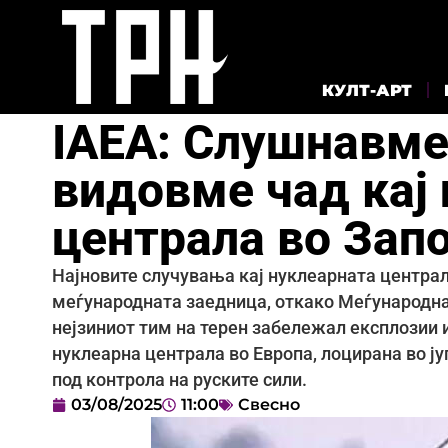
КУЛТ-АРТ
IAEA: Слушнавме
видовме чад кај
централа во Зап
Најновите случувања кај нуклеарната центра
меѓународната заедница, откако Меѓународнат
нејзиниот тим на терен забележал експлозии и
нуклеарна централа во Европа, лоцирана во ју
под контрола на руските сили.
03/08/2025
11:00
Свесно