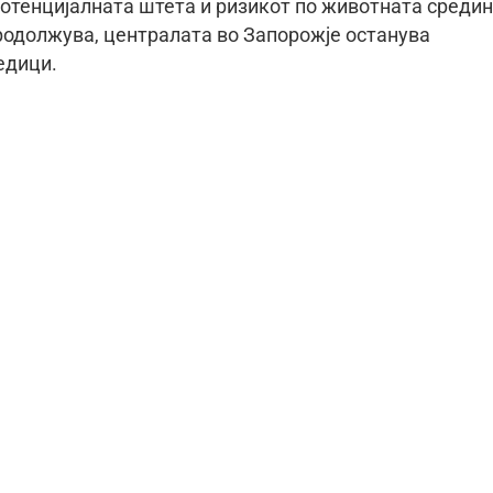
потенцијалната штета и ризикот по животната средин
продолжува, централата во Запорожје останува
едици.