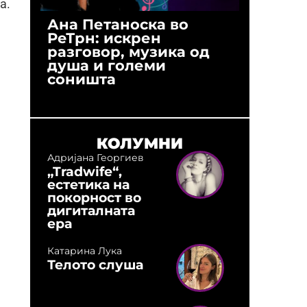
а.
Ана Петаноска во
Ристо 
РеТрн: искрен
(Арханг
разговор, музика од
години
душа и големи
студио:
соништа
музика,
оловни
КОЛУМНИ
Адријана Георгиев
„Tradwife“,
естетика на
покорност во
дигиталната
ера
Катарина Лука
Телото слуша