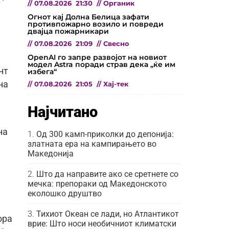
//
07.08.2026
21:30
//
Органик
Огнот кај Долна Белица зафати
противпожарно возило и повреди
двајца пожарникари
//
07.08.2026
21:09
//
Свесно
OpenAI го запре развојот на новиот
модел Astra поради страв дека „ќе им
нт
избега“
на
//
07.08.2026
21:05
//
Хај-тек
Најчитано
на
Од 300 камп-приколки до депонија:
златната ера на кампирањето во
Македонија
Што да направите ако се сретнете со
мечка: препораки од Македонското
еколошко друштво
Тихиот Океан се лади, но Атлантикот
ора
врие: Што носи необичниот климатски