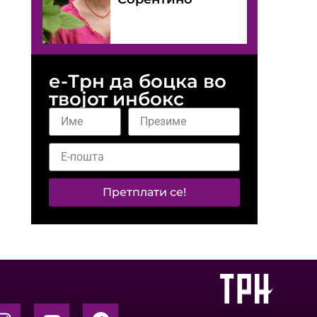
е-Трн да боцка во
твојот инбокс
Претплати се!