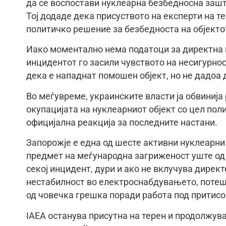
да се воспостави нуклеарна безбедносна зашт
Тој додаде дека присуството на експерти на те
политичко решение за безбедноста на објекто
Иако моментално нема податоци за директна ш
инцидентот го засили чувството на несигурнос
дека е нападнат помошен објект, но не дадоа 
Во меѓувреме, украинските власти ја обвинија
окупацијата на нуклеарниот објект со цел пол
официјална реакција за последните настани.
Запорожје е една од шесте активни нуклеарни 
предмет на меѓународна загриженост уште од 
секој инцидент, дури и ако не вклучува дирек
нестабилност во електроснабдувањето, потеш
од човечка грешка поради работа под притисо
IAEA останува присутна на терен и продолжува