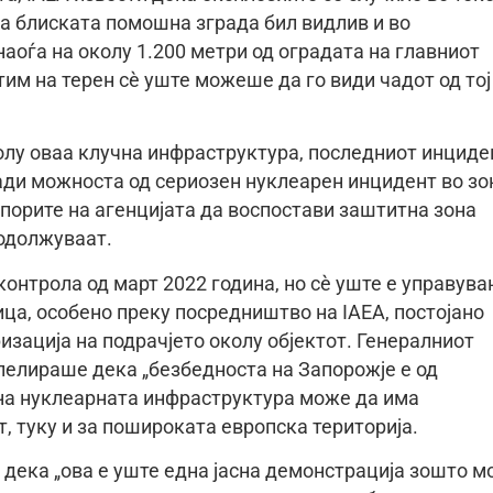
на блиската помошна зграда бил видлив и во
аоѓа на околу 1.200 метри од оградата на главниот
им на терен сè уште можеше да го види чадот од тој
колу оваа клучна инфраструктура, последниот инциде
ди можноста од сериозен нуклеарен инцидент во зо
напорите на агенцијата да воспостави заштитна зона
родолжуваат.
онтрола од март 2022 година, но сè уште е управува
ца, особено преку посредништво на IAEA, постојано
зација на подрачјето околу објектот. Генералниот
апелираше дека „безбедноста на Запорожје е од
на нуклеарната инфраструктура може да има
, туку и за пошироката европска територија.
 дека „ова е уште една јасна демонстрација зошто м