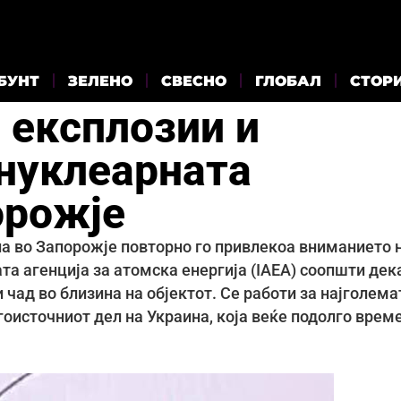
БУНТ
ЗЕЛЕНО
СВЕСНО
ГЛОБАЛ
СТОР
 експлозии и
 нуклеарната
орожје
ла во Запорожје повторно го привлекоа вниманието 
а агенција за атомска енергија (IAEA) соопшти дек
 чад во близина на објектот. Се работи за најголема
гоисточниот дел на Украина, која веќе подолго време