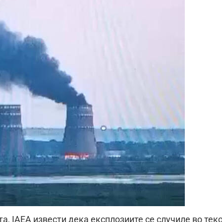
а, IAEA извести дека експлозиите се случиле во тек