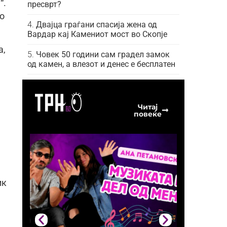
“.
пресврт?
но
Двајца граѓани спасија жена од
Вардар кај Камениот мост во Скопје
а,
Човек 50 години сам градел замок
од камен, а влезот и денес е бесплатен
Читај
повеќе
ик