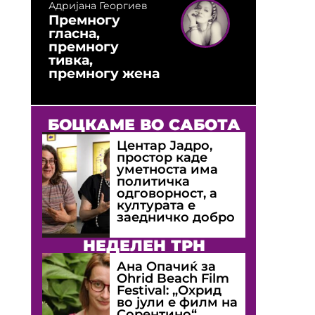
Адријана Георгиев
Премногу
гласна,
премногу
тивка,
премногу жена
БОЦКАМЕ ВО САБОТА
Центар Јадро,
простор каде
уметноста има
политичка
одговорност, а
културата е
заедничко добро
НЕДЕЛЕН ТРН
Ана Опачиќ за
Оhrid Beach Film
Festival: „Охрид
во јули е филм на
Сорентино“